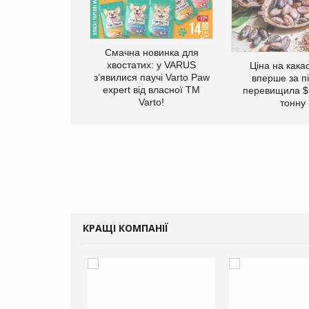
Смачна новинка для
хвостатих: у VARUS
Ціна на кака
винуватили у
з’явилися паучі Varto Paw
вперше за п
ірній рекламі
expert від власної ТМ
перевищила $
них продуктів
Varto!
тонну
КРАЩІ КОМПАНІЇ