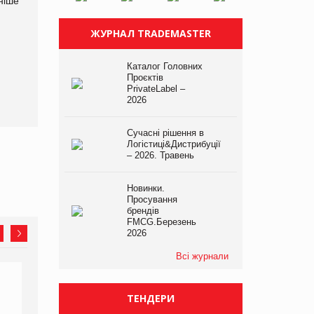
ніше
чинності нові правила
вимагає від Google
щодо штучного інтелекту
компенсацію за втрату 6,9
трлн рекламних показів
ЖУРНАЛ TRADEMASTER
Каталог Головних
Проєктів
PrivateLabel –
2026
Сучасні рішення в
Логістиці&Дистрибуції
– 2026. Травень
Новинки.
Просування
брендів
FMCG.Березень
2026
Всі журнали
ТЕНДЕРИ