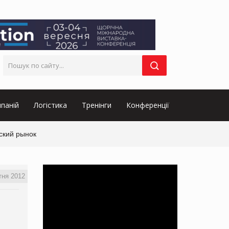
паній
Логістика
Тренінги
Конференції
ский рынок
тня 2012