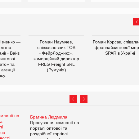
 Івченко —
Роман Наумчев,
Роман Корсак, співвла
ентно-
співзасновник ТОВ
франчайзингової мер
нії «Вайз
«ФейрЛоджикс»,
SPAR в Україні
тингової
комерційний директор
ето» та
FRLG Freight SRL
 агенції
(Румунія)
cy.
Брагина Людмила
Просування компанії на
порталі оптової та
роздрібної торгівлі