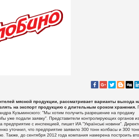
дителей мясной продукции, рассматривает варианты выхода н
влять на экспорт продукцию с длительным сроком хранения.
андра Кузьминского: "Мы хотим получить разрешение на продажу
Мы уже подали заявку". Представители контролирующих органов и
а предприятие с инспекцией, пишет ИА "
Українські новини".
Директ
нко уточнил, что предприятие заявило 300 тонн колбасы и 300 тон
ию.
Также, до сентября 2012 года компания намерена построить вт