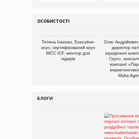
ОСОБИСТОСТІ
Тетяна Ільєнко, Executive-
Олег Андрійович
коуч, сертифікований коуч
директор пат
МСС ICF, ментор для
юридичної компа
лідерів
Груп», консал
компанії «Пар
маркетингової
Myka Agen
БЛОГИ