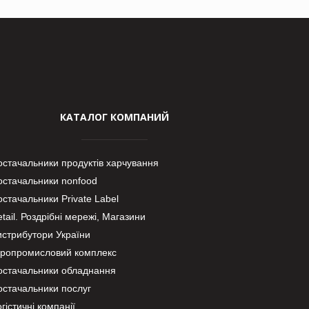
КАТАЛОГ КОМПАНИЙ
остачальники продуктів харчування
остачальники nonfood
стачальники Private Label
tail. Роздрібні мережі, Магазини
истрибутори України
гропромисловий комплекс
остачальники обладнання
остачальники послуг
гістичні компанії