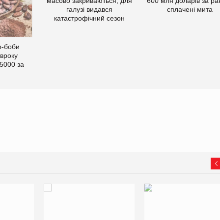
масово закриваються, для
600 млн доларів за ра
галузі видався
сплачені мита
катастрофічний сезон
о-боби
івроку
5000 за