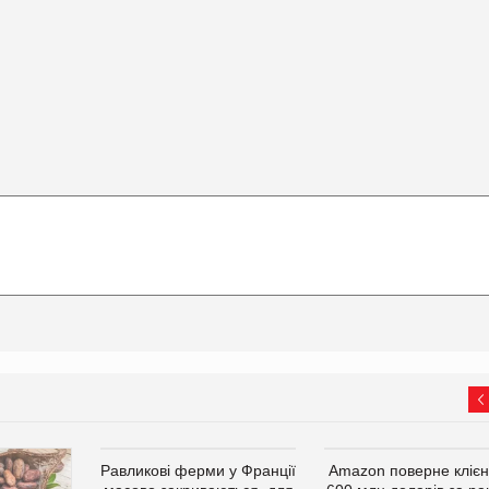
Равликові ферми у Франції
Amazon поверне кліє