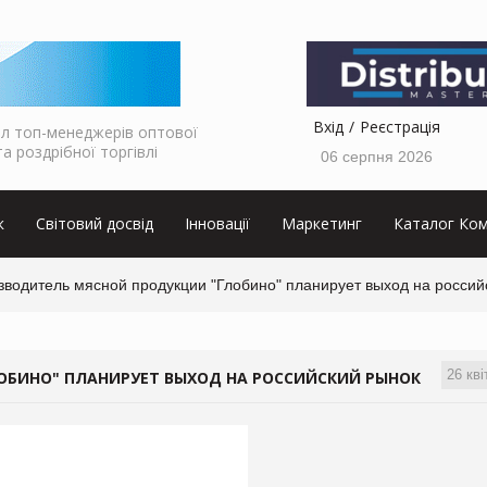
Вхід
Реєстрація
л топ-менеджерів оптової
та роздрібної торгівлі
06 серпня 2026
к
Світовий досвід
Інновації
Маркетинг
Каталог Ком
зводитель мясной продукции "Глобино" планирует выход на россий
26 кві
ОБИНО" ПЛАНИРУЕТ ВЫХОД НА РОССИЙСКИЙ РЫНОК