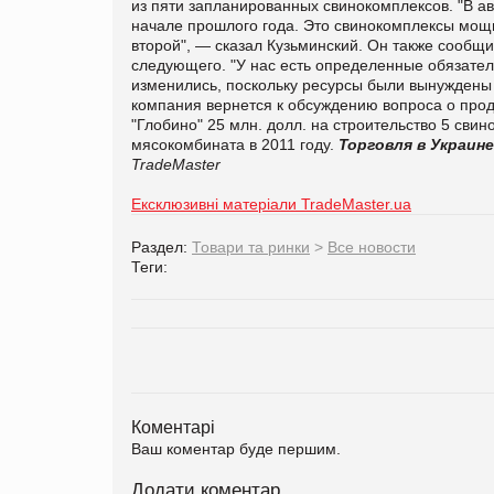
из пяти запланированных свинокомплексов. "В ав
начале прошлого года. Это свинокомплексы мощно
второй", — сказал Кузьминский. Он также сообщи
следующего. "У нас есть определенные обязате
изменились, поскольку ресурсы были вынуждены 
компания вернется к обсуждению вопроса о про
"Глобино" 25 млн. долл. на строительство 5 сви
мясокомбината в 2011 году.
Торговля в Украине
TradeMaster
Ексклюзивні матеріали TradeMaster.ua
Раздел:
Товари та ринки
>
Все новости
Теги:
Коментарі
Ваш коментар буде першим.
Додати коментар