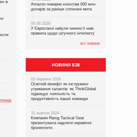
ан в
Amazon поверне клієнтам 600 млн
Amazon поверне клієнтам 600 млн
правила щодо штучного інтелекту
доларів за раніше сплачені мита
доларів за раніше сплачені мита
ны
05.08.2026
05.08.2026
05.08.2026
Рекламна платформа вимагає від
У Євросоюзі набули чинності нові
У Євросоюзі набули чинності нові
Google компенсацію за втрату 6,9
правила щодо штучного інтелекту
правила щодо штучного інтелекту
трлн рекламних показів
ости
всі новини
НОВИНИ B2B
03 березня 2026
Освітній бенефіт як інструмент
утримання талантів: як ThinkGlobal
підвищує лояльність та
продуктивність вашої команди
тупна
31 жовтня 2024
Компанія Rarog Tactical Gear
презентувала надлегкі керамічні
бронеплити