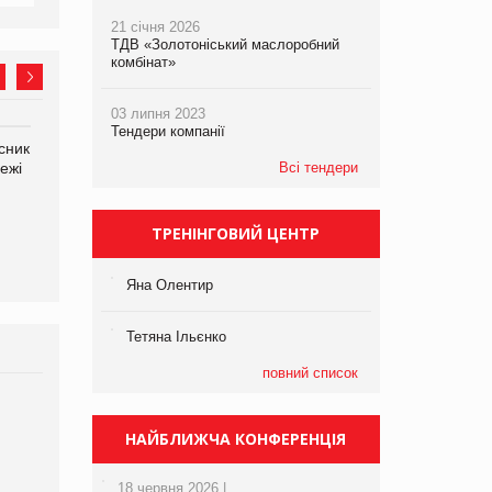
21 січня 2026
ТДВ «Золотоніський маслоробний
комбінат»
03 липня 2023
Тендери компанії
сник
Олексій Логачов-Михайлов
Яна Сараніна, директор
ежі
Файно маркет Директор
Всі тендери
компанії «УкраМарин»
департаменту з
виробництва
ТРЕНІНГОВИЙ ЦЕНТР
Яна Олентир
Тетяна Ільєнко
повний список
НАЙБЛИЖЧА КОНФЕРЕНЦІЯ
18 червня 2026 |