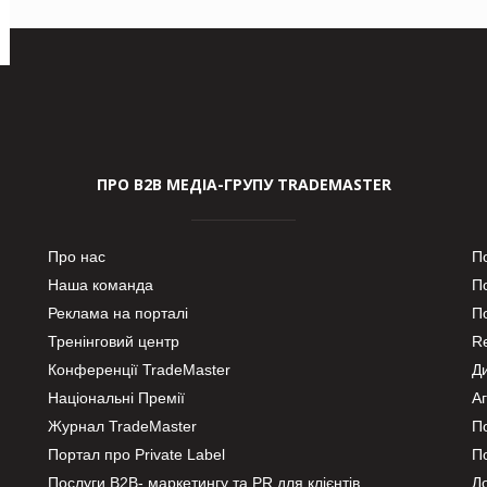
ПРО В2В МЕДІА-ГРУПУ TRADEMASTER
Про нас
П
Наша команда
П
Реклама на порталі
По
Тренінговий центр
Re
Конференції TradeMaster
Д
Національні Премії
А
Журнал TradeMaster
П
Портал про Private Label
П
Послуги В2В- маркетингу та PR для клієнтів
Ло