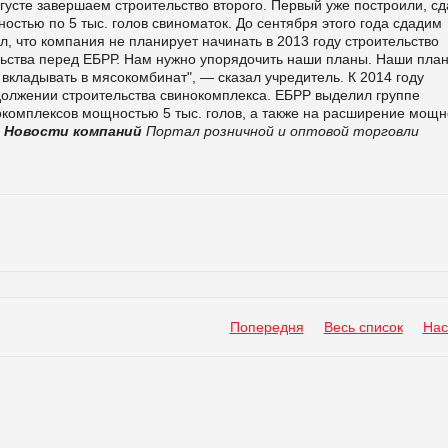
густе завершаем строительство второго. Первый уже построили, сд
стью по 5 тыс. голов свиноматок. До сентября этого года сдадим
л, что компания не планирует начинать в 2013 году строительство
льства перед ЕБРР. Нам нужно упорядочить наши планы. Наши пла
вкладывать в мясокомбинат", — сказал учредитель.
К 2014 году
должении строительства свинокомплекса. ЕБРР выделил группе
нокомплексов мощностью 5 тыс. голов, а также на расширение мощн
Новости компаний
Портал розничной и оптовой торговли
Попередня
Весь список
Нас