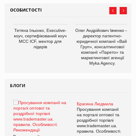
ОСОБИСТОСТІ
,
Тетяна Ільєнко, Executive-
Олег Андрійович Івченко —
ОВ
коуч, сертифікований коуч
директор патентно-
МСС ICF, ментор для
юридичної компанії «Вайз
лідерів
Груп», консалтингової
компанії «Парето» та
маркетингової агенції
Myka Agency.
БЛОГИ
Брагина Людмила
ї
Просування компанії
а
на порталі оптової та
роздрібної торгівлі
www.trademaster.ua.
і.
правила. Особливості.