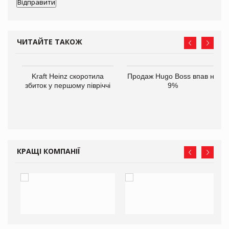
ЧИТАЙТЕ ТАКОЖ
ам
Kraft Heinz скоротила
Продаж Hugo Boss впав на
іше
збиток у першому півріччі
9%
КРАЩІ КОМПАНІЇ