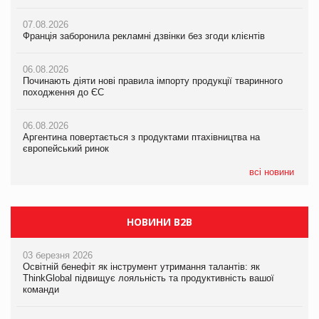
07.08.2026
07.08.2026
07.08.2026
Франція заборонила рекламні дзвінки без згоди клієнтів
Франція заборонила рекламні дзвінки без згоди клієнтів
Франція заборонила рекламні дзвінки без згоди клієнтів
06.08.2026
06.08.2026
06.08.2026
Починають діяти нові правила імпорту продукції тваринного
Починають діяти нові правила імпорту продукції тваринного
Починають діяти нові правила імпорту продукції тваринного
походження до ЄС
походження до ЄС
походження до ЄС
06.08.2026
06.08.2026
06.08.2026
Аргентина повертається з продуктами птахівництва на
Аргентина повертається з продуктами птахівництва на
Аргентина повертається з продуктами птахівництва на
європейський ринок
європейський ринок
європейський ринок
всі новини
НОВИНИ B2B
03 березня 2026
Освітній бенефіт як інструмент утримання талантів: як
ThinkGlobal підвищує лояльність та продуктивність вашої
команди