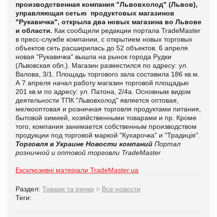
производственная компания "Львовхолод" (Львов),
управляющая сетью продуктовых магазинов
"Рукавичка", открыла два новых магазина во Львове
и области.
Как сообщили редакции портала
TradeMaster
в пресс-службе компании, с открытием новых торговых
объектов сеть расширилась до 52 объектов.
6 апреля
новая "Рукавичка" вышла на рынок города Рудки
(Львовская обл.). Магазин разместился по адресу: ул.
Валова, 3/1. Площадь торгового зала составила 186 кв.м.
А
7 апреля начал работу магазин торговой площадью
201 кв.м по адресу: ул. Патона, 2/4а.
Основным видом
деятельности ТПК "Львовхолод" является оптовая,
мелкооптовая и розничная торговля продуктами питания,
бытовой химией, хозяйственными товарами и пр. Кроме
того, компания занимается собственным производством
продукции под торговой маркой "Кухарочка" и "Традиція".
Торговля в Украине
Новости компаний
Портал
розничной и оптовой торговли TradeMaster
Ексклюзивні матеріали TradeMaster.ua
Раздел:
Товари та ринки
>
Все новости
Теги: