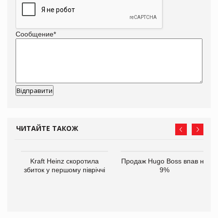
Сообщение
*
ЧИТАЙТЕ ТАКОЖ
ам
Kraft Heinz скоротила
Продаж Hugo Boss впав на
іше
збиток у першому півріччі
9%