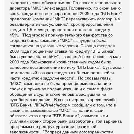
выполнить свои обязательства. По словам генерального
директора "МКС" Александра Головченко, по окончанию
срока кредитного договора в конце 2008 года "ВТБ Банк"
предложил компании "МКС" перезаключить договор "на
безальтернативных условиях": срок предоставления
кредита 1,5 месяца, процентная ставка по кредиту -
45%. "Под угрозой принудительного банкротства со
стороны банка компания "МКС" вынуждена была
согласиться на указанные условия. С конца февраля
2009 года процентная ставка по кредиту "ВТБ Банка"
была увеличена до 56%", - заявил А.Головченко. - 5 мая
2009 года Харьковским хозяйственным судом было
вынесено постановление по иску "ВТБ Банка". Суть иска -
немедленный возврат средств в объеме оставшейся
части кредитной задолженности". По словам главы
"МКС", компания не была проинформирована ни о
сроках и причинах подачи иска, ни и о самом факте
обращения в суд, а также не была заслушана на
судебном заседании. В свою очередь в пресс-службе
"ВТБ Банка"
ЛІГА
БізнесІнформ
сообщили о том, что в
связи с невозможностью "МКС" выполнить свои
обязательства перед "ВТБ Банком", совместными
усилиями обеих сторон были разработаны три варианта
программы по реструктуризации возникшей
задолженности. "Вопреки данным договоренностям,