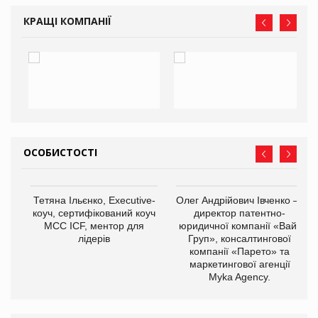
КРАЩІ КОМПАНІЇ
ОСОБИСТОСТІ
,
Тетяна Ільєнко, Executive-
Олег Андрійович Івченко —
ОВ
коуч, сертифікований коуч
директор патентно-
МСС ICF, ментор для
юридичної компанії «Вайз
лідерів
Груп», консалтингової
компанії «Парето» та
маркетингової агенції
Myka Agency.