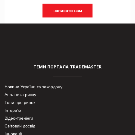
написати нам
ТЕМИ ПОРТАЛА TRADEMASTER
Новини України та закордону
Аналітика ринку
Топи про ринок
Інтерв’ю
Відео-тренінги
Світовий досвід
Інновації