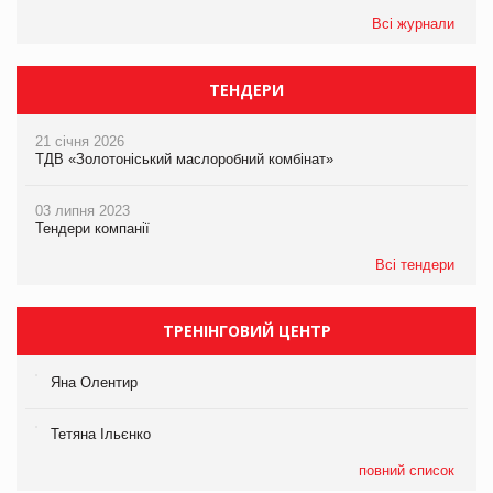
Всі журнали
ТЕНДЕРИ
21 січня 2026
ТДВ «Золотоніський маслоробний комбінат»
03 липня 2023
Тендери компанії
Всі тендери
ТРЕНІНГОВИЙ ЦЕНТР
Яна Олентир
Тетяна Ільєнко
повний список