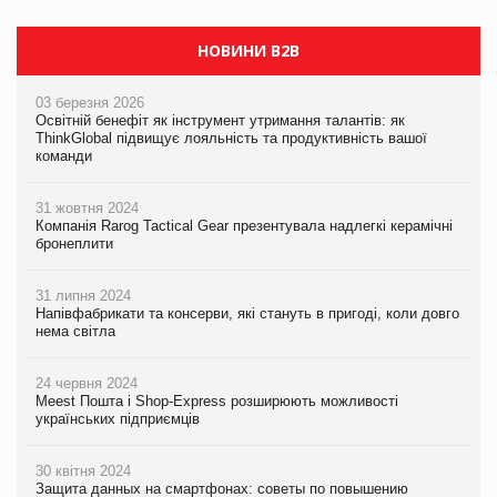
НОВИНИ B2B
03 березня 2026
Освітній бенефіт як інструмент утримання талантів: як
ThinkGlobal підвищує лояльність та продуктивність вашої
команди
31 жовтня 2024
Компанія Rarog Tactical Gear презентувала надлегкі керамічні
бронеплити
31 липня 2024
Напівфабрикати та консерви, які стануть в пригоді, коли довго
нема світла
24 червня 2024
Meest Пошта і Shop-Express розширюють можливості
українських підприємців
30 квітня 2024
Защита данных на смартфонах: советы по повышению