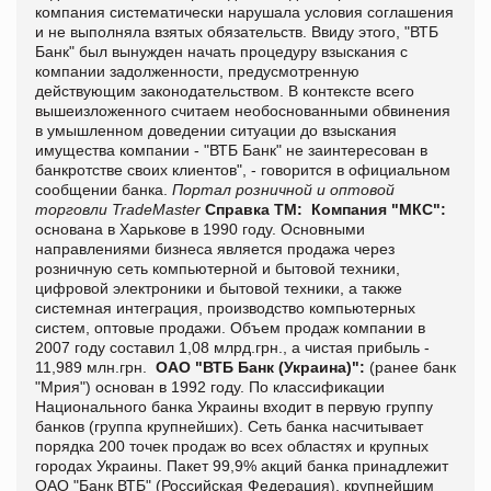
компания систематически нарушала условия соглашения
и не выполняла взятых обязательств. Ввиду этого, "ВТБ
Банк" был вынужден начать процедуру взыскания с
компании задолженности, предусмотренную
действующим законодательством. В контексте всего
вышеизложенного считаем необоснованными обвинения
в умышленном доведении ситуации до взыскания
имущества компании - "ВТБ Банк" не заинтересован в
банкротстве своих клиентов", - говорится в официальном
сообщении банка.
Портал розничной и оптовой
торговли TradeMaster
Справка ТМ:
Компания "МКС":
основана в Харькове в 1990 году. Основными
направлениями бизнеса является продажа через
розничную сеть компьютерной и бытовой техники,
цифровой электроники и бытовой техники, а также
системная интеграция, производство компьютерных
систем, оптовые продажи. Объем продаж компании в
2007 году составил 1,08 млрд.грн., а чистая прибыль -
11,989 млн.грн.
ОАО "ВТБ Банк (Украина)":
(ранее банк
"Мрия") основан в 1992 году. По классификации
Национального банка Украины входит в первую группу
банков (группа крупнейших). Сеть банка насчитывает
порядка 200 точек продаж во всех областях и крупных
городах Украины. Пакет 99,9% акций банка принадлежит
ОАО "Банк ВТБ" (Российская Федерация), крупнейшим