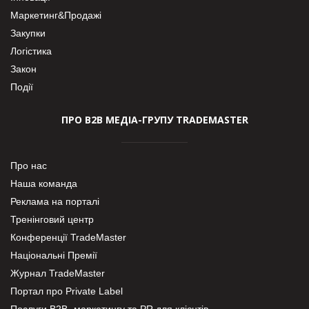
Маркетинг&Продажі
Закупки
Логістика
Закон
Події
ПРО В2В МЕДІА-ГРУПУ TRADEMASTER
Про нас
Наша команда
Реклама на порталі
Тренінговий центр
Конференції TradeMaster
Національні Премії
Журнал TradeMaster
Портал про Private Label
Послуги В2В- маркетингу та PR для клієнтів