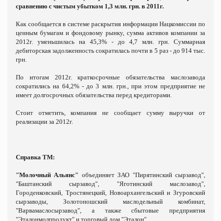
сравнению с чистым убытком 1,3 млн. грн. в 2011г.
Как сообщается в системе раскрытия информации Нацкомиссии по
ценным бумагам и фондовому рынку, сумма активов компании за
2012г. уменьшилась на 45,3% - до 4,7 млн. грн. Суммарная
дебиторская задолженность сократилась почти в 5 раз - до 914 тыс.
грн.
По итогам 2012г. краткосрочные обязательства маслозавода
сократились на 64,2% - до 3 млн. грн., при этом предприятие не
имеет долгосрочных обязательства перед кредиторами.
Стоит отметить, компания не сообщает сумму выручки от
реализации за 2012г.
Справка ТМ:
"Молочный Альянс"
объединяет ЗАО "Пирятинский сырзавод",
"Баштанский сырзавод", "Яготинский маслозавод",
Городенковский, Тростянецкий, Новоархангельский и Згуровский
сырзаводы, Золотоношский маслодельный комбинат,
"Варвамаслосырзавод", а также сбытовые предприятия
"Эталонмолпродукт" и торговый дом "Эталон".