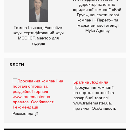
директор патентно-
юридичної компанії «Вайз
Груп», консалтингової
компанії «Парето» та
маркетингової агенції
,
Тетяна Ільєнко, Executive-
Myka Agency.
ОВ
коуч, сертифікований коуч
МСС ICF, ментор для
лідерів
БЛОГИ
Брагина Людмила
ї
Просування компанії
а
на порталі оптової та
роздрібної торгівлі
www.trademaster.ua.
і.
правила. Особливості.
Рекомендації
Ре