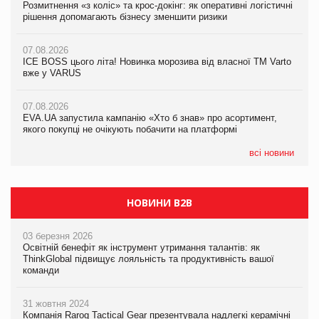
Розмитнення «з коліс» та крос-докінг: як оперативні логістичні
Розмитнення «з коліс» та крос-докінг: як оперативні логістичні
Kraft Heinz скоротила збиток у першому півріччі
рішення допомагають бізнесу зменшити ризики
рішення допомагають бізнесу зменшити ризики
07.08.2026
07.08.2026
07.08.2026
Продажі Hugo Boss впали на 9%
ICE BOSS цього літа! Новинка морозива від власної ТМ Varto
ICE BOSS цього літа! Новинка морозива від власної ТМ Varto
вже у VARUS
вже у VARUS
07.08.2026
Франція заборонила рекламні дзвінки без згоди клієнтів
07.08.2026
07.08.2026
EVA.UA запустила кампанію «Хто б знав» про асортимент,
EVA.UA запустила кампанію «Хто б знав» про асортимент,
якого покупці не очікують побачити на платформі
якого покупці не очікують побачити на платформі
всі новини
НОВИНИ B2B
03 березня 2026
Освітній бенефіт як інструмент утримання талантів: як
ThinkGlobal підвищує лояльність та продуктивність вашої
команди
31 жовтня 2024
Компанія Rarog Tactical Gear презентувала надлегкі керамічні