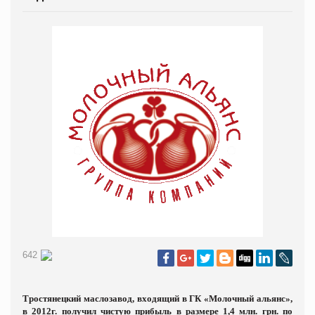
642
Тростянецкий маслозавод, входящий в ГК «Молочный альянс»,
в 2012г. получил чистую прибыль в размере 1,4 млн. грн. по