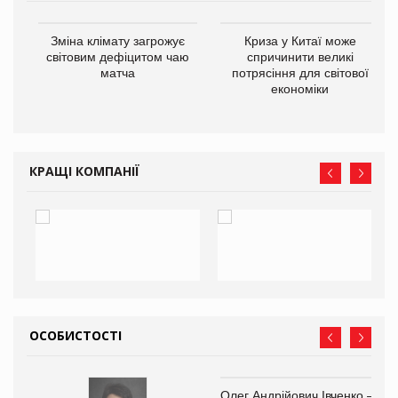
Зміна клімату загрожує
Криза у Китаї може
ne
світовим дефіцитом чаю
спричинити великі
матча
потрясіння для світової
економіки
КРАЩІ КОМПАНІЇ
ОСОБИСТОСТІ
Олег Андрійович Івченко —