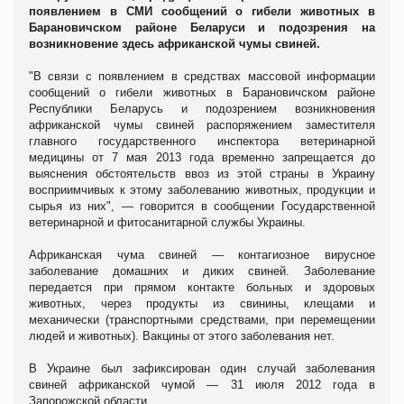
появлением в СМИ сообщений о гибели животных в
Барановичском районе Беларуси и подозрения на
возникновение здесь африканской чумы свиней.
"В связи с появлением в средствах массовой информации
сообщений о гибели животных в Барановичском районе
Республики Беларусь и подозрением возникновения
африканской чумы свиней распоряжением заместителя
главного государственного инспектора ветеринарной
медицины от 7 мая 2013 года временно запрещается до
выяснения обстоятельств ввоз из этой страны в Украину
восприимчивых к этому заболеванию животных, продукции и
сырья из них", — говорится в сообщении Государственной
ветеринарной и фитосанитарной службы Украины.
Африканская чума свиней — контагиозное вирусное
заболевание домашних и диких свиней. Заболевание
передается при прямом контакте больных и здоровых
животных, через продукты из свинины, клещами и
механически (транспортными средствами, при перемещении
людей и животных). Вакцины от этого заболевания нет.
В Украине был зафиксирован один случай заболевания
свиней африканской чумой — 31 июля 2012 года в
Запорожской области.