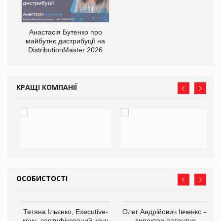
Анастасія Бутенко про
оди
майбутнє дистрибуції на
DistributionMaster 2026
КРАЩІ КОМПАНІЇ
ОСОБИСТОСТІ
,
Тетяна Ільєнко, Executive-
Олег Андрійович Івченко —
ОВ
коуч, сертифікований коуч
директор патентно-