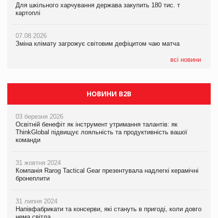
Для шкільного харчування держава закупить 180 тис. т
Для шкільного харчування держава закупить 180 тис. т
економіки
картоплі
картоплі
07.08.2026
07.08.2026
07.08.2026
Kraft Heinz скоротила збиток у першому півріччі
Зміна клімату загрожує світовим дефіцитом чаю матча
Зміна клімату загрожує світовим дефіцитом чаю матча
всі новини
НОВИНИ B2B
03 березня 2026
Освітній бенефіт як інструмент утримання талантів: як
ThinkGlobal підвищує лояльність та продуктивність вашої
команди
31 жовтня 2024
Компанія Rarog Tactical Gear презентувала надлегкі керамічні
бронеплити
31 липня 2024
Напівфабрикати та консерви, які стануть в пригоді, коли довго
нема світла