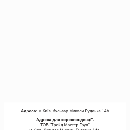
Адреса:
м.Київ, бульвар Миколи Руденка 14А
Адреса для кореспонденції:
ТОВ "Tрейд Мастер Груп"
м.Київ, бульвар Миколи Руденка 14а,