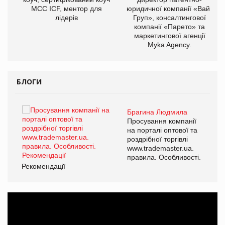
МСС ICF, ментор для
юридичної компанії «Вайз
лідерів
Груп», консалтингової
компанії «Парето» та
маркетингової агенції
Myka Agency.
БЛОГИ
Брагина Людмила
ї
Просування компанії
а
на порталі оптової та
роздрібної торгівлі
www.trademaster.ua.
і.
правила. Особливості.
Рекомендації
Ре