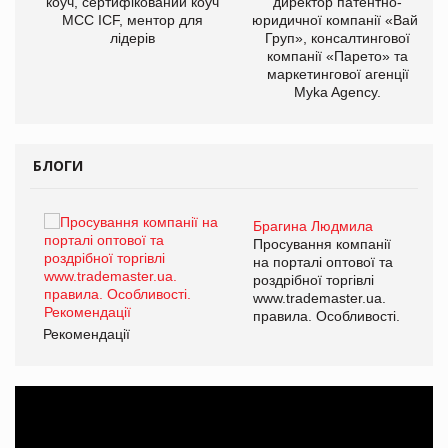
ОВ
коуч, сертифікований коуч
директор патентно-
МСС ICF, ментор для
юридичної компанії «Вайз
лідерів
Груп», консалтингової
компанії «Парето» та
маркетингової агенції
Myka Agency.
БЛОГИ
Брагина Людмила
ї
Просування компанії
а
на порталі оптової та
роздрібної торгівлі
www.trademaster.ua.
і.
правила. Особливості.
Рекомендації
Ре