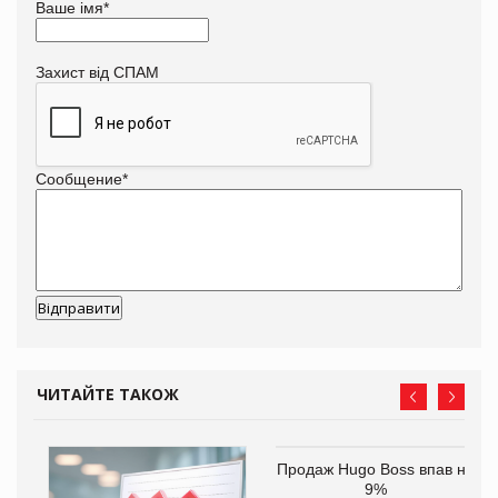
Ваше імя
*
Захист від СПАМ
Сообщение
*
ЧИТАЙТЕ ТАКОЖ
ам
Продаж Hugo Boss впав на
іше
9%