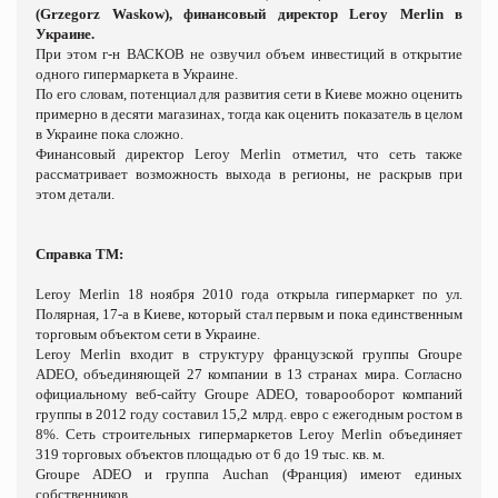
(Grzegorz Waskow), финансовый директор Leroy Merlin в
Украине.
При этом г-н
ВАСКОВ
не озвучил объем инвестиций в открытие
одного гипермаркета в Украине.
По его словам, потенциал для развития сети в Киеве можно оценить
примерно в десяти магазинах, тогда как оценить показатель в целом
в Украине пока сложно.
Финансовый директор Leroy Merlin отметил, что сеть также
рассматривает возможность выхода в регионы, не раскрыв при
этом детали.
Справка ТМ:
Leroy Merlin 18 ноября 2010 года открыла гипермаркет по ул.
Полярная, 17-а в Киеве, который стал первым и пока единственным
торговым объектом сети в Украине.
Leroy Merlin входит в структуру французской группы Groupe
ADEO, объединяющей 27 компании в 13 странах мира. Согласно
официальному веб-сайту Groupe ADEO, товарооборот компаний
группы в 2012 году составил 15,2 млрд. евро с ежегодным ростом в
8%. Сеть строительных гипермаркетов Leroy Merlin объединяет
319 торговых объектов площадью от 6 до 19 тыс. кв. м.
Groupe ADEO и группа Auchan (Франция) имеют единых
собственников.