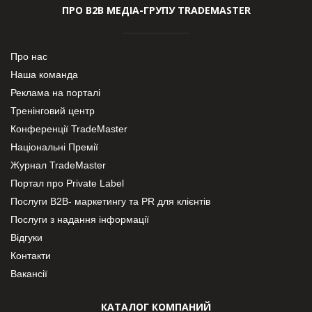
ПРО В2В МЕДІА-ГРУПУ TRADEMASTER
Про нас
Наша команда
Реклама на порталі
Тренінговий центр
Конференції TradeMaster
Національні Премії
Журнал TradeMaster
Портал про Private Label
Послуги В2В- маркетингу та PR для клієнтів
Послуги з надання інформації
Відгуки
Контакти
Вакансії
КАТАЛОГ КОМПАНИЙ