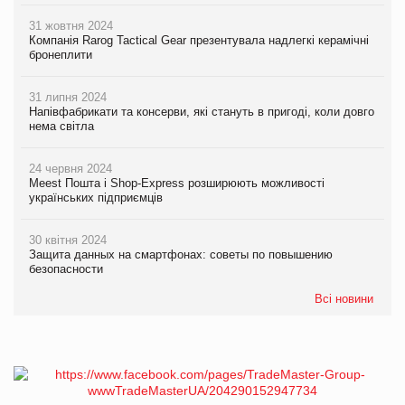
31 жовтня 2024
Компанія Rarog Tactical Gear презентувала надлегкі керамічні
бронеплити
31 липня 2024
Напівфабрикати та консерви, які стануть в пригоді, коли довго
нема світла
24 червня 2024
Meest Пошта і Shop-Express розширюють можливості
українських підприємців
30 квітня 2024
Защита данных на смартфонах: советы по повышению
безопасности
Всі новини