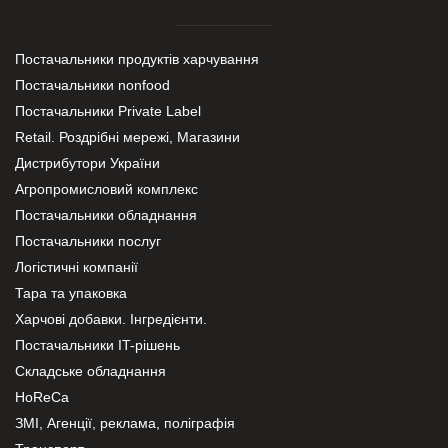
Постачальники продуктів харчування
Постачальники nonfood
Постачальники Private Label
Retail. Роздрібні мережі, Магазини
Дистрибутори України
Агропромисловий комплекс
Постачальники обладнання
Постачальники послуг
Логістичні компанії
Тара та упаковка
Харчові добавки. Інгредієнти.
Постачальники IT-рішень
Складське обладнання
HoReCa
ЗМІ, Агенції, реклама, поліграфія