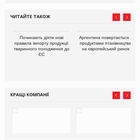
ЧИТАЙТЕ ТАКОЖ
в
Починають діяти нові
Аргентина повертається з
правила імпорту продукції
продуктами птахівництва
тваринного походження до
на європейський ринок
О:
ЄС
КРАЩІ КОМПАНІЇ