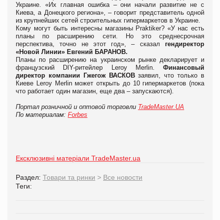
Украине. «Их главная ошибка – они начали развитие не с
Киева, а Донецкого региона», – говорит представитель одной
из крупнейших сетей строительных гипермаркетов в Украине.
Кому могут быть интересны магазины Praktiker? «У нас есть
планы по расширению сети. Но это среднесрочная
перспектива, точно не этот год», – сказал
гендиректор
«Новой Линии» Евгений БАРАНОВ.
Планы по расширению на украинском рынке декларирует и
французский DIY-ритейлер Leroy Merlin.
Финансовый
директор компании Гжегож ВАСКОВ
заявил, что только в
Киеве Leroy Merlin может открыть до 10 гипермаркетов (пока
что работает один магазин, еще два – запускаются).
Портал розничной и оптовой торговли
TradeMaster.UA
По материалам:
Forbes
Ексклюзивні матеріали TradeMaster.ua
Раздел:
Товари та ринки
>
Все новости
Теги: