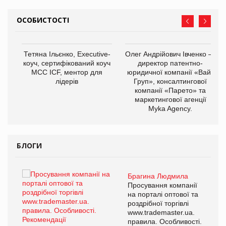
ОСОБИСТОСТІ
,
Тетяна Ільєнко, Executive-
Олег Андрійович Івченко —
ОВ
коуч, сертифікований коуч
директор патентно-
МСС ICF, ментор для
юридичної компанії «Вайз
лідерів
Груп», консалтингової
компанії «Парето» та
маркетингової агенції
Myka Agency.
БЛОГИ
Брагина Людмила
ї
Просування компанії
а
на порталі оптової та
роздрібної торгівлі
www.trademaster.ua.
і.
правила. Особливості.