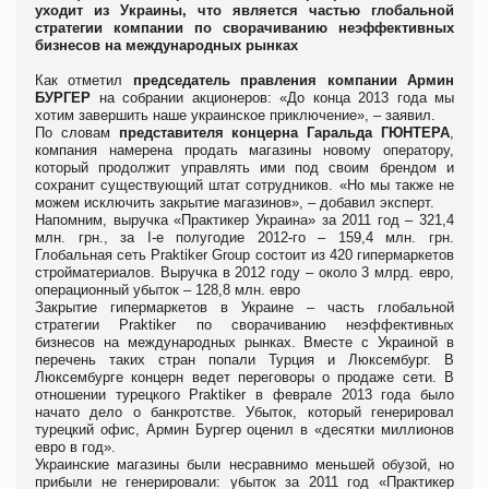
уходит из Украины, что является
частью глобальной
стратегии компании по сворачиванию неэффективных
бизнесов на международных рынках
Как отметил
председатель правления компании Армин
БУРГЕР
на собрании акционеров: «До конца 2013 года мы
хотим завершить наше украинское приключение», – заявил.
По словам
представителя концерна Гаральда ГЮНТЕРА
,
компания намерена продать магазины новому оператору,
который продолжит управлять ими под своим брендом и
сохранит существующий штат сотрудников. «Но мы также не
можем исключить закрытие магазинов», – добавил эксперт.
Напомним, выручка «Практикер Украина» за 2011 год – 321,4
млн. грн., за І-е полугодие 2012-го – 159,4 млн. грн.
Глобальная сеть Praktiker Group состоит из 420 гипермаркетов
стройматериалов. Выручка в 2012 году – около 3 млрд. евро,
операционный убыток – 128,8 млн. евро
Закрытие гипермаркетов в Украине – часть глобальной
стратегии Praktiker по сворачиванию неэффективных
бизнесов на международных рынках. Вместе с Украиной в
перечень таких стран попали Турция и Люксембург. В
Люксембурге концерн ведет переговоры о продаже сети. В
отношении турецкого Рraktiker в феврале 2013 года было
начато дело о банкротстве. Убыток, который генерировал
турецкий офис, Армин Бургер оценил в «десятки миллионов
евро в год».
Украинские магазины были несравнимо меньшей обузой, но
прибыли не генерировали: убыток за 2011 год «Практикер