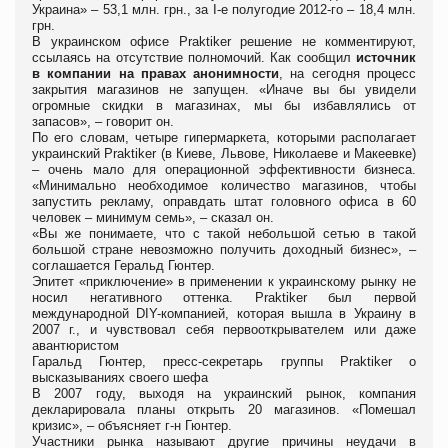
Украина» – 53,1 млн. грн., за І-е полугодие 2012-го – 18,4 млн.
грн.
В украинском офисе Praktiker решение не комментируют,
ссылаясь на отсутствие полномочий. Как сообщил
источник
в компании на правах анонимности
, на сегодня процесс
закрытия магазинов не запущен. «Иначе вы бы увидели
огромные скидки в магазинах, мы бы избавлялись от
запасов», – говорит он.
По его словам, четыре гипермаркета, которыми располагает
украинский Praktiker (в Киеве, Львове, Николаеве и Макеевке)
– очень мало для операционной эффективности бизнеса.
«Минимально необходимое количество магазинов, чтобы
запустить рекламу, оправдать штат головного офиса в 60
человек – минимум семь», – сказал он.
«Вы же понимаете, что с такой небольшой сетью в такой
большой стране невозможно получить доходный бизнес», –
соглашается Геральд Гюнтер.
Эпитет «приключение» в применении к украинскому рынку не
носил негативного оттенка. Praktiker был первой
международной DIY-компанией, которая вышла в Украину в
2007 г., и чувствовал себя первооткрывателем или даже
авантюристом
Гаральд Гюнтер, пресс-секретарь группы Praktiker о
высказываниях своего шефа
В 2007 году, выходя на украинский рынок, компания
декларировала планы открыть 20 магазинов. «Помешал
кризис», – объясняет г-н Гюнтер.
Участники рынка называют другие причины неудачи в