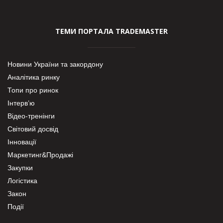
ТЕМИ ПОРТАЛА TRADEMASTER
Новини України та закордону
Аналітика ринку
Топи про ринок
Інтерв’ю
Відео-тренінги
Світовий досвід
Інновації
Маркетинг&Продажі
Закупки
Логістика
Закон
Події