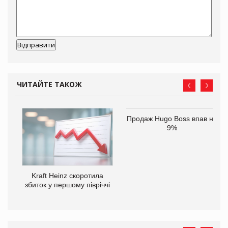
ЧИТАЙТЕ ТАКОЖ
Продаж Hugo Boss впав на
9%
ам
Kraft Heinz скоротила
іше
збиток у першому півріччі