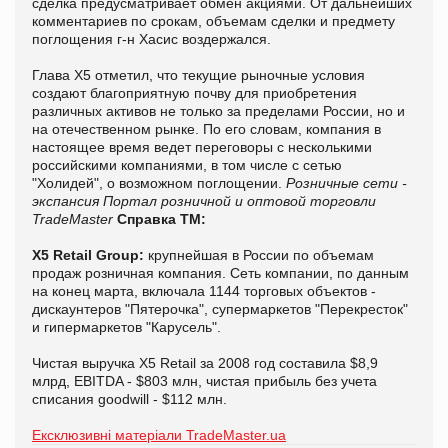
сделка предусматривает обмен акциями. От дальнейших
комментариев по срокам, объемам сделки и предмету
поглощения г-н Хасис воздержался.
Глава Х5 отметил, что текущие рыночные условия
создают благоприятную почву для приобретения
различных активов не только за пределами России, но и
на отечественном рынке. По его словам, компания в
настоящее время ведет переговоры с несколькими
российскими компаниями, в том числе с сетью
"Холидей", о возможном поглощении.
Розничные сети -
экспансия
Портал розничной и оптовой торговли
TradeMaster
Справка ТМ:
X5 Retail Group:
крупнейшая в России по объемам
продаж розничная компания. Сеть компании, по данным
на конец марта, включала 1144 торговых объектов -
дискаунтеров "Пятерочка", супермаркетов "Перекресток"
и гипермаркетов "Карусель".
Чистая выручка X5 Retail за 2008 год составила $8,9
млрд, EBITDA - $803 млн, чистая прибыль без учета
списания goodwill - $112 млн.
Ексклюзивні матеріали TradeMaster.ua