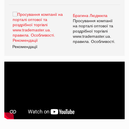
Брагина Людмила
ї
Просування компанії
а
на порталі оптової та
роздрібної торгівлі
www.trademaster.ua.
і.
правила. Особливості.
Рекомендації
Ре