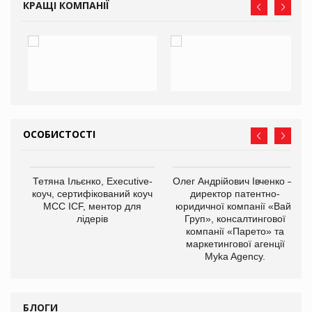
КРАЩІ КОМПАНІЇ
ОСОБИСТОСТІ
,
Тетяна Ільєнко, Executive-
Олег Андрійович Івченко —
ОВ
коуч, сертифікований коуч
директор патентно-
МСС ICF, ментор для
юридичної компанії «Вайз
лідерів
Груп», консалтингової
компанії «Парето» та
маркетингової агенції
Myka Agency.
БЛОГИ