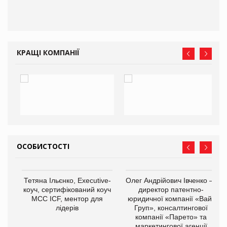
КРАЩІ КОМПАНІЇ
ОСОБИСТОСТІ
,
Тетяна Ільєнко, Executive-
Олег Андрійович Івченко —
ОВ
коуч, сертифікований коуч
директор патентно-
МСС ICF, ментор для
юридичної компанії «Вайз
лідерів
Груп», консалтингової
компанії «Парето» та
маркетингової агенції