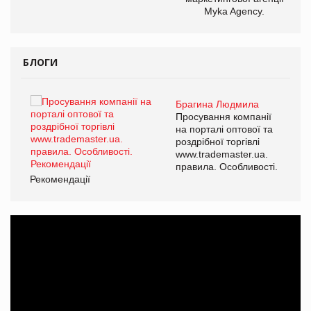
Myka Agency.
БЛОГИ
Брагина Людмила
ї
Просування компанії
а
на порталі оптової та
роздрібної торгівлі
www.trademaster.ua.
і.
правила. Особливості.
Рекомендації
Ре