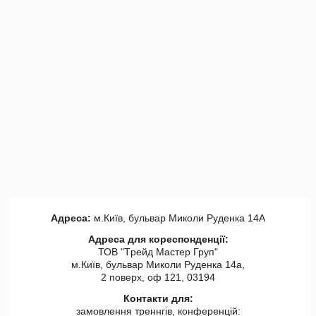
Адреса:
м.Київ, бульвар Миколи Руденка 14А
Адреса для кореспонденції:
ТОВ "Tрейд Мастер Груп"
м.Київ, бульвар Миколи Руденка 14а,
2 поверх, оф 121, 03194
Контакти для:
замовлення треннгів, конференцій: