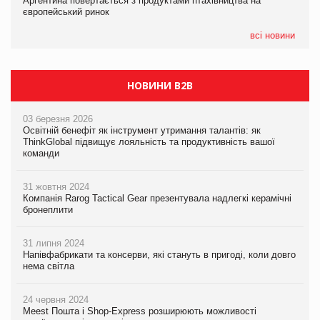
Аргентина повертається з продуктами птахівництва на
Аргентина повертається з продуктами птахівництва на
Аргентина повертається з продуктами птахівництва на
європейський ринок
європейський ринок
європейський ринок
всі новини
НОВИНИ B2B
03 березня 2026
Освітній бенефіт як інструмент утримання талантів: як
ThinkGlobal підвищує лояльність та продуктивність вашої
команди
31 жовтня 2024
Компанія Rarog Tactical Gear презентувала надлегкі керамічні
бронеплити
31 липня 2024
Напівфабрикати та консерви, які стануть в пригоді, коли довго
нема світла
24 червня 2024
Meest Пошта і Shop-Express розширюють можливості