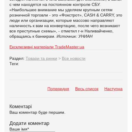
с чем находятся на постоянном контроле СБУ.
«Наибольшее внимание мы уделяем крупным сетям
розничной торговли - это «Фокстрот», CASH & CARRY, это
люди или организации, которые массово направляют
наличность к вам на конвертацию, после чего возникают
все преступные схемы», - отметил г-н Наливайченко,
обращаясь к банкирам.
Источник:
УНИАН
Ексклюзивні матеріали TradeMaster.ua
Раздел:
Товари та ринки
>
Все новости
Теги:
Попередня
Весь список
Наступна
Коментарі
Ваш коментар буде першим.
Додати коментар
Ваше імя
*