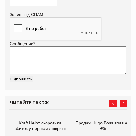
Захист від СПАМ
Сообщение
*
ЧИТАЙТЕ ТАКОЖ
ам
Kraft Heinz скоротила
Продаж Hugo Boss впав на
іше
збиток у першому півріччі
9%