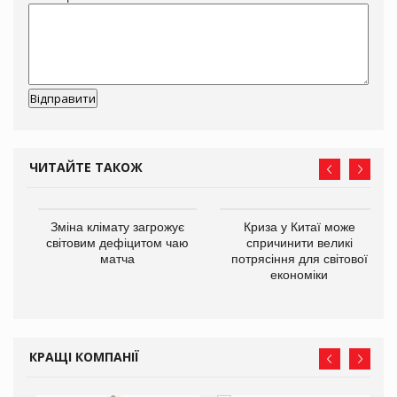
ЧИТАЙТЕ ТАКОЖ
Зміна клімату загрожує
Криза у Китаї може
ne
світовим дефіцитом чаю
спричинити великі
матча
потрясіння для світової
економіки
КРАЩІ КОМПАНІЇ