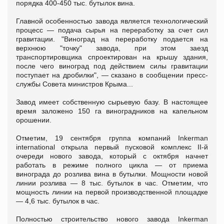
порядка 400-450 тыс. бутылок вина.
Главной особенностью завода является технологический
процесс — подача сырья на переработку за счет сил
гравитации. "Виноград на переработку подается на
верхнюю "точку" завода, при этом заезд
транспортировщика спроектирован на крышу здания,
после чего виноград под действием силы гравитации
поступает на дробилки", — сказано в сообщении пресс-
службы Совета министров Крыма...
Завод имеет собственную сырьевую базу. В настоящее
время заложено 150 га виноградников на капельном
орошении.
Отметим, 19 сентября группа компаний Inkerman
international открыла первый пусковой комплекс ІІ-й
очереди нового завода, который с октября начнет
работать в режиме полного цикла — от приема
винограда до розлива вина в бутылки. Мощности новой
линии розлива — 8 тыс. бутылок в час. Отметим, что
мощность линии на первой производственной площадке
— 4,6 тыс. бутылок в час.
Полностью строительство нового завода Inkerman