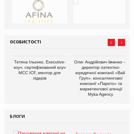
ОСОБИСТОСТІ
,
Тетяна Ільєнко, Executive-
Олег Андрійович Івченко —
ОВ
коуч, сертифікований коуч
директор патентно-
МСС ICF, ментор для
юридичної компанії «Вайз
лідерів
Груп», консалтингової
компанії «Парето» та
маркетингової агенції
Myka Agency.
БЛОГИ