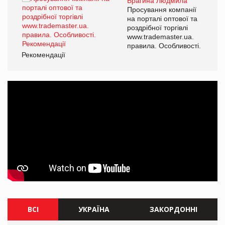
Брагина Людмила
ї
Просування компанії
а
на порталі оптової та
роздрібної торгівлі
www.trademaster.ua.
і.
правила. Особливості.
Рекомендації
Ре
ВСІ
УКРАЇНА
ЗАКОРДОННІ