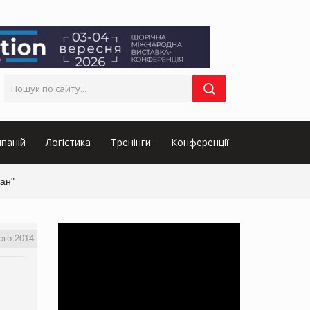
паній
Логістика
Тренінги
Конференції
ан"
ого 2014