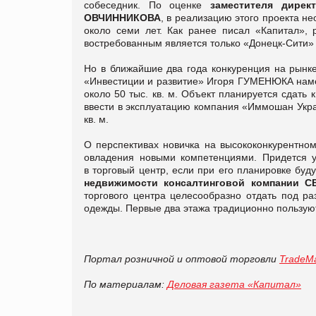
собеседник. По оценке
заместителя дирек
ОВЧИННИКОВА
, в реализацию этого проекта н
около семи лет. Как ранее писал «Капитал»,
востребованным является только «Донецк-Сити
Но в ближайшие два года конкуренция на рынке
«Инвестиции и развитие» Игоря ГУМЕНЮКА наме
около 50 тыс. кв. м. Объект планируется сдать 
ввести в эксплуатацию компания «Иммошан Укра
кв. м.
О перспективах новичка на высококонкурентном
овладения новыми компетенциями. Придется у
в торговый центр, если при его планировке бу
недвижимости консалтинговой компании CB
торгового центра целесообразно отдать под р
одежды. Первые два этажа традиционно пользую
Портал розничной и оптовой торговли
TradeMa
По материалам:
Деловая газета «Капитал»