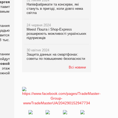
31 липня 2024
ергея
Напівфабрикати та консерви, які
ставит
стануть в пригоді, коли довго нема
самым
світла
24 червня 2024
пания
Meest Пошта і Shop-Express
щадью
розширюють можливості українських
овится
підприємців
 тыс.
30 квітня 2024
пании
Защита данных на смартфонах:
ойдут
советы по повышению безопасности
говой
Всі новини
 этаж
ежной