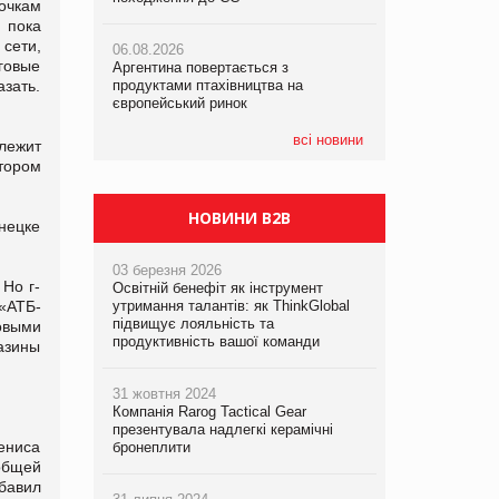
очкам
 пока
сети,
06.08.2026
06.08.2026
06.08.2026
говые
Аргентина повертається з
Аргентина повертається з
Аргентина повертається з
азать.
продуктами птахівництва на
продуктами птахівництва на
продуктами птахівництва на
європейський ринок
європейський ринок
європейський ринок
всі новини
лежит
тором
НОВИНИ B2B
нецке
03 березня 2026
Но г-
Освітній бенефіт як інструмент
 «АТБ-
утримання талантів: як ThinkGlobal
підвищує лояльність та
овыми
продуктивність вашої команди
азины
31 жовтня 2024
Компанія Rarog Tactical Gear
презентувала надлегкі керамічні
ениса
бронеплити
 общей
бавил