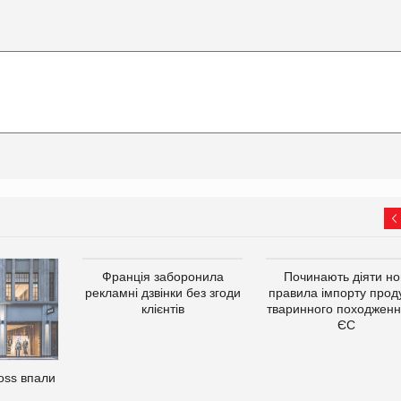
Франція заборонила
Починають діяти но
рекламні дзвінки без згоди
правила імпорту проду
клієнтів
тваринного походженн
ЄС
oss впали