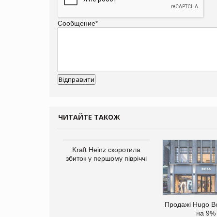
Сообщение
*
ЧИТАЙТЕ ТАКОЖ
верне клієнтам
Kraft Heinz скоротила
ларів за раніше
збиток у першому півріччі
чені мита
Продажі Hugo B
на 9%