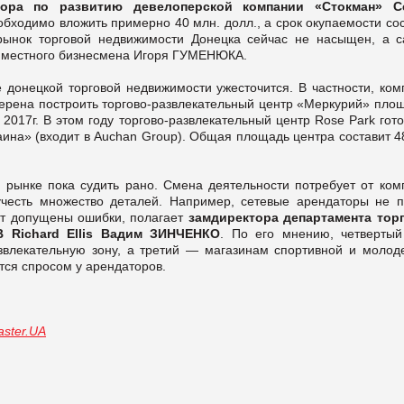
тора по развитию девелоперской компании «Стокман» С
еобходимо вложить примерно 40 млн. долл., а срок окупаемости со
 рынок торговой недвижимости Донецка сейчас не насыщен, а 
» местного бизнесмена Игоря ГУМЕНЮКА.
 донецкой торговой недвижимости ужесточится. В частности, ком
рена построить торгово-развлекательный центр «Меркурий» пло
к 2017г. В этом году торгово-развлекательный центр Rose Park гот
ина» (входит в Auchan Group). Общая площадь центра составит 48
 рынке пока судить рано. Смена деятельности потребует от ком
честь множество деталей. Например, сетевые арендаторы не п
дут допущены ошибки, полагает
замдиректора департамента тор
 Richard Ellis Вадим ЗИНЧЕНКО
. По его мнению, четвертый
азвлекательную зону, а третий — магазинам спортивной и молод
тся спросом у арендаторов.
ster.UA