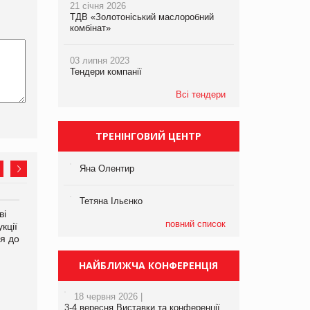
21 січня 2026
ТДВ «Золотоніський маслоробний
комбінат»
03 липня 2023
Тендери компанії
Всі тендери
ТРЕНІНГОВИЙ ЦЕНТР
Яна Олентир
Тетяна Ільєнко
ві
Аргентина повертається з
ФАО прогнозує зростання
повний список
кції
продуктами птахівництва
світових цін на
я до
на європейський ринок
продовольство
НАЙБЛИЖЧА КОНФЕРЕНЦІЯ
18 червня 2026 |
3-4 вересня Виставки та конференції