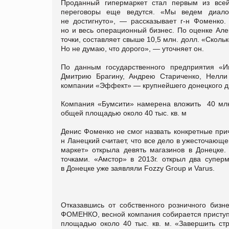
Проданный гипермаркет стал первым из всей
переговоры еще ведутся. «Мы ведем диалог
не достигнуто», — рассказывает г-н Фоменко
но и весь операционный бизнес. По оценке Ал
точки, составляет свыше 10,5 млн. долл. «Сколь
Но не думаю, что дорого», — уточняет он.
По данным государственного предприятия «И
Дмитрию Брагину, Андрею Стариченко, Нелли
компании «Эффект» — крупнейшего донецкого ди
Компания «Бумсити» намерена вложить 40 млн.
общей площадью около 40 тыс. кв. м
Денис Фоменко не смог назвать конкретные при
н Ланецкий считает, что все дело в ужесточающ
маркет» открыла девять магазинов в Донецке
точками. «Амстор» в 2013г. открыл два супер
в Донецке уже заявляли Fozzy Group и Varus.
Отказавшись от собственного розничного биз
ФОМЕНКО, весной компания собирается приступит
площадью около 40 тыс. кв. м. «Завершить ст