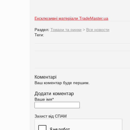
Ексклюзивні матеріали TradeMaster.ua
Раздел:
Товари та ринки
>
Все новости
Теги:
Коментарі
Ваш коментар буде першим.
Додати коментар
Ваше імя
*
Захист від СПАМ