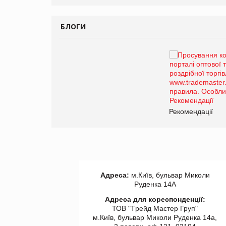
БЛОГИ
Брагина Людмила
Просування компанії на
порталі оптової та
роздрібної торгівлі
www.trademaster.ua.
правила. Особливості.
ії
Рекомендації
Адреса:
м.Київ, бульвар Миколи
Руденка 14А
Адреса для кореспонденції:
ТОВ "Tрейд Мастер Груп"
м.Київ, бульвар Миколи Руденка 14а,