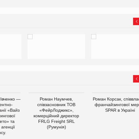
 Івченко —
Роман Наумчев,
Роман Корсак, співвла
ентно-
співзасновник ТОВ
франчайзингової мер
нії «Вайз
«ФейрЛоджикс»,
SPAR в Україні
тингової
комерційний директор
ето» та
FRLG Freight SRL
 агенції
(Румунія)
cy.