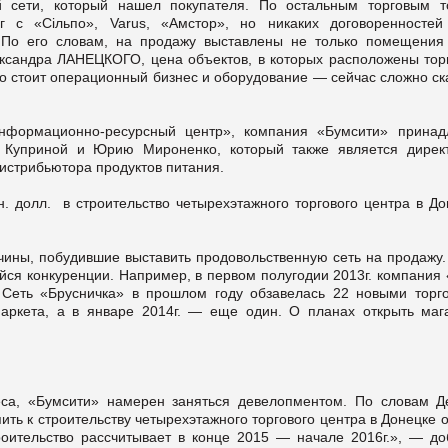
 сети, который нашел покупателя. По остальным торговым т
 с «Сільпо», Varus, «Амстор», но никаких договоренностей
. По его словам, на продажу выставлены не только помещения 
ександра ЛАНЕЦКОГО, цена объектов, в которых расположены тор
ко стоит операционный бизнес и оборудование — сейчас сложно ск
нформационно-ресурсный центр», компания «Бумсити» принад
 Куприной и Юрию Мироненко, который также является дирек
стрибьютора продуктов питания.
 долл. в строительство четырехэтажного торгового центра в До
чины, побудившие выставить продовольственную сеть на продажу. 
ейся конкуренции. Например, в первом полугодии 2013г. компания
. Сеть «Брусничка» в прошлом году обзавелась 22 новыми торг
маркета, а в январе 2014г. — еще один. О планах открыть маг
неса, «Бумсити» намерен заняться девелопментом. По словам Д
ь к строительству четырех­этажного торгового центра в Донецке
роительство рассчитывает в конце 2015 — начале 2016г.», — до