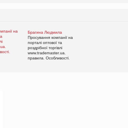
Брагина Людмила
Просування компанії на
порталі оптової та
роздрібної торгівлі
www.trademaster.ua.
правила. Особливості.
Рекомендації