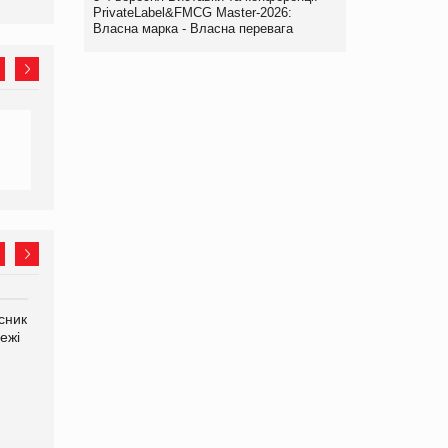
PrivateLabel&FMCG Master-2026:
Власна марка - Власна перевага
сник
Олексій Логачов-Михайлов
Яна Сараніна, директор
ежі
Файно маркет Директор
компанії «УкраМарин»
департаменту з
виробництва