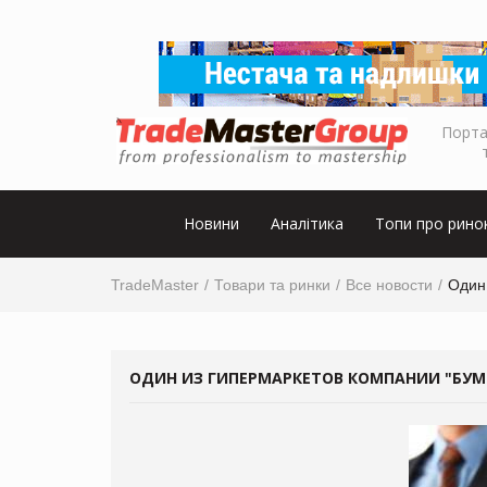
Порта
Новини
Аналітика
Топи про рино
TradeMaster
Товари та ринки
Все новости
Один
ОДИН ИЗ ГИПЕРМАРКЕТОВ КОМПАНИИ "БУМ