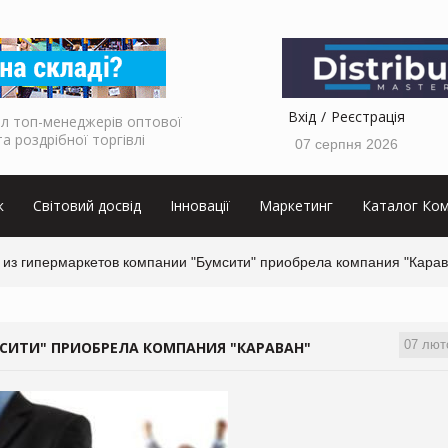
Вхід
Реєстрація
л топ-менеджерів оптової
та роздрібної торгівлі
07 серпня 2026
к
Світовий досвід
Інновації
Маркетинг
Каталог Ком
 из гипермаркетов компании "Бумсити" приобрела компания "Карав
07 лют
СИТИ" ПРИОБРЕЛА КОМПАНИЯ "КАРАВАН"