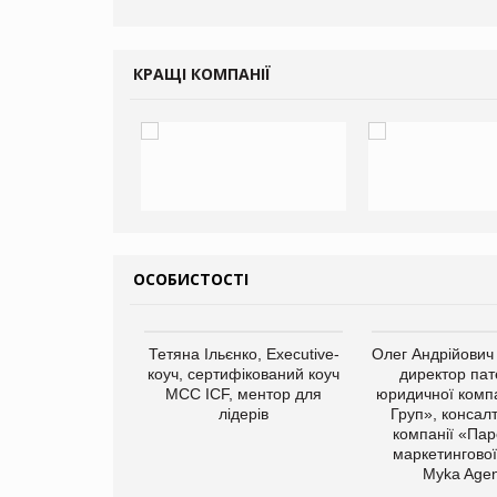
КРАЩІ КОМПАНІЇ
ОСОБИСТОСТІ
арас Ігорович,
Тетяна Ільєнко, Executive-
Олег Андрійович
иробництва ТОВ
коуч, сертифікований коуч
директор пат
Герчак"
МСС ICF, ментор для
юридичної компа
лідерів
Груп», консал
компанії «Пар
маркетингової
Myka Agen