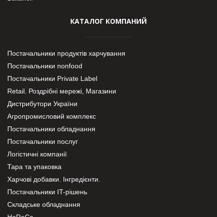
КАТАЛОГ КОМПАНИЙ
Постачальники продуктів харчування
Постачальники nonfood
Постачальники Private Label
Retail. Роздрібні мережі, Магазини
Дистрибутори України
Агропромисловий комплекс
Постачальники обладнання
Постачальники послуг
Логістичні компанії
Тара та упаковка
Харчові добавки. Інгредієнти.
Постачальники IT-рішень
Складське обладнання
HoReCa