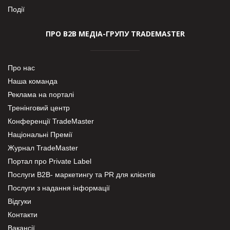
Події
ПРО В2В МЕДІА-ГРУПУ TRADEMASTER
Про нас
Наша команда
Реклама на порталі
Тренінговий центр
Конференції TradeMaster
Національні Премії
Журнал TradeMaster
Портал про Private Label
Послуги В2В- маркетингу та PR для клієнтів
Послуги з надання інформації
Відгуки
Контакти
Вакансії