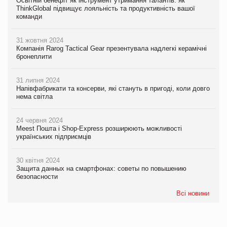
Освітній бенефіт як інструмент утримання талантів: як
ThinkGlobal підвищує лояльність та продуктивність вашої
команди
31 жовтня 2024
Компанія Rarog Tactical Gear презентувала надлегкі керамічні
бронеплити
31 липня 2024
Напівфабрикати та консерви, які стануть в пригоді, коли довго
нема світла
24 червня 2024
Meest Пошта і Shop-Express розширюють можливості
українських підприємців
30 квітня 2024
Защита данных на смартфонах: советы по повышению
безопасности
Всі новини