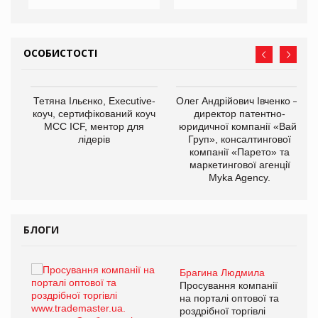
ОСОБИСТОСТІ
,
Тетяна Ільєнко, Executive-
Олег Андрійович Івченко —
ОВ
коуч, сертифікований коуч
директор патентно-
МСС ICF, ментор для
юридичної компанії «Вайз
лідерів
Груп», консалтингової
компанії «Парето» та
маркетингової агенції
Myka Agency.
БЛОГИ
Брагина Людмила
ї
Просування компанії
а
на порталі оптової та
роздрібної торгівлі