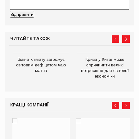
ЧИТАЙТЕ ТАКОЖ
Зміна клімату загрожує
Криза у Китаї може
ne
світовим дефіцитом чаю
спричинити великі
матча
потрясіння для світової
економіки
КРАЩІ КОМПАНІЇ