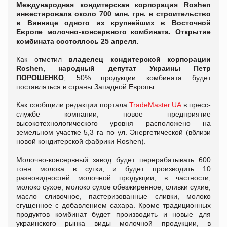
Международная кондитерская корпорация Roshen
инвестировала около 700 млн. грн. в строительство
в Виннице одного из крупнейших в Восточной
Европе молочно-консервного комбината. Открытие
комбината состоялось 25 апреля.
Как отметил
владелец кондитерской корпорации
Roshen, народный депутат Украины Петр
ПОРОШЕНКО
, 50% продукции комбината будет
поставляться в страны Западной Европы.
Как сообщили редакции портала
TradeMaster.UA
в пресс-
службе компании, новое предприятие
высокотехнологического уровня расположено на
земельном участке 5,3 га по ул. Энергетической (вблизи
новой кондитерской фабрики Roshen).
Молочно-консервный завод будет перерабатывать 600
тонн молока в сутки, и будет производить 10
разновидностей молочной продукции, в частности,
молоко сухое, молоко сухое обезжиренное, сливки сухие,
масло сливочное, пастеризованные сливки, молоко
сгущенное с добавлением сахара. Кроме традиционных
продуктов комбинат будет производить и новые для
украинского рынка виды молочной продукции, в