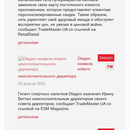
заменила свою карту постоянного клиента
приложением, которое предоставляет клиентам
персонализированные скидки. Таким образом,
сеть укрепляет свой здоровый имидж и обостряет
восприятие цен, не увязая в ценовой войне,
сообщает TradeMaster.UA со ссылкой на
RetailDetail.
детальніше
Закрдон
Diageo
назвала
Т
М
нового
неисполнительного директора
05 жовтня 2020
Гигант спиртных напитков Diageo назначил Ирину
Виттал неисполнительным директором своего
совета директоров, сообщает TradeMaster.UA со
ссылкой на ESM Magazine.
детальніше