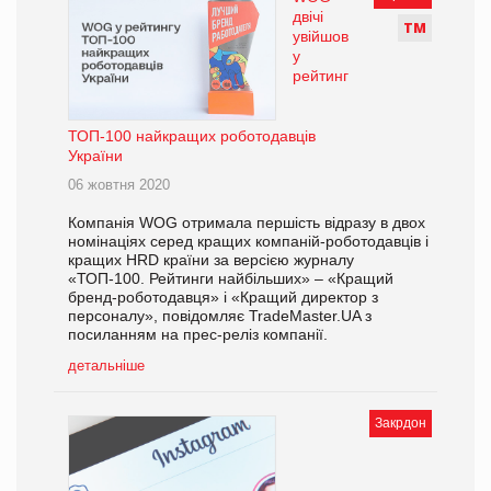
двічі
Т
М
увійшов
у
рейтинг
ТОП-100 найкращих роботодавців
України
06 жовтня 2020
Компанія WOG отримала першість відразу в двох
номінаціях серед кращих компаній-роботодавців і
кращих HRD країни за версією журналу
«ТОП-100. Рейтинги найбільших» – «Кращий
бренд-роботодавця» і «Кращий директор з
персоналу», повідомляє TradeMaster.UA з
посиланням на прес-реліз компанії.
детальніше
Закрдон