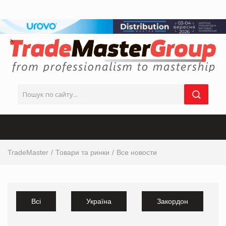
TradeMaster
Товари та ринки
Все новости
Всі
Україна
Закордон