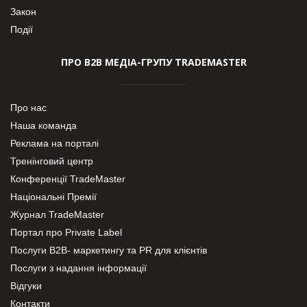
Закон
Події
ПРО В2В МЕДІА-ГРУПУ TRADEMASTER
Про нас
Наша команда
Реклама на порталі
Тренінговий центр
Конференції TradeMaster
Національні Премії
Журнал TradeMaster
Портал про Private Label
Послуги В2В- маркетингу та PR для клієнтів
Послуги з надання інформації
Відгуки
Контакти