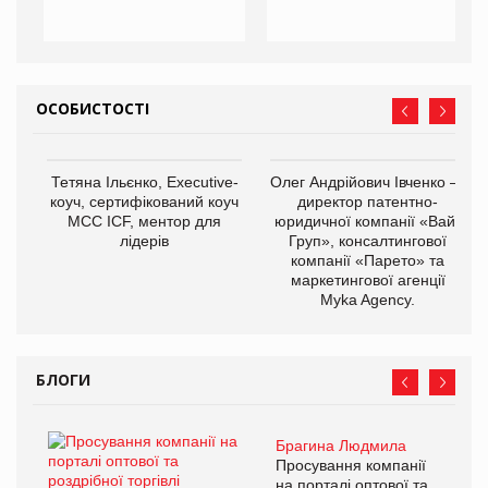
ОСОБИСТОСТІ
Тетяна Ільєнко, Executive-
Олег Андрійович Івченко —
коуч, сертифікований коуч
директор патентно-
МСС ICF, ментор для
юридичної компанії «Вайз
лідерів
Груп», консалтингової
компанії «Парето» та
маркетингової агенції
Myka Agency.
БЛОГИ
Брагина Людмила
Просування компанії
на порталі оптової та