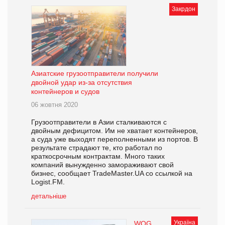
Закрдон
Азиатские грузоотправители получили
двойной удар из-за отсутствия
контейнеров и судов
06 жовтня 2020
Грузоотправители в Азии сталкиваются с
двойным дефицитом. Им не хватает контейнеров,
а суда уже выходят переполненными из портов. В
результате страдают те, кто работал по
краткосрочным контрактам. Много таких
компаний вынужденно замораживают свой
бизнес, сообщает TradeMaster.UA со ссылкой на
Logist.FM.
детальніше
Україна
WOG