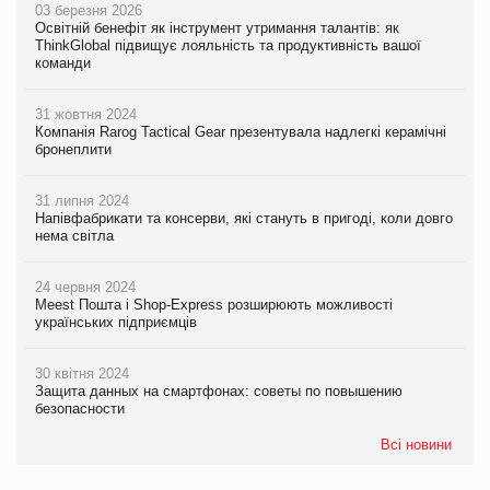
03 березня 2026
Освітній бенефіт як інструмент утримання талантів: як
ThinkGlobal підвищує лояльність та продуктивність вашої
команди
31 жовтня 2024
Компанія Rarog Tactical Gear презентувала надлегкі керамічні
бронеплити
31 липня 2024
Напівфабрикати та консерви, які стануть в пригоді, коли довго
нема світла
24 червня 2024
Meest Пошта і Shop-Express розширюють можливості
українських підприємців
30 квітня 2024
Защита данных на смартфонах: советы по повышению
безопасности
Всі новини