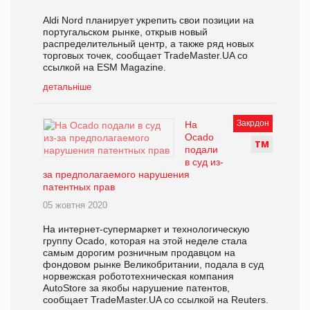
Aldi Nord планирует укрепить свои позиции на
португальском рынке, открыв новый
распределительный центр, а также ряд новых
торговых точек, сообщает TradeMaster.UA со
ссылкой на ESM Magazine.
детальніше
Закрдон
На
Ocado
Т
М
подали
в суд из-
за предполагаемого нарушения
патентных прав
05 жовтня 2020
На интернет-супермаркет и технологическую
группу Ocado, которая на этой неделе стала
самым дорогим розничным продавцом на
фондовом рынке Великобритании, подала в суд
норвежская робототехническая компания
AutoStore за якобы нарушение патентов,
сообщает TradeMaster.UA со ссылкой на Reuters.