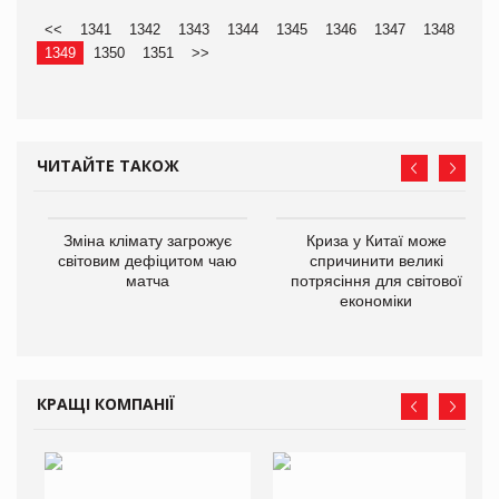
<<
1341
1342
1343
1344
1345
1346
1347
1348
1349
1350
1351
>>
ЧИТАЙТЕ ТАКОЖ
Зміна клімату загрожує
Криза у Китаї може
світовим дефіцитом чаю
спричинити великі
матча
потрясіння для світової
економіки
КРАЩІ КОМПАНІЇ