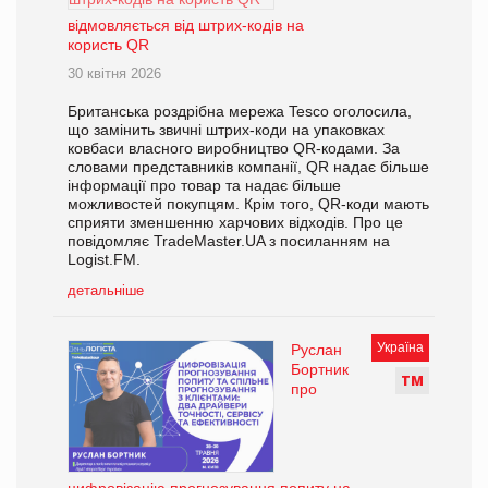
відмовляється від штрих-кодів на
користь QR
30 квітня 2026
Британська роздрібна мережа Tesco оголосила,
що замінить звичні штрих-коди на упаковках
ковбаси власного виробництво QR-кодами. За
словами представників компанії, QR надає більше
інформації про товар та надає більше
можливостей покупцям. Крім того, QR-коди мають
сприяти зменшенню харчових відходів. Про це
повідомляє TradeMaster.UA з посиланням на
Logist.FM.
детальніше
Україна
Руслан
Бортник
Т
М
про
цифровізацію прогнозування попиту на