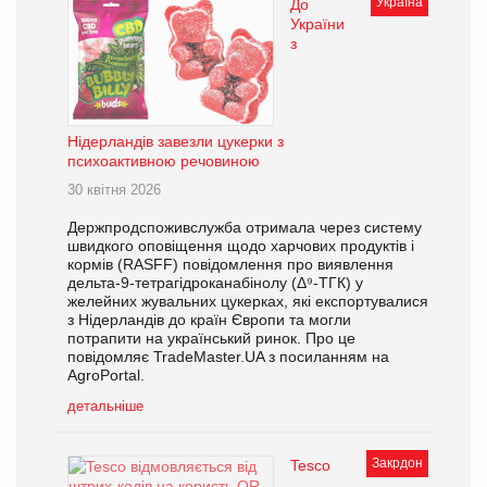
Україна
До
України
з
Нідерландів завезли цукерки з
психоактивною речовиною
30 квітня 2026
Держпродспоживслужба отримала через систему
швидкого оповіщення щодо харчових продуктів і
кормів (RASFF) повідомлення про виявлення
дельта-9-тетрагідроканабінолу (Δ⁹-ТГК) у
желейних жувальних цукерках, які експортувалися
з Нідерландів до країн Європи та могли
потрапити на український ринок. Про це
повідомляє TradeMaster.UA з посиланням на
AgroPortal.
детальніше
Закрдон
Tesco