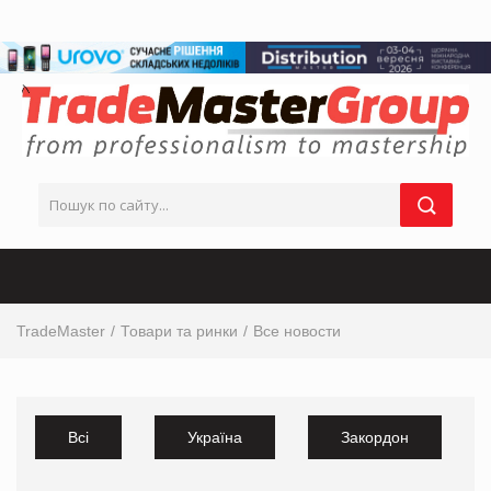
TradeMaster
Товари та ринки
Все новости
Всі
Україна
Закордон