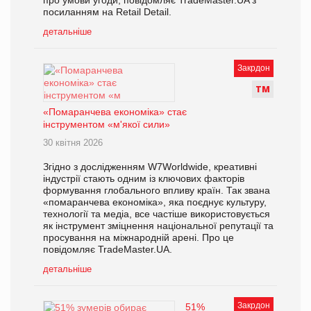
посиланням на Retail Detail.
детальніше
Закрдон
Т
М
«Помаранчева економіка» стає
інструментом «м'якої сили»
30 квітня 2026
Згідно з дослідженням W7Worldwide, креативні
індустрії стають одним із ключових факторів
формування глобального впливу країн. Так звана
«помаранчева економіка», яка поєднує культуру,
технології та медіа, все частіше використовується
як інструмент зміцнення національної репутації та
просування на міжнародній арені. Про це
повідомляє TradeMaster.UA.
детальніше
Закрдон
51%