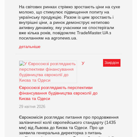
На світових ринках стрімко зростають ціни на сухе
молоко, що стимулює підвищення попиту на
українську продукцію. Разом із цим зростають і
внутрішні ціни, а ринок демонструє нетипово
активну динаміку, яку учасники не спостерігали
вже кілька років, повідомляє TradeMaster.UA з
посиланням на agronews.ua.
детальніше
Закрдон
У
Євросоюзі розглядають перспективи
фінансування будівництва євроколії до
Києва та Одеси
29 квітня 2026
Єврокомісія розглядає питання про продовження
залізничної колії європейського стандарту (1435
мм) від Львова до Києва та Одеси. Про це
заявила генеральна директорка з питань