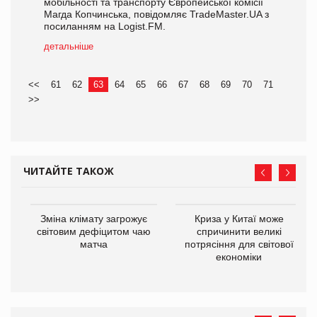
мобільності та транспорту Європейської комісії
Магда Копчинська, повідомляє TradeMaster.UA з
посиланням на Logist.FM.
детальніше
<<
61
62
63
64
65
66
67
68
69
70
71
>>
ЧИТАЙТЕ ТАКОЖ
Зміна клімату загрожує
Криза у Китаї може
ne
світовим дефіцитом чаю
спричинити великі
матча
потрясіння для світової
економіки