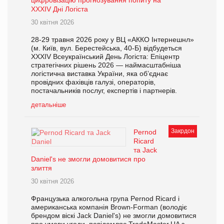
XXXІV Дні Логіста
30 квітня 2026
28-29 травня 2026 року у ВЦ «АККО Інтернешнл»
(м. Київ, вул. Берестейська, 40-Б) відбудеться
XXXІV Всеукраїнський День Логіста: Епіцентр
стратегічних рішень 2026 — наймасштабніша
логістична виставка України, яка об’єднає
провідних фахівців галузі, операторів,
постачальників послуг, експертів і партнерів.
детальніше
Закрдон
Pernod
Ricard
та Jack
Daniel's не змогли домовитися про
злиття
30 квітня 2026
Французька алкогольна група Pernod Ricard і
американська компанія Brown-Forman (володіє
брендом віскі Jack Daniel's) не змогли домовитися
про умови угоди, повідомляє TradeMaster.UA з