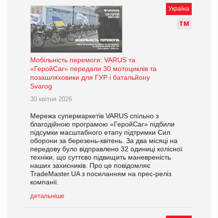
Україна
Т
М
Мобільність перемоги: VARUS та
«ГеройCar» передали 30 мотоциклів та
позашляховики для ГУР і батальйону
Svarog
30 квітня 2026
Мережа супермаркетів VARUS спільно з
благодійною програмою «ГеройCаr» підбили
підсумки масштабного етапу підтримки Сил
оборони за березень-квітень. За два місяці на
передову було відправлено 32 одиниці колісної
техніки, що суттєво підвищить маневреність
наших захисників. Про це повідомляє
TradeMaster.UA з посиланням на прес-реліз
компанії.
детальніше