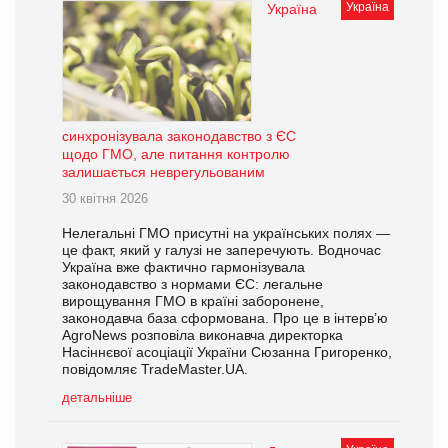
Україна
Україна
синхронізувала законодавство з ЄС
щодо ГМО, але питання контролю
залишається неврегульованим
30 квітня 2026
Нелегальні ГМО присутні на українських полях —
це факт, який у галузі не заперечують. Водночас
Україна вже фактично гармонізувала
законодавство з нормами ЄС: легальне
вирощування ГМО в країні заборонене,
законодавча база сформована. Про це в інтерв’ю
AgroNews розповіла виконавча директорка
Насіннєвої асоціації України Сюзанна Григоренко,
повідомляє TradeMaster.UA.
детальніше