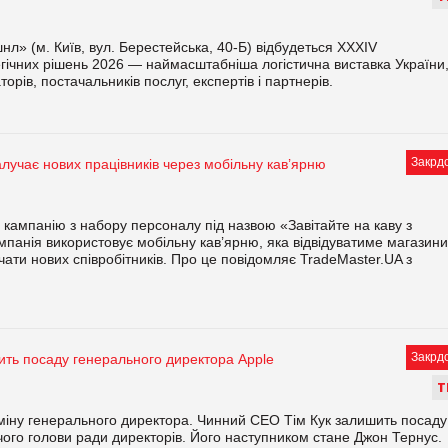
л» (м. Київ, вул. Берестейська, 40-Б) відбудеться XXXІV
егічних рішень 2026 — наймасштабніша логістична виставка України
торів, постачальників послуг, експертів і партнерів.
Закрд
залучає нових працівників через мобільну кав’ярню
 кампанію з набору персоналу під назвою «Завітайте на каву з
мпанія використовує мобільну кав’ярню, яка відвідуватиме магазини
лучати нових співробітників. Про це повідомляє TradeMaster.UA з
Закрд
ить посаду генерального директора Apple
Т
міну генерального директора. Чинний CEO Тім Кук залишить посаду
чого голови ради директорів. Його наступником стане Джон Тернус.