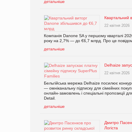
детальніше
Квартальний в
22 квітня 2026
Компанія Danone SA у першому кварталі 2026
року на 2,7% — до €6,7 млрд. Про це повідо
детальніше
Delhaize запу
22 квітня 2026
Бельгійська мережа Delhaize посилює конкур
— омніканальну підписку для сімейних покуп
онлайн-замовлень і спеціальні пропозиції дл
Detail.
детальніше
Дмитро Пасенк
Логіста