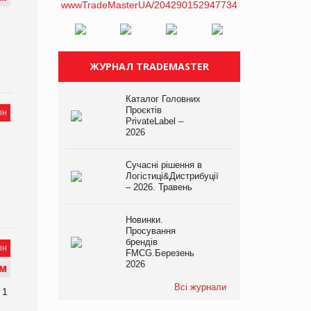
,
ЖУРНАЛ TRADEMASTER
Каталог Головних
Проєктів
он
PrivateLabel –
2026
Сучасні рішення в
Логістиці&Дистрибуції
– 2026. Травень
Новинки.
Просування
брендів
он
FMCG.Березень
2026
М
Всі журнали
 1