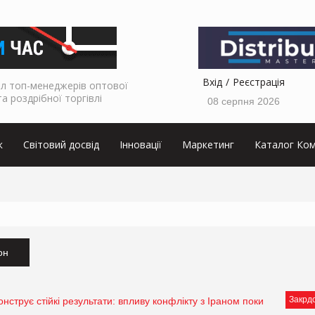
Вхід
Реєстрація
л топ-менеджерів оптової
та роздрібної торгівлі
08 серпня 2026
к
Світовий досвід
Інновації
Маркетинг
Каталог Ком
он
Закрд
нструє стійкі результати: впливу конфлікту з Іраном поки