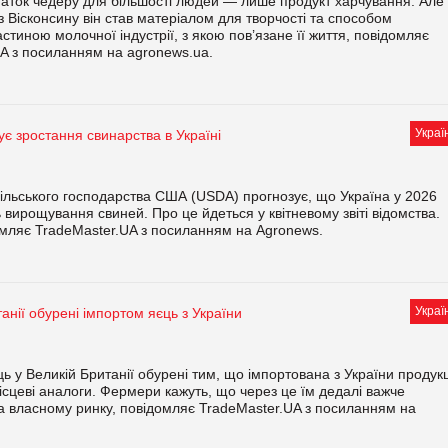
аток чедеру для більшості людей — лише продукт харчування. Але
із Вісконсину він став матеріалом для творчості та способом
стиною молочної індустрії, з якою пов’язане її життя, повідомляє
A з посиланням на agronews.ua.
Украї
є зростання свинарства в Україні
сільського господарства США (USDA) прогнозує, що Україна у 2026
ь вирощування свиней. Про це йдеться у квітневому звіті відомства.
мляє TradeMaster.UA з посиланням на Agronews.
Украї
нії обурені імпортом яєць з України
ь у Великій Британії обурені тим, що імпортована з України продук
сцеві аналоги. Фермери кажуть, що через це їм дедалі важче
а власному ринку, повідомляє TradeMaster.UA з посиланням на