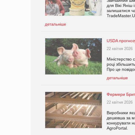
Звичайний шм
для Вікі Яніш 
залишатися ча
TradeMaster.U
детальніше
USDA прогнозу
22 квітня 2026
Міністерство 
році збільшит
Про це повідо
детальніше
Фермери Брита
22 квітня 2026
Виробники яєц
дешевша за мі
конкурувати н
AgroPortal.