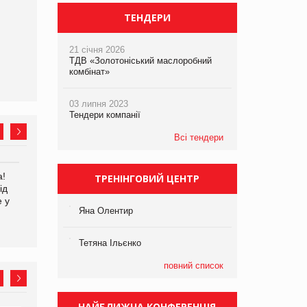
ТЕНДЕРИ
21 січня 2026
ТДВ «Золотоніський маслоробний
комбінат»
03 липня 2023
Тендери компанії
Всі тендери
а!
EVA.UA запустила
Kraft Heinz скоротила
ТРЕНІНГОВИЙ ЦЕНТР
ід
кампанію «Хто б знав» про
збиток у першому півріччі
е у
асортимент, якого покупці
Яна Олентир
не очікують побачити на
платформі
Тетяна Ільєнко
повний список
НАЙБЛИЖЧА КОНФЕРЕНЦІЯ