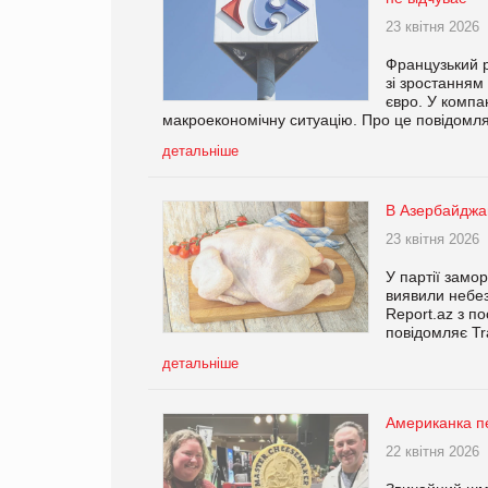
23 квітня 2026
Французький р
зі зростанням
євро. У компа
макроекономічну ситуацію. Про це повідомляє
детальніше
В Азербайджан
23 квітня 2026
У партії замо
виявили небез
Report.az з п
повідомляє Tr
детальніше
Американка пе
22 квітня 2026