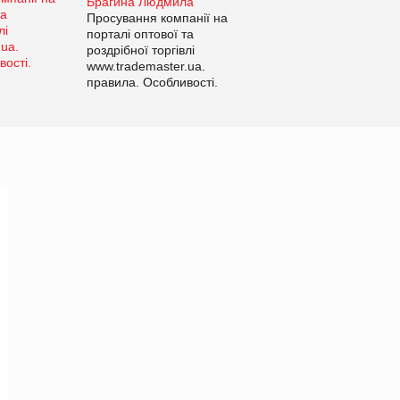
Брагина Людмила
Просування компанії на
порталі оптової та
роздрібної торгівлі
www.trademaster.ua.
правила. Особливості.