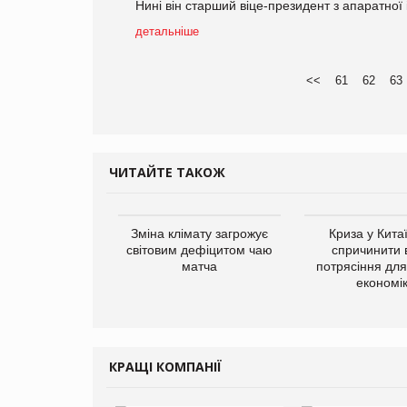
Нині він старший віце-президент з апаратної
детальніше
<<
61
62
63
ЧИТАЙТЕ ТАКОЖ
Зміна клімату загрожує
Криза у Кита
світовим дефіцитом чаю
спричинити 
матча
потрясіння для 
економі
КРАЩІ КОМПАНІЇ