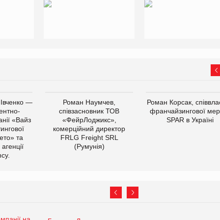
 Івченко —
Роман Наумчев,
Роман Корсак, співвла
ентно-
співзасновник ТОВ
франчайзингової мер
нії «Вайз
«ФейрЛоджикс»,
SPAR в Україні
тингової
комерційний директор
ето» та
FRLG Freight SRL
 агенції
(Румунія)
cy.