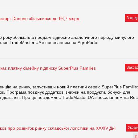
Закрд
иторг Danone збільшився до €6,7 млрд
 року збільшила продажі відносно аналогічного періоду минулого
мляє TradeMaster.UA з посиланням на AgroPortal.
Закрд
скає платну сімейну підписку SuperPlus Families
енцію на ринку, запустивши новий платний сервіс SuperPlus Familie
ок. Програма поєднує додаткові знижки на продукти, бонуси для
я дозвілля. Про це повідомляє TradeMaster.UA з посиланням на Reta
Украї
ов про розвиток ринку складської логістики на XXXІV Дні
Т