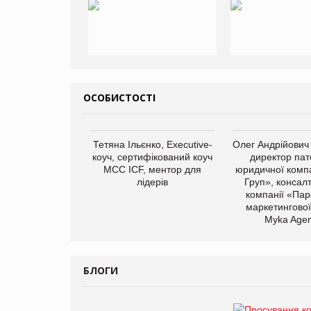
ОСОБИСТОСТІ
Тетяна Ільєнко, Executive-
Олег Андрійович
коуч, сертифікований коуч
директор пат
МСС ICF, ментор для
юридичної компа
лідерів
Груп», консал
компанії «Пар
маркетингової
Myka Agen
БЛОГИ