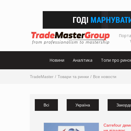
Порта
Новини
Аналітика
Топи про рино
TradeMaster
Товари та ринки
Все новости
Всі
Україна
Закорд
Carrefour демо
не відчуває