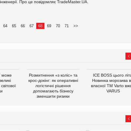
 інженерії. Про це повідомляє TradeMaster.UA.
64
65
66
67
68
69
70
71
>>
ї може
Розмитнення «з коліс» та
ICE BOSS цього літ
великі
крос-докінг: як оперативні
Новинка морозива в
світової
логістичні рішення
власної ТМ Varto вж
ки
допомагають бізнесу
VARUS
зменшити ризики