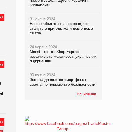
презентувала надлегкі керамічні
бронеплити
он
31 липня 2024
Напівфабрикати та консерви, які
стануть в пригоді, коли довго нема
світла
24 червня 2024
Meest Пошта і Shop-Express
розширюють можливості українських
підприємців
он
30 квітня 2024
Защита данных на смартфонах:
s
советы по повышению безопасности
il
Всі новини
на
М