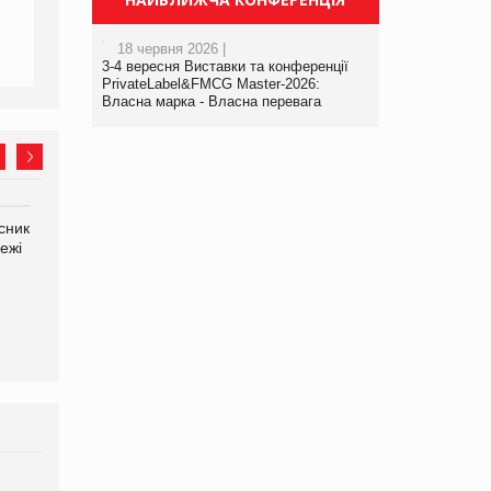
18 червня 2026 |
3-4 вересня Виставки та конференції
PrivateLabel&FMCG Master-2026:
Власна марка - Власна перевага
сник
Олексій Логачов-Михайлов
Яна Сараніна, директор
ежі
Файно маркет Директор
компанії «УкраМарин»
департаменту з
виробництва