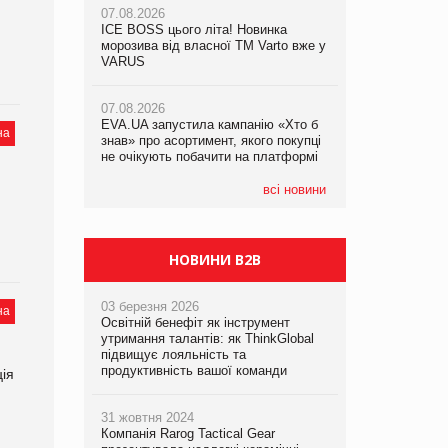
07.08.2026
07.08.2026
ICE BOSS цього літа! Новинка
ICE BOSS цього літа! Новинка
07.08.2026
морозива від власної ТМ Varto вже у
морозива від власної ТМ Varto вже у
Франція заборонила рекламні дзвінки
VARUS
VARUS
без згоди клієнтів
07.08.2026
07.08.2026
EVA.UA запустила кампанію «Хто б
EVA.UA запустила кампанію «Хто б
на
знав» про асортимент, якого покупці
знав» про асортимент, якого покупці
не очікують побачити на платформі
не очікують побачити на платформі
всі новини
НОВИНИ B2B
03 березня 2026
на
Освітній бенефіт як інструмент
утримання талантів: як ThinkGlobal
підвищує лояльність та
продуктивність вашої команди
ція
31 жовтня 2024
Компанія Rarog Tactical Gear