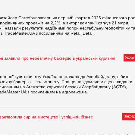
итейлер Carrefour завершив перший квартал 2026 фінансового рок
 порівнянних продажів на 2,2%, а виторг компанії сягнув 21 млрд
нії назвали результати надійними попри нестабільну геополітичну т
 TradeMaster.UA з посиланням на Retail Detail.
Украї
і заявили про небезпечну бактерію в українській курятині
роженої курятини, яку Україна постачала до Азербайджану, нібито
печну бактерію – сальмонелу. Про це повідомляє місцеве видання
осиланням на Агентство харчової безпеки Азербайджану (AQTA),
adeMaster.UA з посиланням на agronews.ua.
Закрд
ретворила сир на мистецтво і успішний бізнес