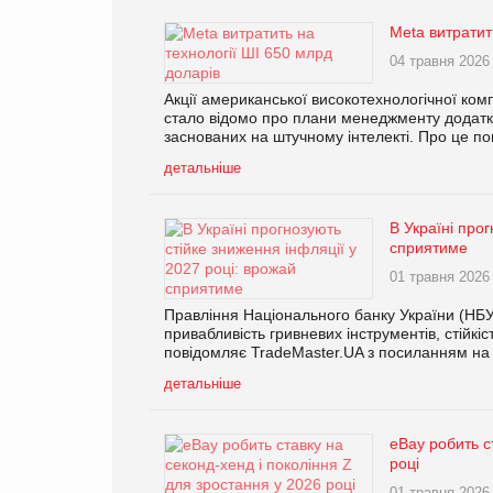
Meta витратит
04 травня 2026
Акції американської високотехнологічної комп
стало відомо про плани менеджменту додатк
заснованих на штучному інтелекті. Про це п
детальніше
В Україні про
сприятиме
01 травня 2026
Правління Національного банку України (НБУ)
привабливість гривневих інструментів, стійкі
повідомляє TradeMaster.UA з посиланням на A
детальніше
eBay робить с
році
01 травня 2026