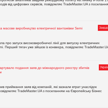
одів від цифрових сервісів, повідомляє TradeMaster.UA з посиланн
Закрд
ла масове виробництво електричної вантажівки Semi
ила про запуск високовиробничої лінії для випуску електричних
mi. Перший тягач уже зійшов із конвеєра, повідомляє TradeMaster.U
Украї
тартувало подання заяв до міжнародного реєстру збитків
ни
рив приймання заяв від компаній, які зазнали втрат унаслідок
 повідомляє TradeMaster.UA з посиланням на Європейську Бізнес