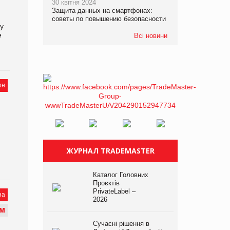
30 квітня 2024
Защита данных на смартфонах:
советы по повышению безопасности
зу
е
Всі новини
он
ЖУРНАЛ TRADEMASTER
Каталог Головних
Проєктів
PrivateLabel –
на
2026
М
Сучасні рішення в