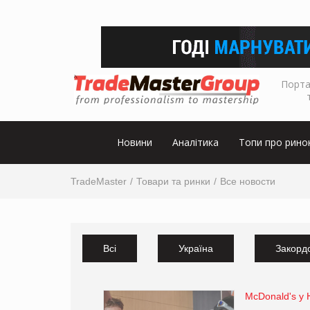
Порта
Новини
Аналітика
Топи про рино
TradeMaster
Товари та ринки
Все новости
Всі
Україна
Закорд
McDonald's у 