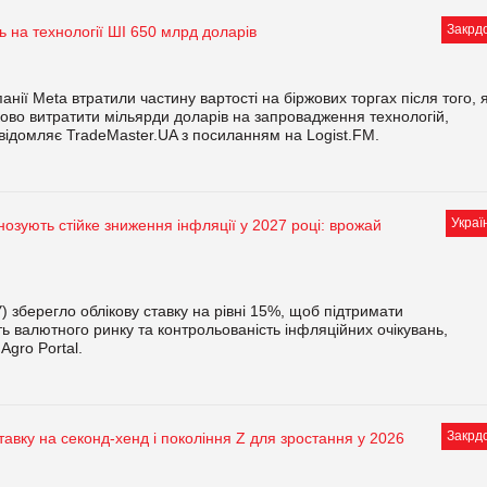
Закрд
ь на технології ШІ 650 млрд доларів
анії Meta втратили частину вартості на біржових торгах після того, 
ово витратити мільярди доларів на запровадження технологій,
овідомляє TradeMaster.UA з посиланням на Logist.FM.
Украї
гнозують стійке зниження інфляції у 2027 році: врожай
 зберегло облікову ставку на рівні 15%, щоб підтримати
сть валютного ринку та контрольованість інфляційних очікувань,
gro Portal.
Закрд
тавку на секонд-хенд і покоління Z для зростання у 2026