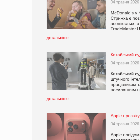
04 травня 2026
McDonald's у 
Стрижка є поє
асоціюється з
TradeMaster.U
детальніше
Китайський су
04 травня 2026
Китайський су
штучного інте
працівником т
посиланням н
детальніше
Apple прозвіт
04 травня 2026
Apple повідоми
перевершили п