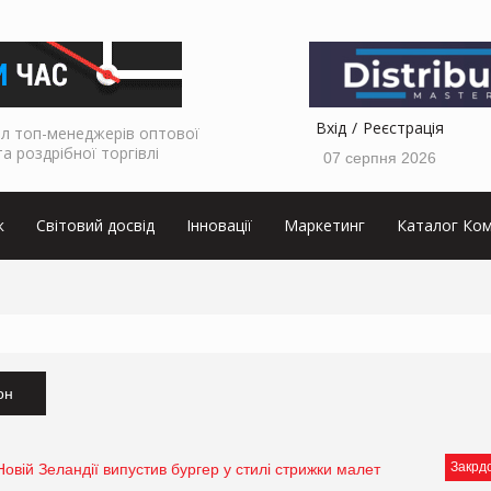
Вхід
Реєстрація
л топ-менеджерів оптової
та роздрібної торгівлі
07 серпня 2026
к
Світовий досвід
Інновації
Маркетинг
Каталог Ком
он
Закрд
Новій Зеландії випустив бургер у стилі стрижки малет