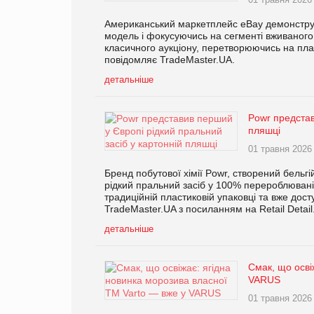
Американський маркетплейс eBay демонструє
модель і фокусуючись на сегменті вживаного 
класичного аукціону, перетворюючись на плат
повідомляє TradeMaster.UA.
детальніше
Powr представ
пляшці
01 травня 2026
Бренд побутової хімії Powr, створений бельг
рідкий пральний засіб у 100% перероблювані
традиційній пластиковій упаковці та вже дос
TradeMaster.UA з посиланням на Retail Detail
детальніше
Смак, що осві
VARUS
01 травня 2026