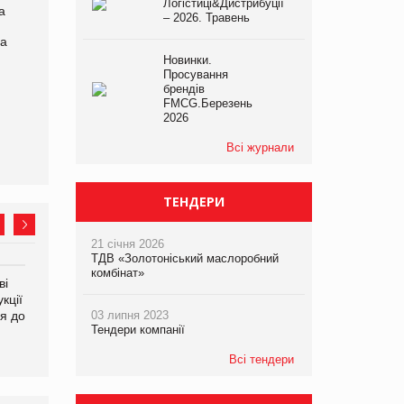
Логістиці&Дистрибуції
а
– 2026. Травень
на
Новинки.
Просування
брендів
FMCG.Березень
2026
Всі журнали
ТЕНДЕРИ
21 січня 2026
ТДВ «Золотоніський маслоробний
комбінат»
ві
Аргентина повертається з
ФАО прогнозує зростання
кції
продуктами птахівництва
світових цін на
я до
на європейський ринок
продовольство
03 липня 2023
Тендери компанії
Всі тендери