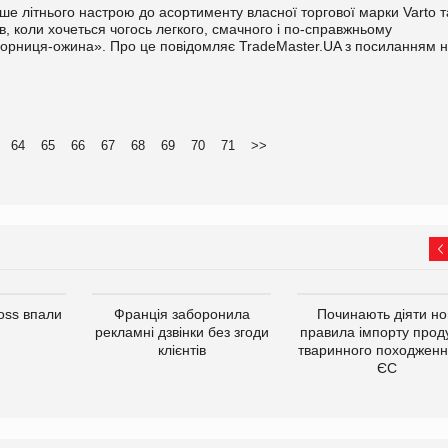
 літнього настрою до асортименту власної торгової марки Varto т
в, коли хочеться чогось легкого, смачного і по-справжньому
орниця-ожина». Про це повідомляє TradeMaster.UA з посиланням 
64
65
66
67
68
69
70
71
>>
oss впали
Франція заборонила
Починають діяти но
рекламні дзвінки без згоди
правила імпорту проду
клієнтів
тваринного походженн
ЄС