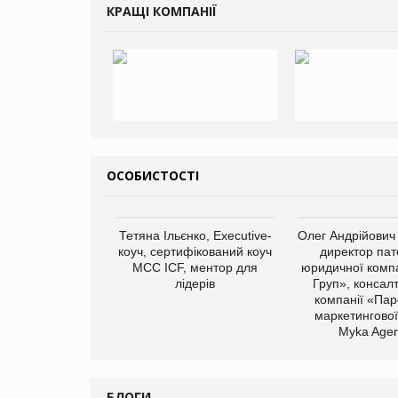
КРАЩІ КОМПАНІЇ
ОСОБИСТОСТІ
Тетяна Ільєнко, Executive-
Олег Андрійович
коуч, сертифікований коуч
директор пат
МСС ICF, ментор для
юридичної компа
лідерів
Груп», консал
компанії «Пар
маркетингової
Myka Agen
БЛОГИ