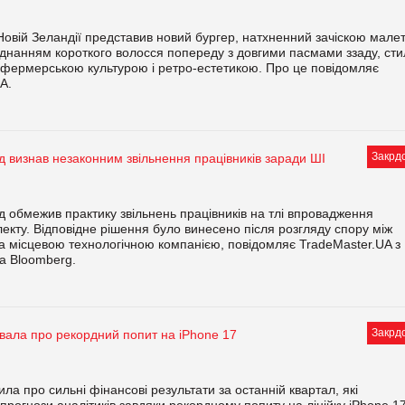
Новій Зеландії представив новий бургер, натхненний зачіскою малет
днанням короткого волосся попереду з довгими пасмами ззаду, сти
 фермерською культурою і ретро-естетикою. Про це повідомляє
A.
Закрд
д визнав незаконним звільнення працівників заради ШІ
д обмежив практику звільнень працівників на тлі впровадження
лекту. Відповідне рішення було винесено після розгляду спору між
а місцевою технологічною компанією, повідомляє TradeMaster.UA з
а Bloomberg.
Закрд
увала про рекордний попит на iPhone 17
ла про сильні фінансові результати за останній квартал, які
рогнози аналітиків завдяки рекордному попиту на лінійку iPhone 17