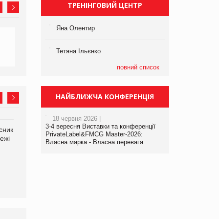
ТРЕНІНГОВИЙ ЦЕНТР
Яна Олентир
Тетяна Ільєнко
повний список
НАЙБЛИЖЧА КОНФЕРЕНЦІЯ
18 червня 2026 |
3-4 вересня Виставки та конференції
сник
Олексій Логачов-Михайлов
Яна Сараніна, директор
PrivateLabel&FMCG Master-2026:
ежі
Файно маркет Директор
компанії «УкраМарин»
Власна марка - Власна перевага
департаменту з
виробництва