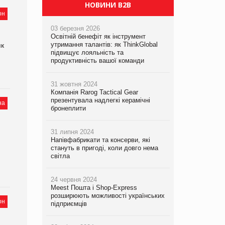
НОВИНИ B2B
он
03 березня 2026
Освітній бенефіт як інструмент
утримання талантів: як ThinkGlobal
як
підвищує лояльність та
продуктивність вашої команди
31 жовтня 2024
Компанія Rarog Tactical Gear
презентувала надлегкі керамічні
на
бронеплити
31 липня 2024
Напівфабрикати та консерви, які
стануть в пригоді, коли довго нема
світла
24 червня 2024
Meest Пошта і Shop-Express
розширюють можливості українських
он
підприємців