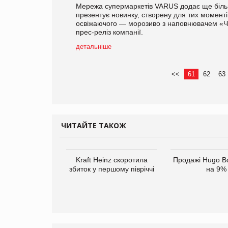
Мережа супермаркетів VARUS додає ще більше
презентує новинку, створену для тих моменті
освіжаючого — морозиво з наповнювачем «Ч
прес-реліз компанії.
детальніше
<<
61
62
63
ЧИТАЙТЕ ТАКОЖ
верне клієнтам
Kraft Heinz скоротила
Продажі Hugo B
ларів за раніше
збиток у першому півріччі
на 9%
чені мита