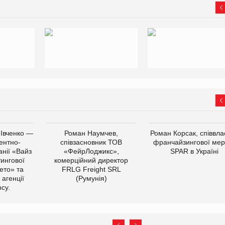
 Івченко —
Роман Наумчев,
Роман Корсак, співвла
ентно-
співзасновник ТОВ
франчайзингової мер
нії «Вайз
«ФейрЛоджикс»,
SPAR в Україні
тингової
комерційний директор
ето» та
FRLG Freight SRL
 агенції
(Румунія)
cy.