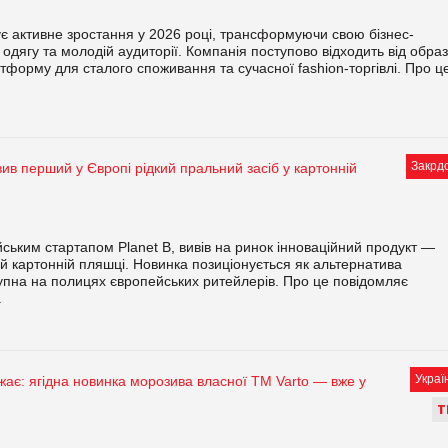
 активне зростання у 2026 році, трансформуючи свою бізнес-
одягу та молодій аудиторії. Компанія поступово відходить від обра
форму для сталого споживання та сучасної fashion-торгівлі. Про ц
Закрд
ив перший у Європі рідкий пральний засіб у картонній
ійським стартапом Planet B, вивів на ринок інноваційний продукт —
й картонній пляшці. Новинка позиціонується як альтернатива
тупна на полицях європейських ритейлерів. Про це повідомляє
.
Украї
жає: ягідна новинка морозива власної ТМ Varto — вже у
Т