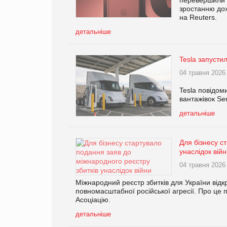
зростанню дох
на Reuters.
детальніше
Tesla запусти
04 травня 2026
Tesla повідом
вантажівок Se
детальніше
Для бізнесу с
унаслідок вій
04 травня 2026
Міжнародний реєстр збитків для України відк
повномасштабної російської агресії. Про це
Асоціацію.
детальніше