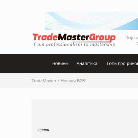
Порта
Новини
Аналітика
Топи про рино
TradeMaster
Новини B2B
серпня