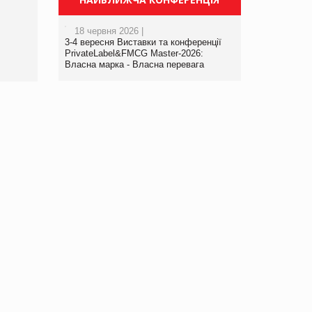
порталі оптової та
роздрібної торгівлі
18 червня 2026 |
www.trademaster.ua.
3-4 вересня Виставки та конференції
правила. Особливості.
PrivateLabel&FMCG Master-2026:
Власна марка - Власна перевага