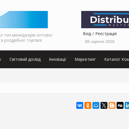
Вхід
Реєстрація
л топ-менеджерів оптової
та роздрібної торгівлі
08 серпня 2026
к
Світовий досвід
Інновації
Маркетинг
Каталог Ком