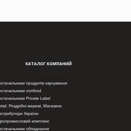
КАТАЛОГ КОМПАНИЙ
остачальники продуктів харчування
остачальники nonfood
стачальники Private Label
tail. Роздрібні мережі, Магазини
истрибутори України
гропромисловий комплекс
остачальники обладнання