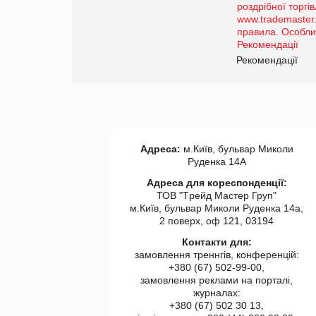
порталі оптової та
роздрібної торгівлі
www.trademaster.ua.
правила. Особливості.
ії
Рекомендації
Адреса:
м.Київ, бульвар Миколи
Руденка 14А
Адреса для кореспонденції:
ТОВ "Tрейд Мастер Груп"
м.Київ, бульвар Миколи Руденка 14а,
2 поверх, оф 121, 03194
Контакти для:
замовлення треннгів, конференцій:
+380 (67) 502-99-00,
замовлення реклами на порталі,
журналах:
+380 (67) 502 30 13,