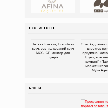
ОСОБИСТОСТІ
арас Ігорович,
Тетяна Ільєнко, Executive-
Олег Андрійович
иробництва ТОВ
коуч, сертифікований коуч
директор пат
Герчак"
МСС ICF, ментор для
юридичної компа
лідерів
Груп», консал
компанії «Пар
маркетингової
Myka Agen
БЛОГИ
Брагина Людмила
Просування компанії на