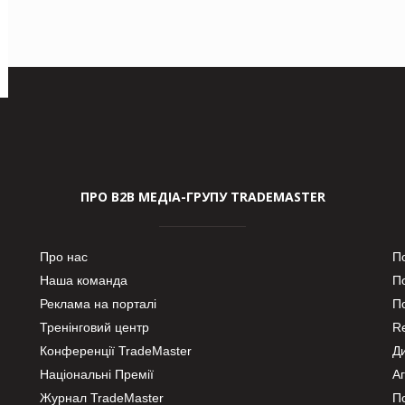
ПРО В2В МЕДІА-ГРУПУ TRADEMASTER
Про нас
П
Наша команда
П
Реклама на порталі
По
Тренінговий центр
Re
Конференції TradeMaster
Д
Національні Премії
А
Журнал TradeMaster
П