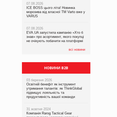
07.08.2026
ICE BOSS цього літа! Новинка
06.08.2026
07.08.2026
морозива від власної ТМ Varto вже у
Смачна новинка для хвостатих: у
Франція заборонила рекламні дзвінки
VARUS
VARUS з’явилися паучі Varto Paw
без згоди клієнтів
expert від власної ТМ Varto!
07.08.2026
EVA.UA запустила кампанію «Хто б
05.08.2026
знав» про асортимент, якого покупці
Мережа супермаркетів VARUS купує
не очікують побачити на платформі
мережу магазинів формату
convenience store КОЛО: об’єднана
компанія налічуватиме 374 магазини
всі новини
НОВИНИ B2B
03 березня 2026
Освітній бенефіт як інструмент
утримання талантів: як ThinkGlobal
підвищує лояльність та
продуктивність вашої команди
31 жовтня 2024
Компанія Rarog Tactical Gear