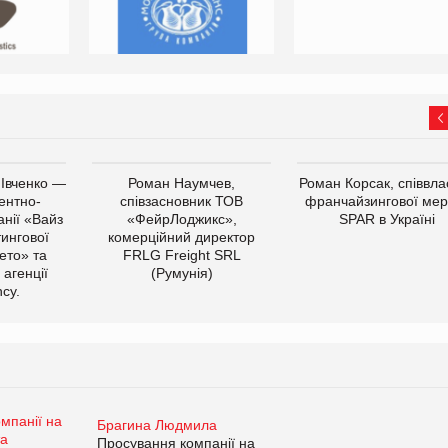
 Івченко —
Роман Наумчев,
Роман Корсак, співвла
ентно-
співзасновник ТОВ
франчайзингової мер
нії «Вайз
«ФейрЛоджикс»,
SPAR в Україні
тингової
комерційний директор
ето» та
FRLG Freight SRL
 агенції
(Румунія)
cy.
Брагина Людмила
Просування компанії на