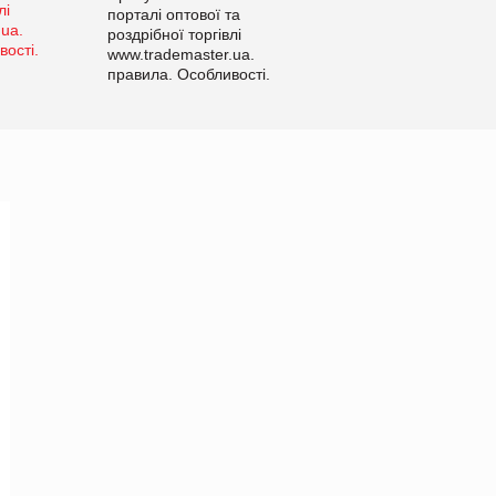
порталі оптової та
роздрібної торгівлі
www.trademaster.ua.
правила. Особливості.
Рекомендації