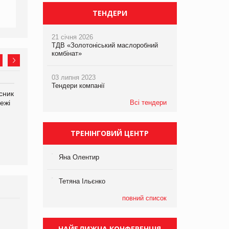
ТЕНДЕРИ
21 січня 2026
ТДВ «Золотоніський маслоробний
комбінат»
03 липня 2023
Тендери компанії
сник
Олексій Логачов-Михайлов
Яна Сараніна, директор
ежі
Файно маркет Директор
Всі тендери
компанії «УкраМарин»
департаменту з
виробництва
ТРЕНІНГОВИЙ ЦЕНТР
Яна Олентир
Тетяна Ільєнко
повний список
Брагина Людмила
Просування компанії на
НАЙБЛИЖЧА КОНФЕРЕНЦІЯ