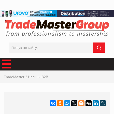
TradeMaster
Новини B2B