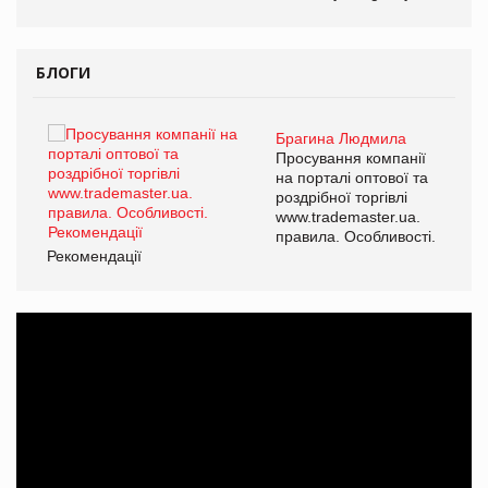
БЛОГИ
Брагина Людмила
ї
Просування компанії
а
на порталі оптової та
роздрібної торгівлі
www.trademaster.ua.
і.
правила. Особливості.
Рекомендації
Ре