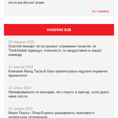
після російської атаки
після російської атаки
05.08.2026
Сергій Лісунов про заморожені хлібобулочні вироби на
всі новини
PrivateLabel&FMCG Master 2026
НОВИНИ B2B
03 березня 2026
Освітній бенефіт як інструмент утримання талантів: як
ThinkGlobal підвищує лояльність та продуктивність вашої
команди
31 жовтня 2024
Компанія Rarog Tactical Gear презентувала надлегкі керамічні
бронеплити
31 липня 2024
Напівфабрикати та консерви, які стануть в пригоді, коли довго
нема світла
24 червня 2024
Meest Пошта і Shop-Express розширюють можливості
українських підприємців