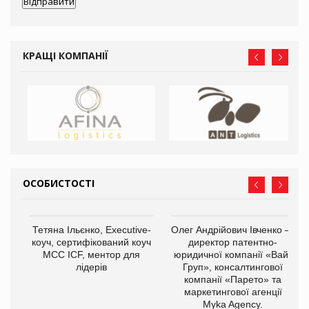
КРАЩІ КОМПАНІЇ
ОСОБИСТОСТІ
,
Тетяна Ільєнко, Executive-
Олег Андрійович Івченко —
ОВ
коуч, сертифікований коуч
директор патентно-
МСС ICF, ментор для
юридичної компанії «Вайз
лідерів
Груп», консалтингової
компанії «Парето» та
маркетингової агенції
Myka Agency.