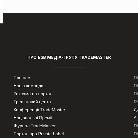
ПРО В2В МЕДІА-ГРУПУ TRADEMASTER
Про нас
П
Наша команда
П
Реклама на порталі
По
Тренінговий центр
Re
Конференції TradeMaster
Д
Національні Премії
А
Журнал TradeMaster
П
Портал про Private Label
П