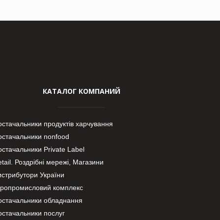
КАТАЛОГ КОМПАНИЙ
остачальники продуктів харчування
остачальники nonfood
стачальники Private Label
tail. Роздрібні мережі, Магазини
истрибутори України
гропромисловий комплекс
остачальники обладнання
остачальники послуг