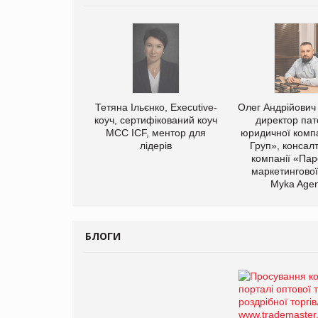
Тетяна Ільєнко, Executive-
Олег Андрійович
коуч, сертифікований коуч
директор пат
МСС ICF, ментор для
юридичної компа
лідерів
Груп», консал
компанії «Пар
маркетингової
Myka Agen
БЛОГИ