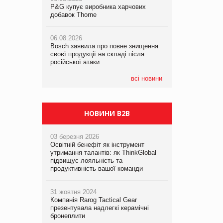
P&G купує виробника харчових
P&G купує виробника харчових
добавок Thorne
добавок Thorne
05.08.2026
Смачне поповнення дитячого меню:
06.08.2026
06.08.2026
у VARUS з’явилися новинки від ТМ
Bosch заявила про повне знищення
Bosch заявила про повне знищення
ТОКЕРИ
своєї продукції на складі після
своєї продукції на складі після
російської атаки
російської атаки
05.08.2026
Сергій Лісунов про заморожені
всі новини
хлібобулочні вироби на
PrivateLabel&FMCG Master 2026
НОВИНИ B2B
03 березня 2026
Освітній бенефіт як інструмент
утримання талантів: як ThinkGlobal
підвищує лояльність та
продуктивність вашої команди
31 жовтня 2024
Компанія Rarog Tactical Gear
презентувала надлегкі керамічні
бронеплити