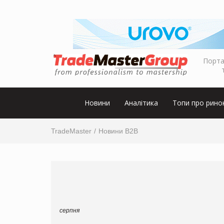
Порта
Новини
Аналітика
Топи про рино
TradeMaster
Новини B2B
серпня