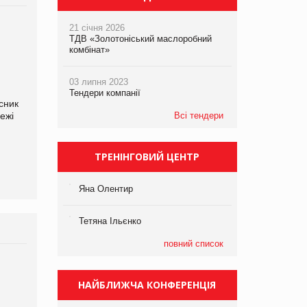
21 січня 2026
ТДВ «Золотоніський маслоробний
комбінат»
03 липня 2023
Тендери компанії
сник
Олексій Логачов-Михайлов
Яна Сараніна, директор
ежі
Файно маркет Директор
Всі тендери
компанії «УкраМарин»
департаменту з
виробництва
ТРЕНІНГОВИЙ ЦЕНТР
Яна Олентир
Тетяна Ільєнко
повний список
НАЙБЛИЖЧА КОНФЕРЕНЦІЯ