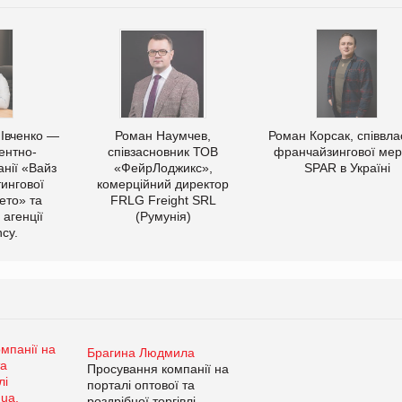
 Івченко —
Роман Наумчев,
Роман Корсак, співвла
ентно-
співзасновник ТОВ
франчайзингової мер
нії «Вайз
«ФейрЛоджикс»,
SPAR в Україні
тингової
комерційний директор
ето» та
FRLG Freight SRL
 агенції
(Румунія)
cy.
Брагина Людмила
Просування компанії на
порталі оптової та
роздрібної торгівлі