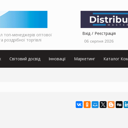
Вхід
Реєстрація
л топ-менеджерів оптової
та роздрібної торгівлі
06 серпня 2026
к
Світовий досвід
Інновації
Маркетинг
Каталог Ком