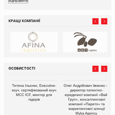
КРАЩІ КОМПАНІЇ
ОСОБИСТОСТІ
,
Тетяна Ільєнко, Executive-
Олег Андрійович Івченко —
ОВ
коуч, сертифікований коуч
директор патентно-
МСС ICF, ментор для
юридичної компанії «Вайз
лідерів
Груп», консалтингової
компанії «Парето» та
маркетингової агенції
Myka Agency.