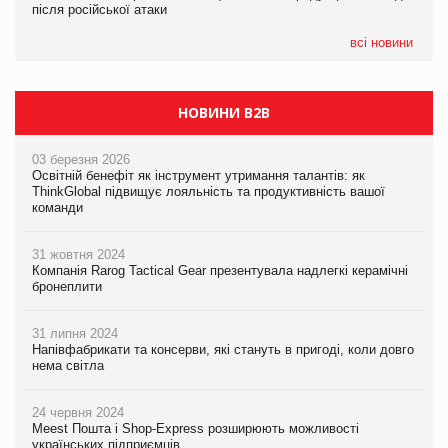
після російської атаки
після російської атаки
05.08.2026
Сергій Лісунов про заморожені хлібобулочні вироби на
всі новини
PrivateLabel&FMCG Master 2026
НОВИНИ B2B
03 березня 2026
Освітній бенефіт як інструмент утримання талантів: як
ThinkGlobal підвищує лояльність та продуктивність вашої
команди
31 жовтня 2024
Компанія Rarog Tactical Gear презентувала надлегкі керамічні
бронеплити
31 липня 2024
Напівфабрикати та консерви, які стануть в пригоді, коли довго
нема світла
24 червня 2024
Meest Пошта і Shop-Express розширюють можливості
українських підприємців