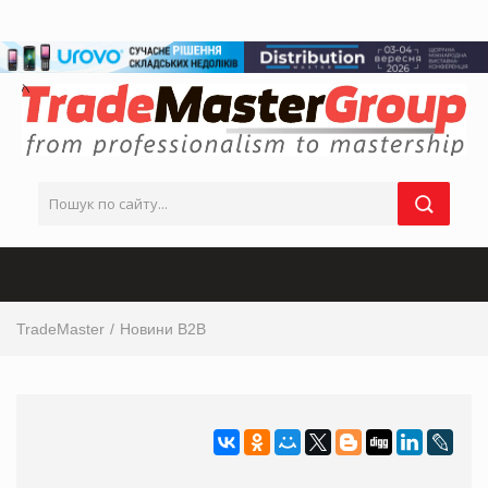
TradeMaster
Новини B2B