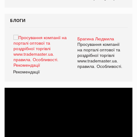
БЛОГИ
Брагина Людмила
ї
Просування компанії
а
на порталі оптової та
роздрібної торгівлі
www.trademaster.ua.
і.
правила. Особливості.
Рекомендації
Ре