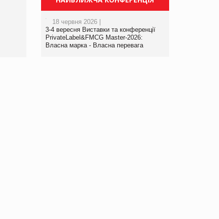
порталі оптової та
роздрібної торгівлі
18 червня 2026 |
www.trademaster.ua.
3-4 вересня Виставки та конференції
правила. Особливості.
PrivateLabel&FMCG Master-2026:
Власна марка - Власна перевага