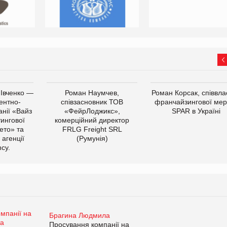
 Івченко —
Роман Наумчев,
Роман Корсак, співвла
ентно-
співзасновник ТОВ
франчайзингової мер
нії «Вайз
«ФейрЛоджикс»,
SPAR в Україні
тингової
комерційний директор
ето» та
FRLG Freight SRL
 агенції
(Румунія)
cy.
Брагина Людмила
Просування компанії на