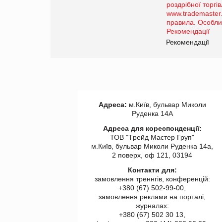
порталі оптової та
роздрібної торгівлі
www.trademaster.ua.
правила. Особливості.
ії
Рекомендації
Адреса:
м.Київ, бульвар Миколи
Руденка 14А
Адреса для кореспонденції:
ТОВ "Tрейд Мастер Груп"
м.Київ, бульвар Миколи Руденка 14а,
2 поверх, оф 121, 03194
Контакти для:
замовлення треннгів, конференцій:
+380 (67) 502-99-00,
замовлення реклами на порталі,
журналах:
+380 (67) 502 30 13,