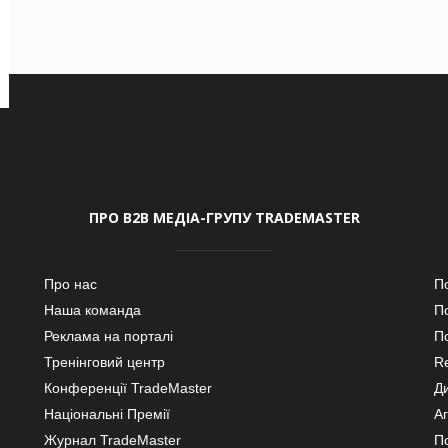
ПРО В2В МЕДІА-ГРУПУ TRADEMASTER
Про нас
П
Наша команда
П
Реклама на порталі
По
Тренінговий центр
Re
Конференції TradeMaster
Д
Національні Премії
А
Журнал TradeMaster
П