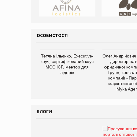
ОСОБИСТОСТІ
арас Ігорович,
Тетяна Ільєнко, Executive-
Олег Андрійович
иробництва ТОВ
коуч, сертифікований коуч
директор пат
Герчак"
МСС ICF, ментор для
юридичної компа
лідерів
Груп», консал
компанії «Пар
маркетингової
Myka Agen
БЛОГИ
Брагина Людмила
Просування компанії на