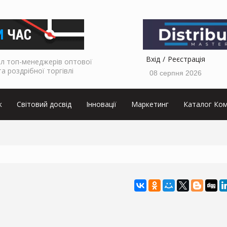
Вхід
Реєстрація
л топ-менеджерів оптової
та роздрібної торгівлі
08 серпня 2026
к
Світовий досвід
Інновації
Маркетинг
Каталог Ком