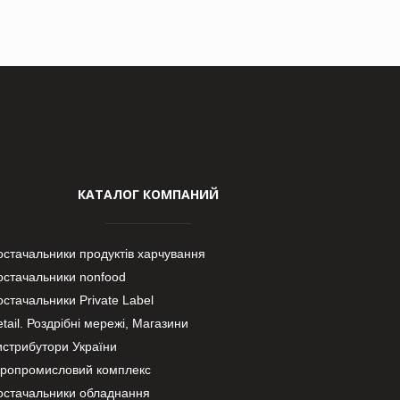
КАТАЛОГ КОМПАНИЙ
остачальники продуктів харчування
остачальники nonfood
стачальники Private Label
tail. Роздрібні мережі, Магазини
истрибутори України
гропромисловий комплекс
остачальники обладнання