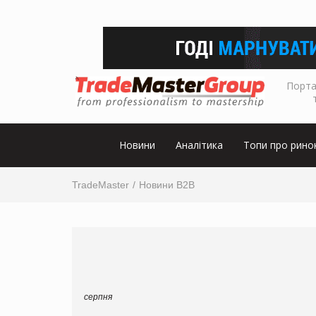
Порта
Новини
Аналітика
Топи про рино
TradeMaster
Новини B2B
серпня