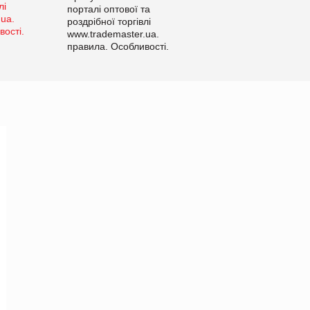
порталі оптової та
роздрібної торгівлі
www.trademaster.ua.
правила. Особливості.
Рекомендації