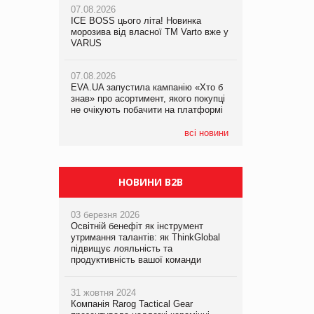
07.08.2026
ICE BOSS цього літа! Новинка
06.08.2026
07.08.2026
морозива від власної ТМ Varto вже у
Смачна новинка для хвостатих: у
Франція заборонила рекламні дзвінки
VARUS
VARUS з’явилися паучі Varto Paw
без згоди клієнтів
expert від власної ТМ Varto!
07.08.2026
EVA.UA запустила кампанію «Хто б
05.08.2026
знав» про асортимент, якого покупці
Мережа супермаркетів VARUS купує
не очікують побачити на платформі
мережу магазинів формату
convenience store КОЛО: об’єднана
компанія налічуватиме 374 магазини
всі новини
НОВИНИ B2B
03 березня 2026
Освітній бенефіт як інструмент
утримання талантів: як ThinkGlobal
підвищує лояльність та
продуктивність вашої команди
31 жовтня 2024
Компанія Rarog Tactical Gear