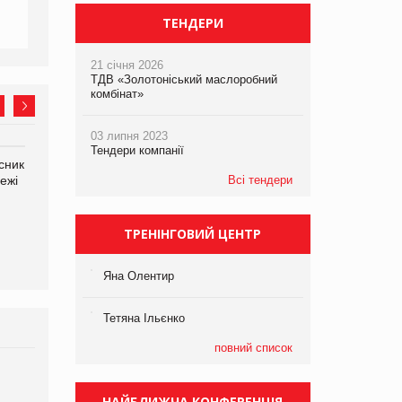
ТЕНДЕРИ
21 січня 2026
ТДВ «Золотоніський маслоробний
комбінат»
03 липня 2023
Тендери компанії
сник
Олексій Логачов-Михайлов
Яна Сараніна, директор
ежі
Файно маркет Директор
Всі тендери
компанії «УкраМарин»
департаменту з
виробництва
ТРЕНІНГОВИЙ ЦЕНТР
Яна Олентир
Тетяна Ільєнко
повний список
Брагина Людмила
Просування компанії на
НАЙБЛИЖЧА КОНФЕРЕНЦІЯ