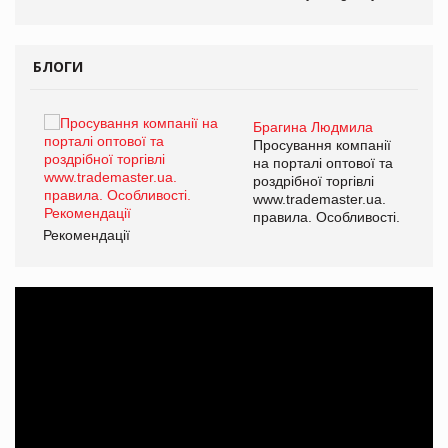
БЛОГИ
Брагина Людмила
ї
Просування компанії
а
на порталі оптової та
роздрібної торгівлі
www.trademaster.ua.
і.
правила. Особливості.
Рекомендації
Ре