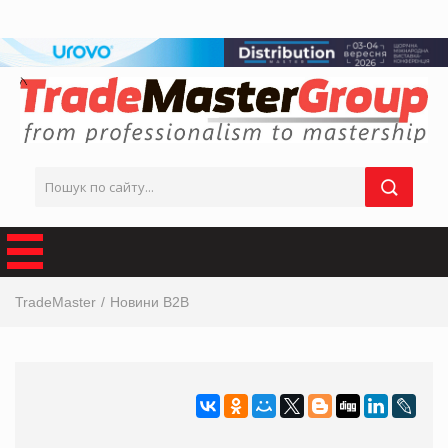
TradeMaster
Новини B2B