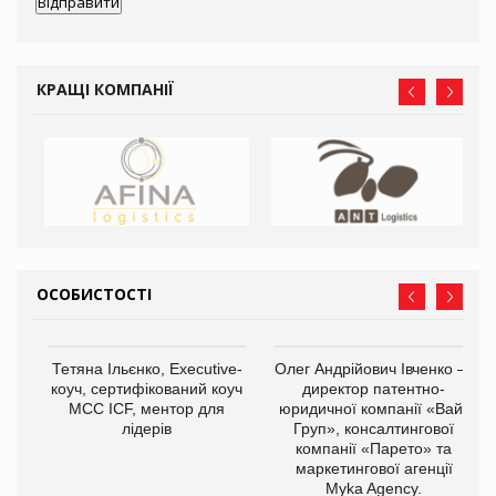
КРАЩІ КОМПАНІЇ
ОСОБИСТОСТІ
,
Тетяна Ільєнко, Executive-
Олег Андрійович Івченко —
ОВ
коуч, сертифікований коуч
директор патентно-
МСС ICF, ментор для
юридичної компанії «Вайз
лідерів
Груп», консалтингової
компанії «Парето» та
маркетингової агенції
Myka Agency.