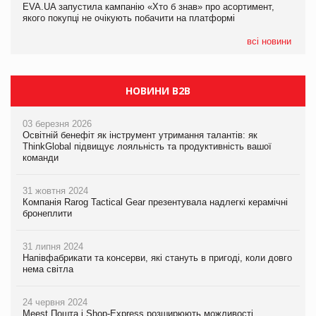
EVA.UA запустила кампанію «Хто б знав» про асортимент,
05.08.2026
якого покупці не очікують побачити на платформі
Мережа супермаркетів VARUS купує мережу магазинів
формату convenience store КОЛО: об’єднана компанія
налічуватиме 374 магазини
всі новини
НОВИНИ B2B
03 березня 2026
Освітній бенефіт як інструмент утримання талантів: як
ThinkGlobal підвищує лояльність та продуктивність вашої
команди
31 жовтня 2024
Компанія Rarog Tactical Gear презентувала надлегкі керамічні
бронеплити
31 липня 2024
Напівфабрикати та консерви, які стануть в пригоді, коли довго
нема світла
24 червня 2024
Meest Пошта і Shop-Express розширюють можливості