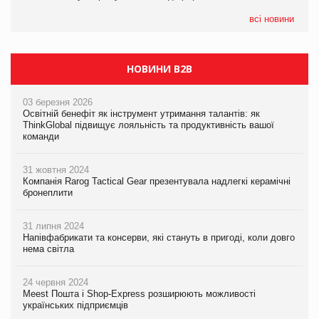
07.08.2026
EVA.UA запустила кампанію «Хто б знав» про асортимент,
всі новини
якого покупці не очікують побачити на платформі
НОВИНИ B2B
03 березня 2026
Освітній бенефіт як інструмент утримання талантів: як
ThinkGlobal підвищує лояльність та продуктивність вашої
команди
31 жовтня 2024
Компанія Rarog Tactical Gear презентувала надлегкі керамічні
бронеплити
31 липня 2024
Напівфабрикати та консерви, які стануть в пригоді, коли довго
нема світла
24 червня 2024
Meest Пошта і Shop-Express розширюють можливості
українських підприємців