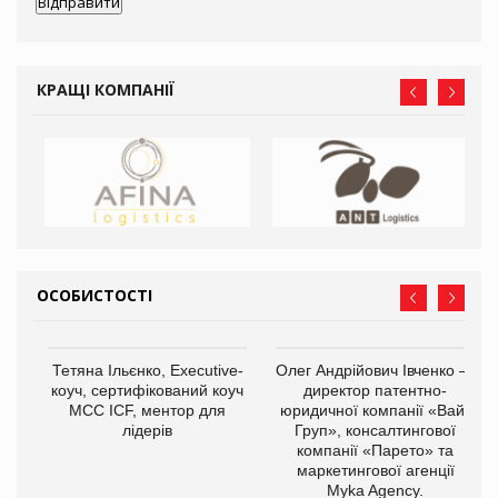
КРАЩІ КОМПАНІЇ
ОСОБИСТОСТІ
,
Тетяна Ільєнко, Executive-
Олег Андрійович Івченко —
ОВ
коуч, сертифікований коуч
директор патентно-
МСС ICF, ментор для
юридичної компанії «Вайз
лідерів
Груп», консалтингової
компанії «Парето» та
маркетингової агенції
Myka Agency.