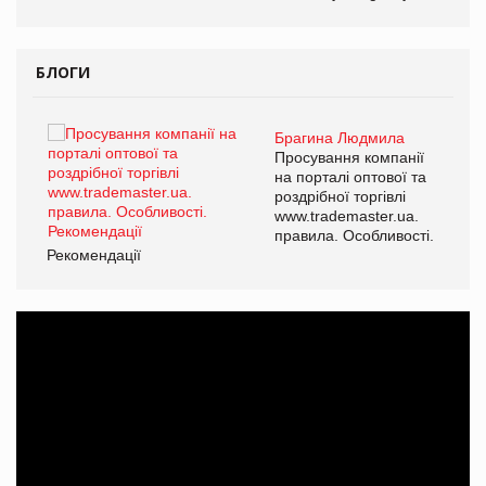
БЛОГИ
Брагина Людмила
ї
Просування компанії
а
на порталі оптової та
роздрібної торгівлі
www.trademaster.ua.
і.
правила. Особливості.
Рекомендації
Ре