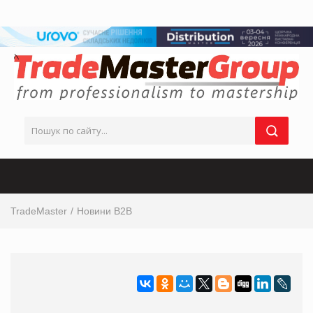
TradeMaster
Новини B2B