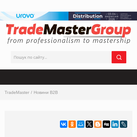
TradeMaster
Новини B2B