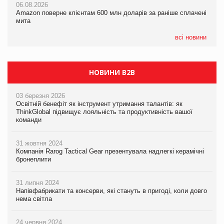
06.08.2026
05.08.2026
Amazon поверне клієнтам 600 млн доларів за раніше сплачені
05.08.2026
У Євросоюзі набули чинності нові правила щодо штучного
мита
Сергій Лісунов про заморожені хлібобулочні вироби на
інтелекту
PrivateLabel&FMCG Master 2026
всі новини
НОВИНИ B2B
03 березня 2026
Освітній бенефіт як інструмент утримання талантів: як
ThinkGlobal підвищує лояльність та продуктивність вашої
команди
31 жовтня 2024
Компанія Rarog Tactical Gear презентувала надлегкі керамічні
бронеплити
31 липня 2024
Напівфабрикати та консерви, які стануть в пригоді, коли довго
нема світла
24 червня 2024