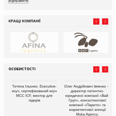
КРАЩІ КОМПАНІЇ
ОСОБИСТОСТІ
,
Тетяна Ільєнко, Executive-
Олег Андрійович Івченко —
ОВ
коуч, сертифікований коуч
директор патентно-
МСС ICF, ментор для
юридичної компанії «Вайз
лідерів
Груп», консалтингової
компанії «Парето» та
маркетингової агенції
Myka Agency.