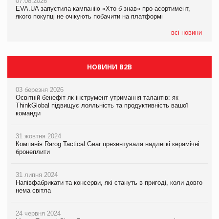
07.08.2026
EVA.UA запустила кампанію «Хто б знав» про асортимент,
05.08.2026
якого покупці не очікують побачити на платформі
Мережа супермаркетів VARUS купує мережу магазинів
формату convenience store КОЛО: об’єднана компанія
налічуватиме 374 магазини
всі новини
НОВИНИ B2B
03 березня 2026
Освітній бенефіт як інструмент утримання талантів: як
ThinkGlobal підвищує лояльність та продуктивність вашої
команди
31 жовтня 2024
Компанія Rarog Tactical Gear презентувала надлегкі керамічні
бронеплити
31 липня 2024
Напівфабрикати та консерви, які стануть в пригоді, коли довго
нема світла
24 червня 2024