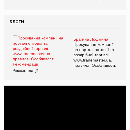
БЛОГИ
Брагина Людмила
Просування компанії
на порталі оптової та
роздрібної торгівлі
www.trademaster.ua.
правила. Особливості.
Рекомендації
Ре