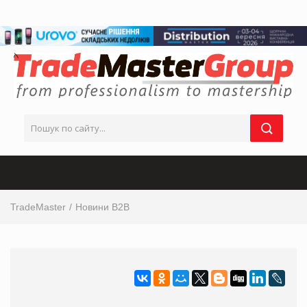
TradeMaster
Новини B2B