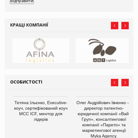
КРАЩІ КОМПАНІЇ
ОСОБИСТОСТІ
,
Тетяна Ільєнко, Executive-
Олег Андрійович Івченко —
ОВ
коуч, сертифікований коуч
директор патентно-
МСС ICF, ментор для
юридичної компанії «Вайз
лідерів
Груп», консалтингової
компанії «Парето» та
маркетингової агенції
Myka Agency.