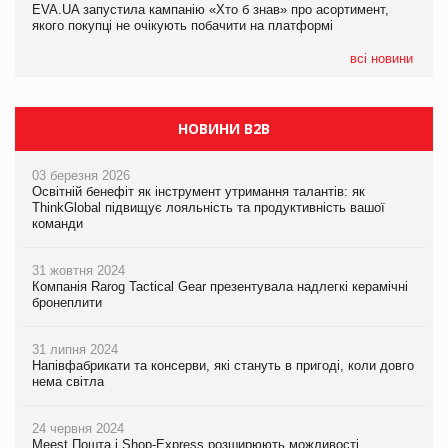
EVA.UA запустила кампанію «Хто б знав» про асортимент,
05.08.2026
якого покупці не очікують побачити на платформі
Мережа супермаркетів VARUS купує мережу магазинів
формату convenience store КОЛО: об’єднана компанія
налічуватиме 374 магазини
всі новини
НОВИНИ B2B
03 березня 2026
Освітній бенефіт як інструмент утримання талантів: як
ThinkGlobal підвищує лояльність та продуктивність вашої
команди
31 жовтня 2024
Компанія Rarog Tactical Gear презентувала надлегкі керамічні
бронеплити
31 липня 2024
Напівфабрикати та консерви, які стануть в пригоді, коли довго
нема світла
24 червня 2024
Meest Пошта і Shop-Express розширюють можливості