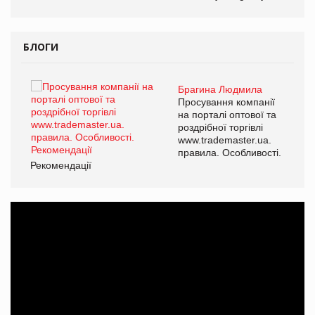
БЛОГИ
Брагина Людмила
ї
Просування компанії
а
на порталі оптової та
роздрібної торгівлі
www.trademaster.ua.
і.
правила. Особливості.
Рекомендації
Ре