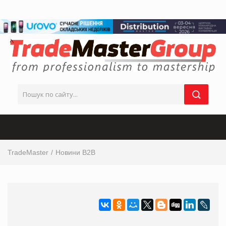
TradeMaster
Новини B2B