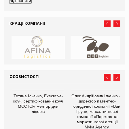
КРАЩІ КОМПАНІЇ
ОСОБИСТОСТІ
,
Тетяна Ільєнко, Executive-
Олег Андрійович Івченко —
ОВ
коуч, сертифікований коуч
директор патентно-
МСС ICF, ментор для
юридичної компанії «Вайз
лідерів
Груп», консалтингової
компанії «Парето» та
маркетингової агенції
Myka Agency.