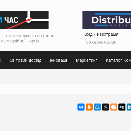
Вхід
Реєстрація
л топ-менеджерів оптової
та роздрібної торгівлі
08 серпня 2026
к
Світовий досвід
Інновації
Маркетинг
Каталог Ком