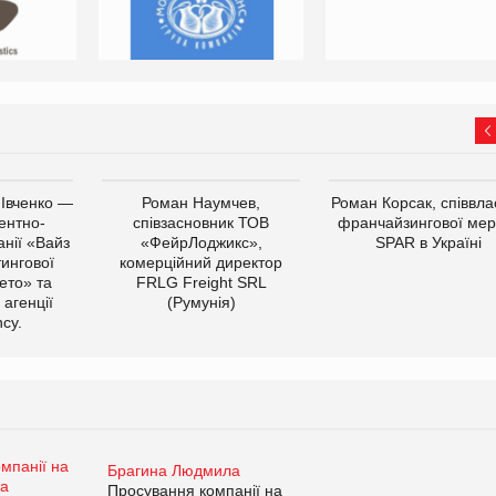
 Івченко —
Роман Наумчев,
Роман Корсак, співвла
ентно-
співзасновник ТОВ
франчайзингової мер
нії «Вайз
«ФейрЛоджикс»,
SPAR в Україні
тингової
комерційний директор
ето» та
FRLG Freight SRL
 агенції
(Румунія)
cy.
Брагина Людмила
Просування компанії на