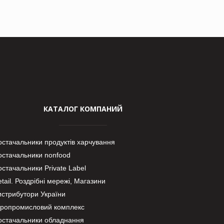
КАТАЛОГ КОМПАНИЙ
остачальники продуктів харчування
остачальники nonfood
стачальники Private Label
tail. Роздрібні мережі, Магазини
истрибутори України
гропромисловий комплекс
остачальники обладнання