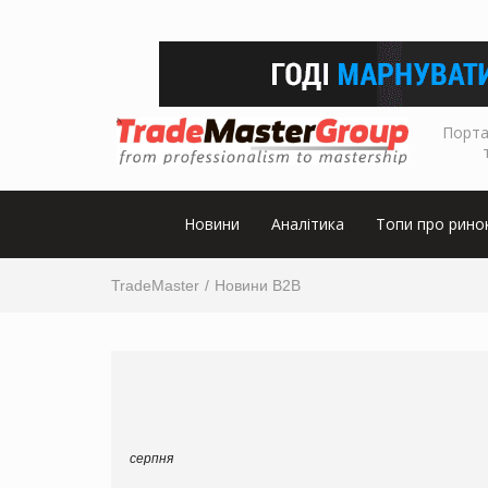
Порта
Новини
Аналітика
Топи про рино
TradeMaster
Новини B2B
серпня