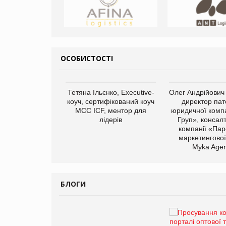
ОСОБИСТОСТІ
арас Ігорович,
Тетяна Ільєнко, Executive-
Олег Андрійович
иробництва ТОВ
коуч, сертифікований коуч
директор пат
Герчак"
МСС ICF, ментор для
юридичної компа
лідерів
Груп», консал
компанії «Пар
маркетингової
Myka Agen
БЛОГИ
Брагина Людмила
Просування компанії на