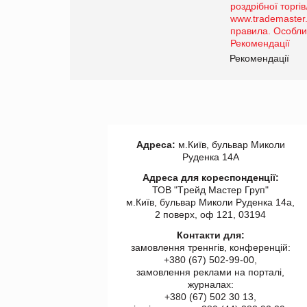
порталі оптової та
роздрібної торгівлі
www.trademaster.ua.
правила. Особливості.
ії
Рекомендації
Адреса:
м.Київ, бульвар Миколи
Руденка 14А
Адреса для кореспонденції:
ТОВ "Tрейд Мастер Груп"
м.Київ, бульвар Миколи Руденка 14а,
2 поверх, оф 121, 03194
Контакти для:
замовлення треннгів, конференцій:
+380 (67) 502-99-00,
замовлення реклами на порталі,
журналах:
+380 (67) 502 30 13,