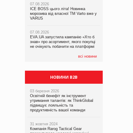
07.08.2026
ICE BOSS цього літа! Новинка
06.08.2026
07.08.2026
морозива від власної ТМ Varto вже у
Смачна новинка для хвостатих: у
Франція заборонила рекламні дзвінки
VARUS
VARUS з’явилися паучі Varto Paw
без згоди клієнтів
expert від власної ТМ Varto!
07.08.2026
EVA.UA запустила кампанію «Хто б
05.08.2026
знав» про асортимент, якого покупці
Мережа супермаркетів VARUS купує
не очікують побачити на платформі
мережу магазинів формату
convenience store КОЛО: об’єднана
компанія налічуватиме 374 магазини
всі новини
НОВИНИ B2B
03 березня 2026
Освітній бенефіт як інструмент
утримання талантів: як ThinkGlobal
підвищує лояльність та
продуктивність вашої команди
31 жовтня 2024
Компанія Rarog Tactical Gear