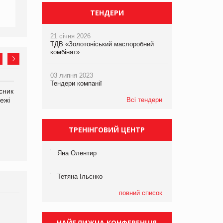
ТЕНДЕРИ
21 січня 2026
ТДВ «Золотоніський маслоробний
комбінат»
03 липня 2023
Тендери компанії
сник
Олексій Логачов-Михайлов
Яна Сараніна, директор
ежі
Файно маркет Директор
Всі тендери
компанії «УкраМарин»
департаменту з
виробництва
ТРЕНІНГОВИЙ ЦЕНТР
Яна Олентир
Тетяна Ільєнко
повний список
Брагина Людмила
Просування компанії на
НАЙБЛИЖЧА КОНФЕРЕНЦІЯ