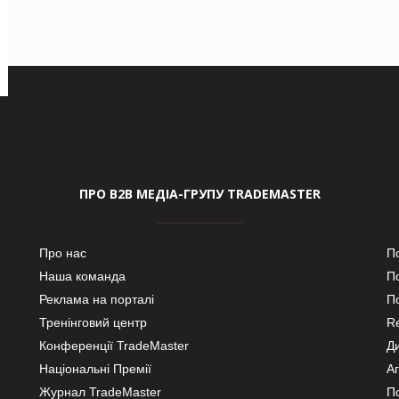
ПРО В2В МЕДІА-ГРУПУ TRADEMASTER
Про нас
П
Наша команда
П
Реклама на порталі
По
Тренінговий центр
Re
Конференції TradeMaster
Д
Національні Премії
А
Журнал TradeMaster
П