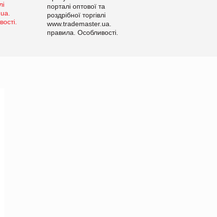
порталі оптової та
роздрібної торгівлі
www.trademaster.ua.
правила. Особливості.
Рекомендації