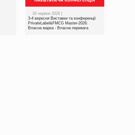
порталі оптової та
роздрібної торгівлі
18 червня 2026 |
www.trademaster.ua.
3-4 вересня Виставки та конференції
правила. Особливості.
PrivateLabel&FMCG Master-2026:
Власна марка - Власна перевага