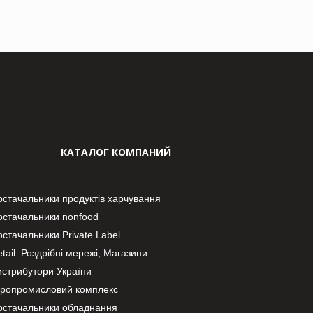
КАТАЛОГ КОМПАНИЙ
остачальники продуктів харчування
остачальники nonfood
стачальники Private Label
tail. Роздрібні мережі, Магазини
истрибутори України
гропромисловий комплекс
остачальники обладнання