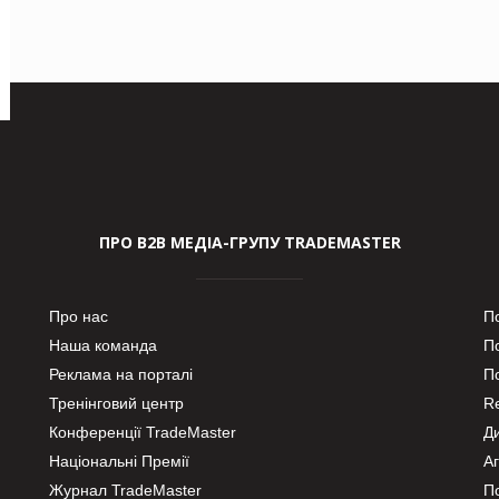
ПРО В2В МЕДІА-ГРУПУ TRADEMASTER
Про нас
П
Наша команда
П
Реклама на порталі
По
Тренінговий центр
Re
Конференції TradeMaster
Д
Національні Премії
А
Журнал TradeMaster
П