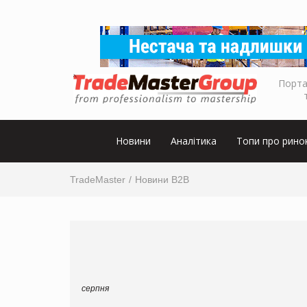
Порта
Новини
Аналітика
Топи про рино
TradeMaster
Новини B2B
серпня