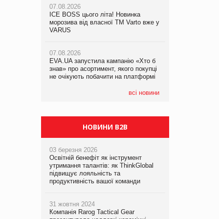
07.08.2026
ICE BOSS цього літа! Новинка
06.08.2026
07.08.2026
морозива від власної ТМ Varto вже у
Смачна новинка для хвостатих: у
Франція заборонила рекламні дзвінки
VARUS
VARUS з’явилися паучі Varto Paw
без згоди клієнтів
expert від власної ТМ Varto!
07.08.2026
EVA.UA запустила кампанію «Хто б
05.08.2026
знав» про асортимент, якого покупці
Мережа супермаркетів VARUS купує
не очікують побачити на платформі
мережу магазинів формату
convenience store КОЛО: об’єднана
компанія налічуватиме 374 магазини
всі новини
НОВИНИ B2B
03 березня 2026
Освітній бенефіт як інструмент
утримання талантів: як ThinkGlobal
підвищує лояльність та
продуктивність вашої команди
31 жовтня 2024
Компанія Rarog Tactical Gear