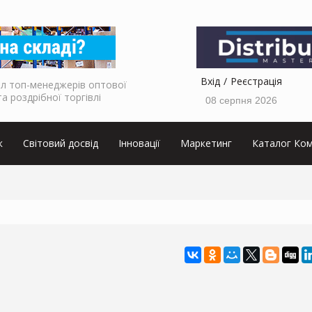
Вхід
Реєстрація
л топ-менеджерів оптової
та роздрібної торгівлі
08 серпня 2026
к
Світовий досвід
Інновації
Маркетинг
Каталог Ком