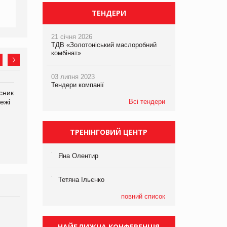
ТЕНДЕРИ
21 січня 2026
ТДВ «Золотоніський маслоробний
комбінат»
03 липня 2023
Тендери компанії
сник
Олексій Логачов-Михайлов
Яна Сараніна, директор
ежі
Файно маркет Директор
Всі тендери
компанії «УкраМарин»
департаменту з
виробництва
ТРЕНІНГОВИЙ ЦЕНТР
Яна Олентир
Тетяна Ільєнко
повний список
Брагина Людмила
Просування компанії на
НАЙБЛИЖЧА КОНФЕРЕНЦІЯ