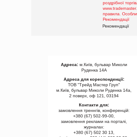
порталі оптової та
роздрібної торгівлі
www.trademaster.ua.
правила. Особливості.
ії
Рекомендації
Адреса:
м.Київ, бульвар Миколи
Руденка 14А
Адреса для кореспонденції:
ТОВ "Tрейд Мастер Груп"
м.Київ, бульвар Миколи Руденка 14а,
2 поверх, оф 121, 03194
Контакти для:
замовлення треннгів, конференцій:
+380 (67) 502-99-00,
замовлення реклами на порталі,
журналах:
+380 (67) 502 30 13,