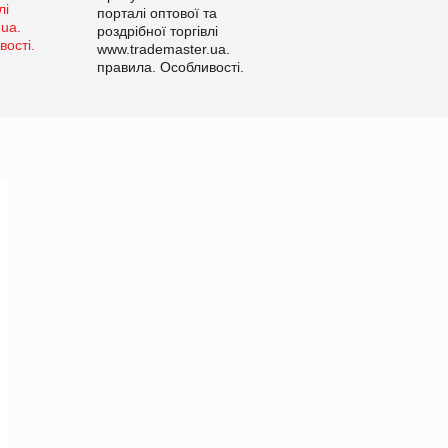
порталі оптової та
роздрібної торгівлі
www.trademaster.ua.
правила. Особливості.
Рекомендації