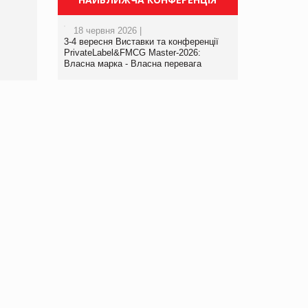
порталі оптової та
роздрібної торгівлі
18 червня 2026 |
www.trademaster.ua.
3-4 вересня Виставки та конференції
правила. Особливості.
PrivateLabel&FMCG Master-2026:
Власна марка - Власна перевага