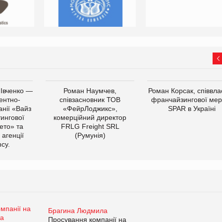
 Івченко —
Роман Наумчев,
Роман Корсак, співвла
ентно-
співзасновник ТОВ
франчайзингової мер
нії «Вайз
«ФейрЛоджикс»,
SPAR в Україні
тингової
комерційний директор
ето» та
FRLG Freight SRL
 агенції
(Румунія)
cy.
Брагина Людмила
Просування компанії на