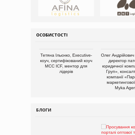
ОСОБИСТОСТІ
арас Ігорович,
Тетяна Ільєнко, Executive-
Олег Андрійович
иробництва ТОВ
коуч, сертифікований коуч
директор пат
Герчак"
МСС ICF, ментор для
юридичної компа
лідерів
Груп», консал
компанії «Пар
маркетингової
Myka Agen
БЛОГИ
Брагина Людмила
Просування компанії на