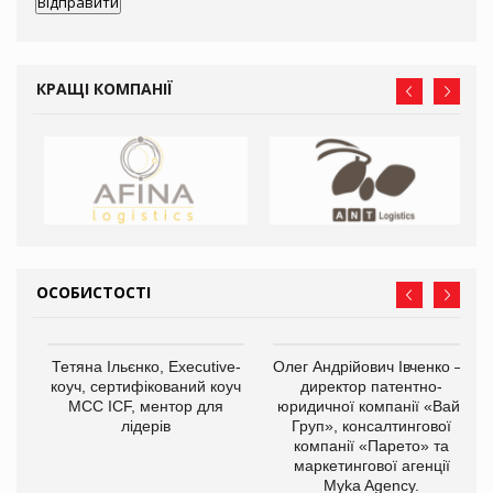
КРАЩІ КОМПАНІЇ
ОСОБИСТОСТІ
,
Тетяна Ільєнко, Executive-
Олег Андрійович Івченко —
ОВ
коуч, сертифікований коуч
директор патентно-
МСС ICF, ментор для
юридичної компанії «Вайз
лідерів
Груп», консалтингової
компанії «Парето» та
маркетингової агенції
Myka Agency.