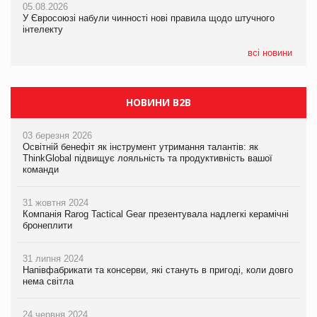
05.08.2026
05.08.2026
У Євросоюзі набули чинності нові правила щодо штучного
05.08.2026
Рекламна платформа вимагає від Google компенсацію за
інтелекту
Сергій Лісунов про заморожені хлібобулочні вироби на
втрату 6,9 трлн рекламних показів
PrivateLabel&FMCG Master 2026
всі новини
НОВИНИ B2B
03 березня 2026
Освітній бенефіт як інструмент утримання талантів: як
ThinkGlobal підвищує лояльність та продуктивність вашої
команди
31 жовтня 2024
Компанія Rarog Tactical Gear презентувала надлегкі керамічні
бронеплити
31 липня 2024
Напівфабрикати та консерви, які стануть в пригоді, коли довго
нема світла
24 червня 2024