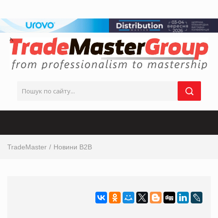
TradeMaster
Новини B2B