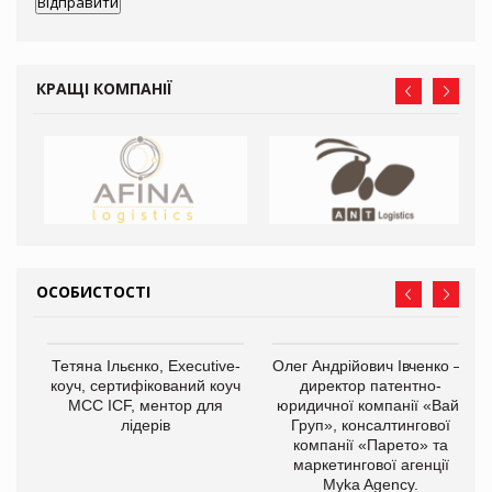
КРАЩІ КОМПАНІЇ
ОСОБИСТОСТІ
,
Тетяна Ільєнко, Executive-
Олег Андрійович Івченко —
ОВ
коуч, сертифікований коуч
директор патентно-
МСС ICF, ментор для
юридичної компанії «Вайз
лідерів
Груп», консалтингової
компанії «Парето» та
маркетингової агенції
Myka Agency.