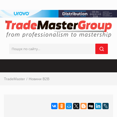
TradeMaster
Новини B2B