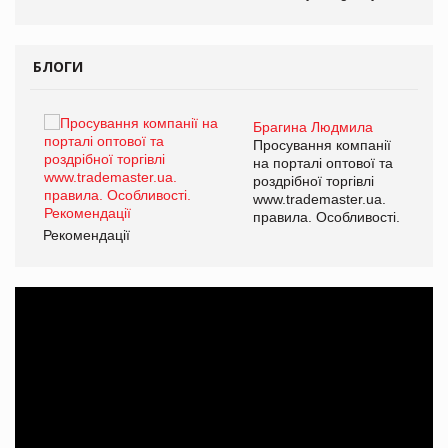
БЛОГИ
Брагина Людмила
ї
Просування компанії
а
на порталі оптової та
роздрібної торгівлі
www.trademaster.ua.
і.
правила. Особливості.
Рекомендації
Ре