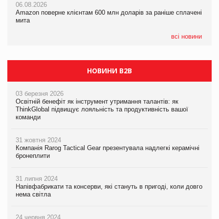
06.08.2026
05.08.2026
Amazon поверне клієнтам 600 млн доларів за раніше сплачені
05.08.2026
У Євросоюзі набули чинності нові правила щодо штучного
мита
Сергій Лісунов про заморожені хлібобулочні вироби на
інтелекту
PrivateLabel&FMCG Master 2026
всі новини
НОВИНИ B2B
03 березня 2026
Освітній бенефіт як інструмент утримання талантів: як
ThinkGlobal підвищує лояльність та продуктивність вашої
команди
31 жовтня 2024
Компанія Rarog Tactical Gear презентувала надлегкі керамічні
бронеплити
31 липня 2024
Напівфабрикати та консерви, які стануть в пригоді, коли довго
нема світла
24 червня 2024