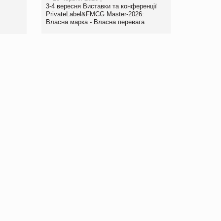
www.trademaster.ua.
3-4 вересня Виставки та конференції
правила. Особливості.
PrivateLabel&FMCG Master-2026:
Власна марка - Власна перевага