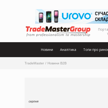
Порта
Новини
Аналітика
Топи про рино
TradeMaster
Новини B2B
серпня