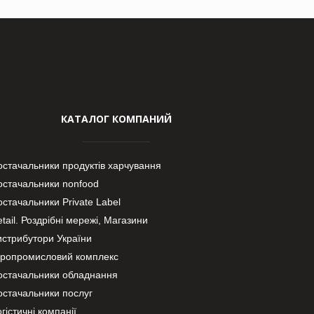
КАТАЛОГ КОМПАНИЙ
остачальники продуктів харчування
остачальники nonfood
стачальники Private Label
tail. Роздрібні мережі, Магазини
истрибутори України
гропромисловий комплекс
остачальники обладнання
остачальники послуг
гістичні компанії