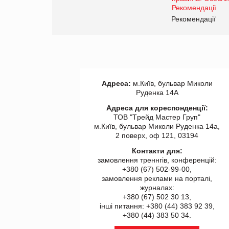
www.trademaster.ua.
правила. Особливості.
ії
Рекомендації
Адреса:
м.Київ, бульвар Миколи
Руденка 14А
Адреса для кореспонденції:
ТОВ "Tрейд Мастер Груп"
м.Київ, бульвар Миколи Руденка 14а,
2 поверх, оф 121, 03194
Контакти для:
замовлення треннгів, конференцій:
+380 (67) 502-99-00,
замовлення реклами на порталі,
журналах:
+380 (67) 502 30 13,
інші питання: +380 (44) 383 92 39,
+380 (44) 383 50 34.