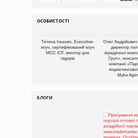
ОСОБИСТОСТІ
арас Ігорович,
Тетяна Ільєнко, Executive-
Олег Андрійович
иробництва ТОВ
коуч, сертифікований коуч
директор пат
Герчак"
МСС ICF, ментор для
юридичної компа
лідерів
Груп», консал
компанії «Пар
маркетингової
Myka Agen
БЛОГИ
Брагина Людмила
Просування компанії на
порталі оптової та
роздрібної торгівлі