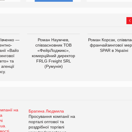
 Івченко —
Роман Наумчев,
Роман Корсак, співвла
ентно-
співзасновник ТОВ
франчайзингової мер
нії «Вайз
«ФейрЛоджикс»,
SPAR в Україні
тингової
комерційний директор
ето» та
FRLG Freight SRL
 агенції
(Румунія)
cy.
Брагина Людмила
Просування компанії на
порталі оптової та
роздрібної торгівлі