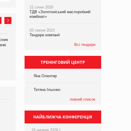
21 січня 2026
ТДВ «Золотоніський маслоробний
комбінат»
03 липня 2023
Тендери компанії
сник
Олексій Логачов-Михайлов
Яна Сараніна, директор
ежі
Файно маркет Директор
Всі тендери
компанії «УкраМарин»
департаменту з
виробництва
ТРЕНІНГОВИЙ ЦЕНТР
Яна Олентир
Тетяна Ільєнко
повний список
Брагина Людмила
Просування компанії на
НАЙБЛИЖЧА КОНФЕРЕНЦІЯ
порталі оптової та
роздрібної торгівлі
18 червня 2026 |