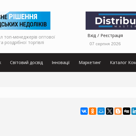
Вхід
Реєстрація
л топ-менеджерів оптової
та роздрібної торгівлі
07 серпня 2026
к
Світовий досвід
Інновації
Маркетинг
Каталог Ком