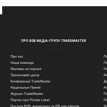
ПРО В2В МЕДІА-ГРУПУ TRADEMASTER
Про нас
П
Наша команда
П
Реклама на порталі
По
Тренінговий центр
Re
Конференції TradeMaster
Д
Національні Премії
А
Журнал TradeMaster
П
Портал про Private Label
П
Послуги В2В- маркетингу та PR для клієнтів
Ло