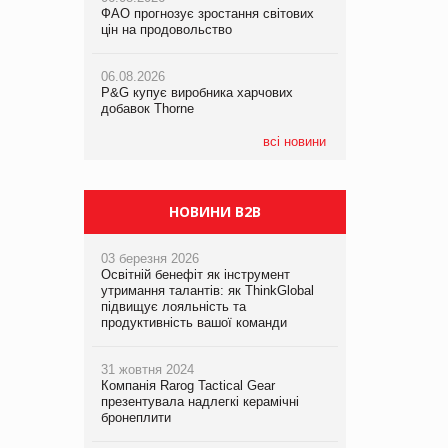
ФАО прогнозує зростання світових
ФАО прогнозує зростання світових
цін на продовольство
цін на продовольство
05.08.2026
Смачне поповнення дитячого меню:
06.08.2026
06.08.2026
у VARUS з’явилися новинки від ТМ
P&G купує виробника харчових
P&G купує виробника харчових
ТОКЕРИ
добавок Thorne
добавок Thorne
05.08.2026
всі новини
Сергій Лісунов про заморожені
хлібобулочні вироби на
PrivateLabel&FMCG Master 2026
НОВИНИ B2B
03 березня 2026
Освітній бенефіт як інструмент
утримання талантів: як ThinkGlobal
підвищує лояльність та
продуктивність вашої команди
31 жовтня 2024
Компанія Rarog Tactical Gear
презентувала надлегкі керамічні
бронеплити