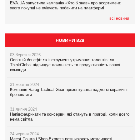
EVA.UA запустила кампанію «Хто б знав» про асортимент,
05.08.2026
якого покупці не очікують побачити на платформі
Мережа супермаркетів VARUS купує мережу магазинів
формату convenience store КОЛО: об’єднана компанія
налічуватиме 374 магазини
всі новини
НОВИНИ B2B
03 березня 2026
Освітній бенефіт як інструмент утримання талантів: як
ThinkGlobal підвищує лояльність та продуктивність вашої
команди
31 жовтня 2024
Компанія Rarog Tactical Gear презентувала надлегкі керамічні
бронеплити
31 липня 2024
Напівфабрикати та консерви, які стануть в пригоді, коли довго
нема світла
24 червня 2024
Meest Пошта і Shop-Express розширюють можливості