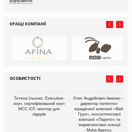
КРАЩІ КОМПАНІЇ
ОСОБИСТОСТІ
,
Тетяна Ільєнко, Executive-
Олег Андрійович Івченко —
ОВ
коуч, сертифікований коуч
директор патентно-
МСС ICF, ментор для
юридичної компанії «Вайз
лідерів
Груп», консалтингової
компанії «Парето» та
маркетингової агенції
Myka Agency.