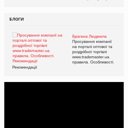
БЛОГИ
Брагина Людмила
ї
Просування компанії
а
на порталі оптової та
роздрібної торгівлі
www.trademaster.ua.
і.
правила. Особливості.
Рекомендації
Ре