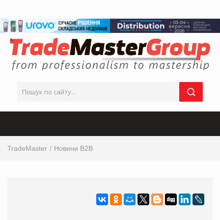
TradeMaster
Новини B2B