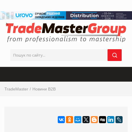
TradeMaster
Новини B2B