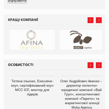
КРАЩІ КОМПАНІЇ
ОСОБИСТОСТІ
,
Тетяна Ільєнко, Executive-
Олег Андрійович Івченко —
ОВ
коуч, сертифікований коуч
директор патентно-
МСС ICF, ментор для
юридичної компанії «Вайз
лідерів
Груп», консалтингової
компанії «Парето» та
маркетингової агенції
Myka Agency.