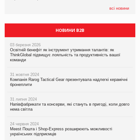
05.08.2026
всі новини
Сергій Лісунов про заморожені хлібобулочні вироби на
PrivateLabel&FMCG Master 2026
НОВИНИ B2B
03 березня 2026
Освітній бенефіт як інструмент утримання талантів: як
ThinkGlobal підвищує лояльність та продуктивність вашої
команди
31 жовтня 2024
Компанія Rarog Tactical Gear презентувала надлегкі керамічні
бронеплити
31 липня 2024
Напівфабрикати та консерви, які стануть в пригоді, коли довго
нема світла
24 червня 2024
Meest Пошта і Shop-Express розширюють можливості
українських підприємців