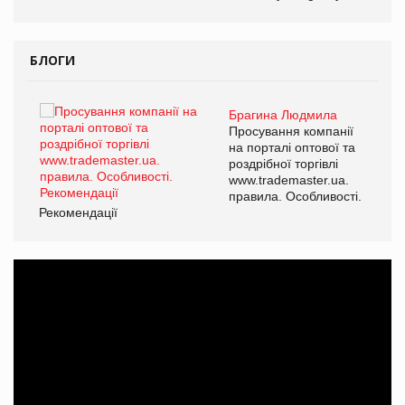
БЛОГИ
Брагина Людмила
ї
Просування компанії
а
на порталі оптової та
роздрібної торгівлі
www.trademaster.ua.
і.
правила. Особливості.
Рекомендації
Ре