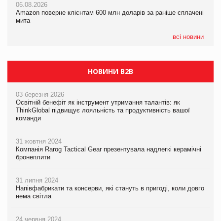
06.08.2026
05.08.2026
Amazon поверне клієнтам 600 млн доларів за раніше сплачені
05.08.2026
У Євросоюзі набули чинності нові правила щодо штучного
мита
Сергій Лісунов про заморожені хлібобулочні вироби на
інтелекту
PrivateLabel&FMCG Master 2026
всі новини
НОВИНИ B2B
03 березня 2026
Освітній бенефіт як інструмент утримання талантів: як
ThinkGlobal підвищує лояльність та продуктивність вашої
команди
31 жовтня 2024
Компанія Rarog Tactical Gear презентувала надлегкі керамічні
бронеплити
31 липня 2024
Напівфабрикати та консерви, які стануть в пригоді, коли довго
нема світла
24 червня 2024