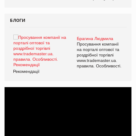
БЛОГИ
Брагина Людмила
ї
Просування компанії
а
на порталі оптової та
роздрібної торгівлі
www.trademaster.ua.
і.
правила. Особливості.
Рекомендації
Ре