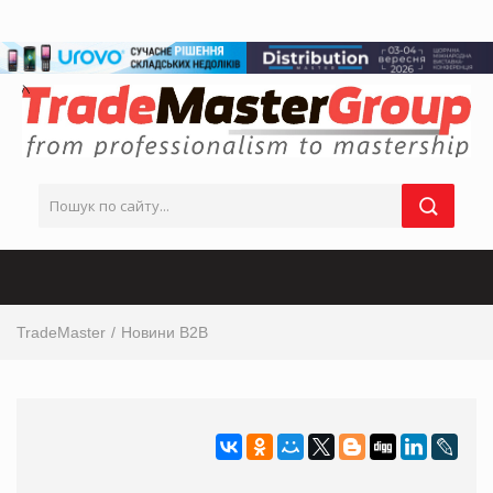
TradeMaster
Новини B2B