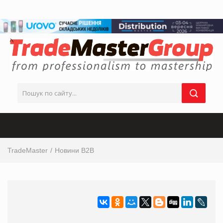
TradeMaster
Новини B2B