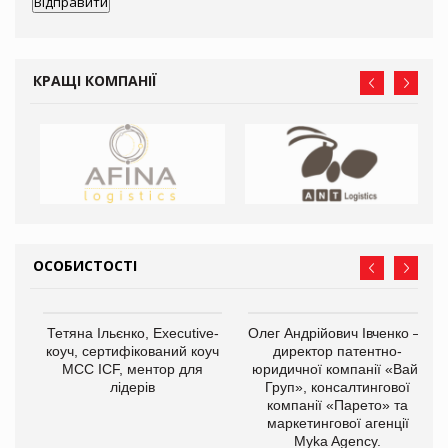
КРАЩІ КОМПАНІЇ
ОСОБИСТОСТІ
,
Тетяна Ільєнко, Executive-
Олег Андрійович Івченко —
ОВ
коуч, сертифікований коуч
директор патентно-
МСС ICF, ментор для
юридичної компанії «Вайз
лідерів
Груп», консалтингової
компанії «Парето» та
маркетингової агенції
Myka Agency.