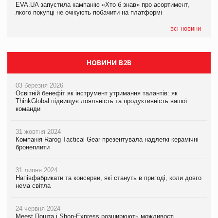
EVA.UA запустила кампанію «Хто б знав» про асортимент,
05.08.2026
якого покупці не очікують побачити на платформі
Мережа супермаркетів VARUS купує мережу магазинів
формату convenience store КОЛО: об’єднана компанія
налічуватиме 374 магазини
всі новини
НОВИНИ B2B
03 березня 2026
Освітній бенефіт як інструмент утримання талантів: як
ThinkGlobal підвищує лояльність та продуктивність вашої
команди
31 жовтня 2024
Компанія Rarog Tactical Gear презентувала надлегкі керамічні
бронеплити
31 липня 2024
Напівфабрикати та консерви, які стануть в пригоді, коли довго
нема світла
24 червня 2024
Meest Пошта і Shop-Express розширюють можливості