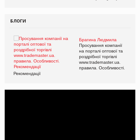
БЛОГИ
Брагина Людмила
ї
Просування компанії
а
на порталі оптової та
роздрібної торгівлі
www.trademaster.ua.
і.
правила. Особливості.
Рекомендації
Ре