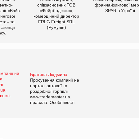
ентно-
співзасновник ТОВ
франчайзингової мер
нії «Вайз
«ФейрЛоджикс»,
SPAR в Україні
тингової
комерційний директор
ето» та
FRLG Freight SRL
 агенції
(Румунія)
cy.
Брагина Людмила
Просування компанії на
порталі оптової та
роздрібної торгівлі
www.trademaster.ua.
правила. Особливості.
Рекомендації