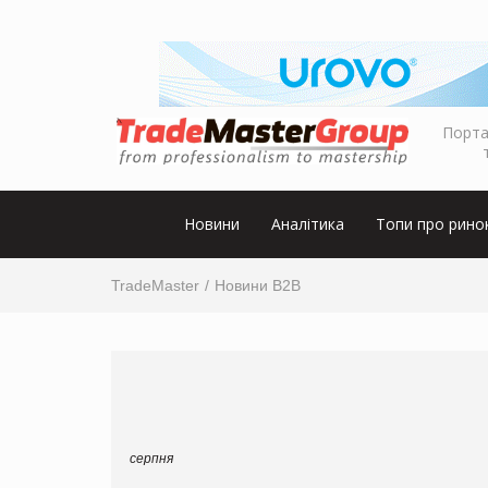
Порта
Новини
Аналітика
Топи про рино
TradeMaster
Новини B2B
серпня