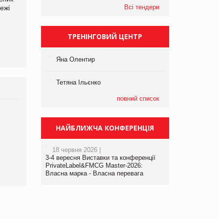
Всі тендери
ежі
Файно маркет Директор
компанії «УкраМарин»
департаменту з
виробництва
ТРЕНІНГОВИЙ ЦЕНТР
Яна Олентир
Тетяна Ільєнко
повний список
Брагина Людмила
Просування компанії на
НАЙБЛИЖЧА КОНФЕРЕНЦІЯ
порталі оптової та
роздрібної торгівлі
18 червня 2026 |
www.trademaster.ua.
3-4 вересня Виставки та конференції
правила. Особливості.
PrivateLabel&FMCG Master-2026:
Власна марка - Власна перевага