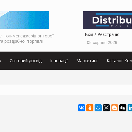
Вхід
Реєстрація
л топ-менеджерів оптової
та роздрібної торгівлі
08 серпня 2026
к
Світовий досвід
Інновації
Маркетинг
Каталог Ком