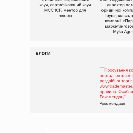
иробництва ТОВ
коуч, сертифікований коуч
директор пат
Герчак"
МСС ICF, ментор для
юридичної компа
лідерів
Груп», консал
компанії «Пар
маркетингової
Myka Agen
БЛОГИ
Брагина Людмила
Просування компанії на
порталі оптової та
роздрібної торгівлі
www.trademaster.ua.
правила. Особливості.
ії
Рекомендації