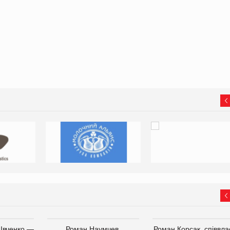
 Івченко —
Роман Наумчев,
Роман Корсак, співвла