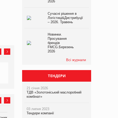
2026
Сучасні рішення в
Логістиці&Дистрибуції
– 2026. Травень
Новинки.
Просування
брендів
FMCG.Березень
2026
Всі журнали
ТЕНДЕРИ
21 січня 2026
ТДВ «Золотоніський маслоробний
комбінат»
03 липня 2023
Тендери компанії
сник
Олексій Логачов-Михайлов
Яна Сараніна, директор