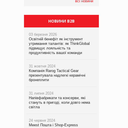
компанія налічуватиме 374 магазини
всі новини
НОВИНИ B2B
03 березня 2026
Освітній бенефіт як інструмент
утримання талантів: як ThinkGlobal
підвищує лояльність та
продуктивність вашої команди
31 жовтня 2024
Компанія Rarog Tactical Gear
презентувала надлегкі керамічні
бронеплити
31 липня 2024
Напівфабрикати та консерви, які
стануть в пригоді, коли довго нема
світла
24 червня 2024
Meest Пошта і Shop-Express