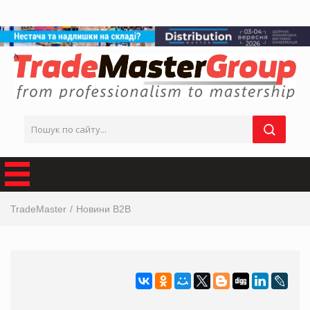
TradeMaster
Новини B2B