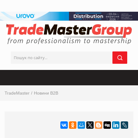
TradeMaster
Новини B2B