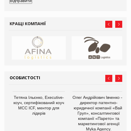
КРАЩІ КОМПАНІЇ
ОСОБИСТОСТІ
,
Тетяна Ільєнко, Executive-
Олег Андрійович Івченко —
ОВ
коуч, сертифікований коуч
директор патентно-
МСС ICF, ментор для
юридичної компанії «Вайз
лідерів
Груп», консалтингової
компанії «Парето» та
маркетингової агенції
Myka Agency.