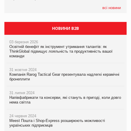
05.08.2026
всі новини
Сергій Лісунов про заморожені хлібобулочні вироби на
PrivateLabel&FMCG Master 2026
НОВИНИ B2B
03 березня 2026
Освітній бенефіт як інструмент утримання талантів: як
ThinkGlobal підвищує лояльність та продуктивність вашої
команди
31 жовтня 2024
Компанія Rarog Tactical Gear презентувала надлегкі керамічні
бронеплити
31 липня 2024
Напівфабрикати та консерви, які стануть в пригоді, коли довго
нема світла
24 червня 2024
Meest Пошта і Shop-Express розширюють можливості
українських підприємців