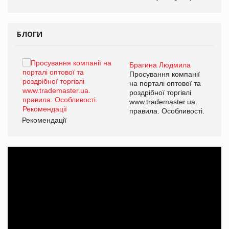
БЛОГИ
Брагина Людмила
ї
Просування компанії
а
на порталі оптової та
роздрібної торгівлі
www.trademaster.ua.
і.
правила. Особливості.
Рекомендації
Ре