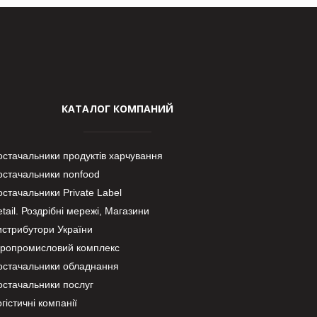
КАТАЛОГ КОМПАНИЙ
остачальники продуктів харчування
остачальники nonfood
стачальники Private Label
tail. Роздрібні мережі, Магазини
истрибутори України
гропромисловий комплекс
остачальники обладнання
остачальники послуг
гістичні компанії