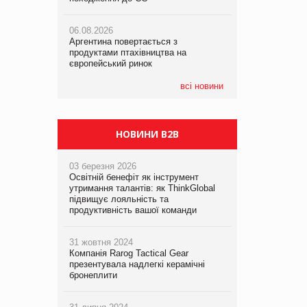
06.08.2026
06.08.2026
05.08.2026
Аргентина повертається з
Аргентина повертається з
Смачне поповнення дитячого меню:
продуктами птахівництва на
продуктами птахівництва на
у VARUS з’явилися новинки від ТМ
європейський ринок
європейський ринок
ТОКЕРИ
всі новини
05.08.2026
Сергій Лісунов про заморожені
хлібобулочні вироби на
PrivateLabel&FMCG Master 2026
НОВИНИ B2B
03 березня 2026
Освітній бенефіт як інструмент
утримання талантів: як ThinkGlobal
підвищує лояльність та
продуктивність вашої команди
31 жовтня 2024
Компанія Rarog Tactical Gear
презентувала надлегкі керамічні
бронеплити