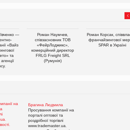
 Івченко —
Роман Наумчев,
Роман Корсак, співвла
ентно-
співзасновник ТОВ
франчайзингової мер
нії «Вайз
«ФейрЛоджикс»,
SPAR в Україні
тингової
комерційний директор
ето» та
FRLG Freight SRL
 агенції
(Румунія)
cy.
Брагина Людмила
Просування компанії на
порталі оптової та
роздрібної торгівлі
www.trademaster.ua.