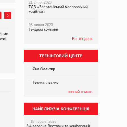
21 січня 2026
ТДВ «Золотоніський маслоробний
комбінат»
03 липня 2023
Тендери компанії
сник
Олексій Логачов-Михайлов
Яна Сараніна, директор
ежі
Файно маркет Директор
Всі тендери
компанії «УкраМарин»
департаменту з
виробництва
ТРЕНІНГОВИЙ ЦЕНТР
Яна Олентир
Тетяна Ільєнко
повний список
Брагина Людмила
Просування компанії на
НАЙБЛИЖЧА КОНФЕРЕНЦІЯ
порталі оптової та
роздрібної торгівлі
18 червня 2026 |
www.trademaster.ua.
3-4 вересня Виставки та конференції