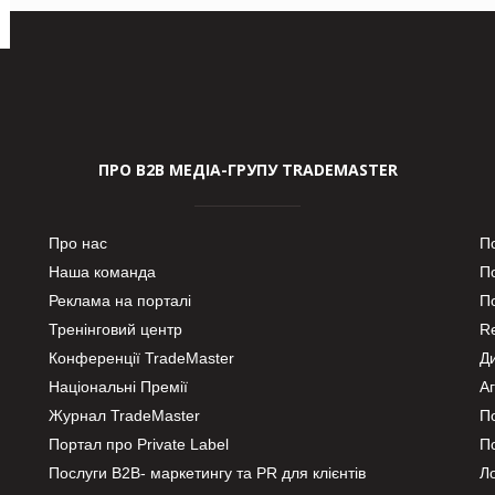
ПРО В2В МЕДІА-ГРУПУ TRADEMASTER
Про нас
П
Наша команда
П
Реклама на порталі
По
Тренінговий центр
Re
Конференції TradeMaster
Д
Національні Премії
А
Журнал TradeMaster
П
Портал про Private Label
П
Послуги В2В- маркетингу та PR для клієнтів
Ло