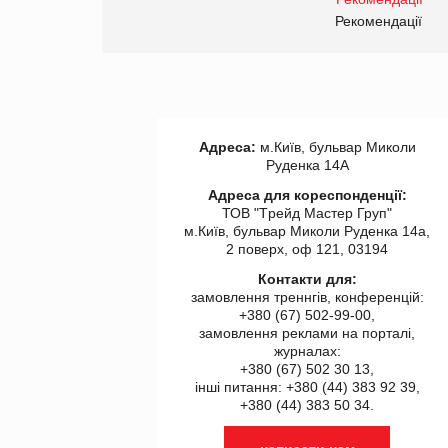
правила. Особливості.
ії
Рекомендації
Адреса:
м.Київ, бульвар Миколи
Руденка 14А
Адреса для кореспонденції:
ТОВ "Tрейд Мастер Груп"
м.Київ, бульвар Миколи Руденка 14а,
2 поверх, оф 121, 03194
Контакти для:
замовлення треннгів, конференцій:
+380 (67) 502-99-00,
замовлення реклами на порталі,
журналах:
+380 (67) 502 30 13,
інші питання: +380 (44) 383 92 39,
+380 (44) 383 50 34.