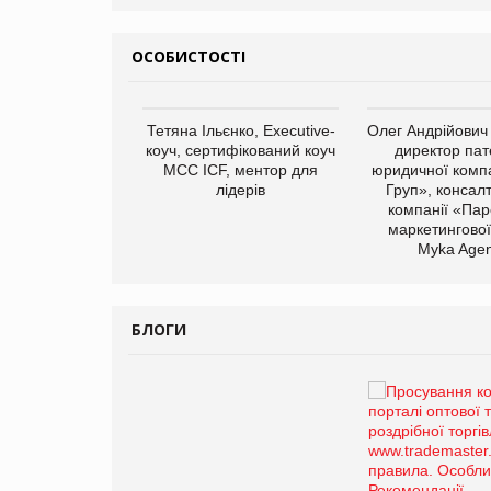
ОСОБИСТОСТІ
арас Ігорович,
Тетяна Ільєнко, Executive-
Олег Андрійович
иробництва ТОВ
коуч, сертифікований коуч
директор пат
Герчак"
МСС ICF, ментор для
юридичної компа
лідерів
Груп», консал
компанії «Пар
маркетингової
Myka Agen
БЛОГИ
Брагина Людмила
Просування компанії на
порталі оптової та
роздрібної торгівлі
www.trademaster.ua.