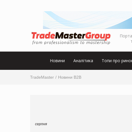
Порта
Новини
Аналітика
Топи про рино
TradeMaster
Новини B2B
серпня