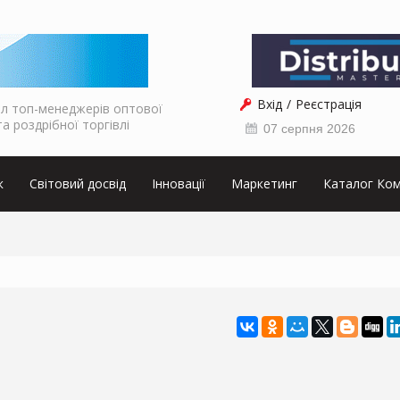
Вхід
Реєстрація
л топ-менеджерів оптової
та роздрібної торгівлі
07 серпня 2026
к
Світовий досвід
Інновації
Маркетинг
Каталог Ком