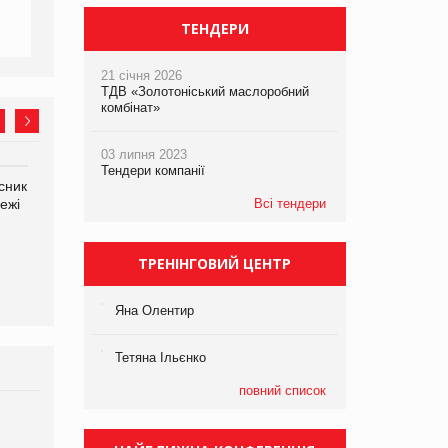
ТЕНДЕРИ
21 січня 2026
ТДВ «Золотоніський маслоробний
комбінат»
03 липня 2023
Тендери компанії
сник
Олексій Логачов-Михайлов
Яна Сараніна, директор
ежі
Файно маркет Директор
Всі тендери
компанії «УкраМарин»
департаменту з
виробництва
ТРЕНІНГОВИЙ ЦЕНТР
Яна Олентир
Тетяна Ільєнко
повний список
Брагина Людмила
Просування компанії на