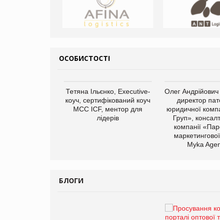
ОСОБИСТОСТІ
арас Ігорович,
Тетяна Ільєнко, Executive-
Олег Андрійович
иробництва ТОВ
коуч, сертифікований коуч
директор пат
Герчак"
МСС ICF, ментор для
юридичної компа
лідерів
Груп», консал
компанії «Пар
маркетингової
Myka Agen
БЛОГИ
Брагина Людмила
Просування компанії на