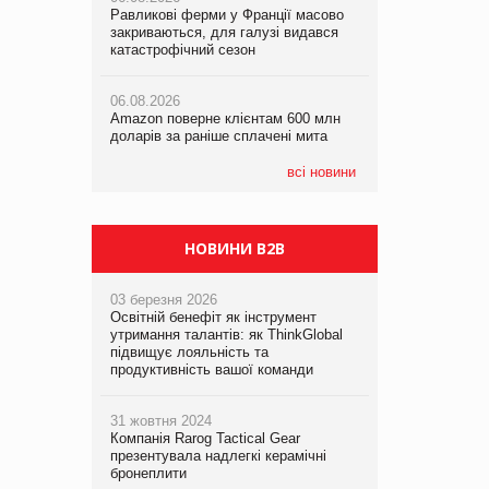
Равликові ферми у Франції масово
Amazon поверне клієнтам 600 млн
закриваються, для галузі видався
доларів за раніше сплачені мита
катастрофічний сезон
05.08.2026
Смачне поповнення дитячого меню:
05.08.2026
у VARUS з’явилися новинки від ТМ
06.08.2026
У Євросоюзі набули чинності нові
ТОКЕРИ
Amazon поверне клієнтам 600 млн
правила щодо штучного інтелекту
доларів за раніше сплачені мита
05.08.2026
Сергій Лісунов про заморожені
всі новини
хлібобулочні вироби на
PrivateLabel&FMCG Master 2026
НОВИНИ B2B
03 березня 2026
Освітній бенефіт як інструмент
утримання талантів: як ThinkGlobal
підвищує лояльність та
продуктивність вашої команди
31 жовтня 2024
Компанія Rarog Tactical Gear
презентувала надлегкі керамічні
бронеплити