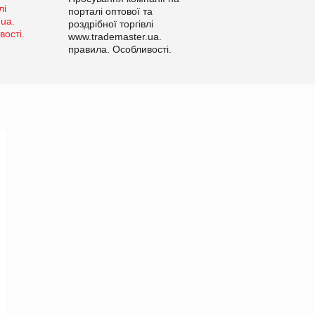
порталі оптової та
роздрібної торгівлі
www.trademaster.ua.
правила. Особливості.
Рекомендації