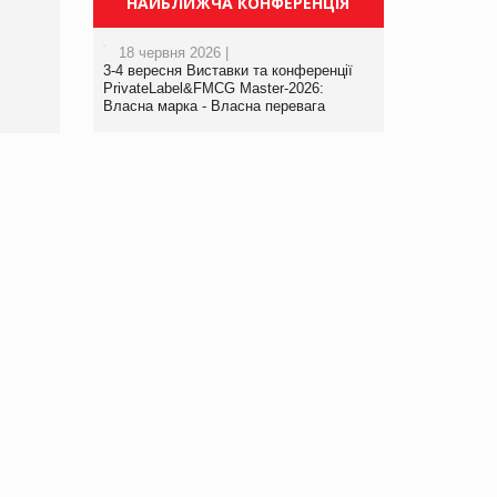
НАЙБЛИЖЧА КОНФЕРЕНЦІЯ
порталі оптової та
роздрібної торгівлі
18 червня 2026 |
www.trademaster.ua.
3-4 вересня Виставки та конференції
правила. Особливості.
PrivateLabel&FMCG Master-2026:
Власна марка - Власна перевага