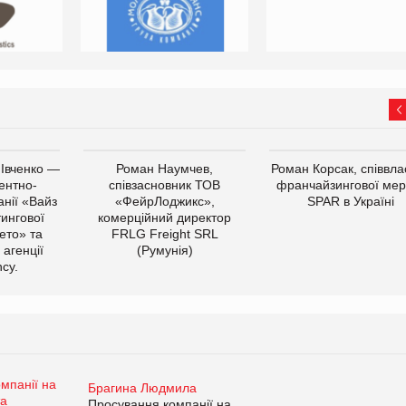
 Івченко —
Роман Наумчев,
Роман Корсак, співвла
ентно-
співзасновник ТОВ
франчайзингової мер
нії «Вайз
«ФейрЛоджикс»,
SPAR в Україні
тингової
комерційний директор
ето» та
FRLG Freight SRL
 агенції
(Румунія)
cy.
Брагина Людмила
Просування компанії на