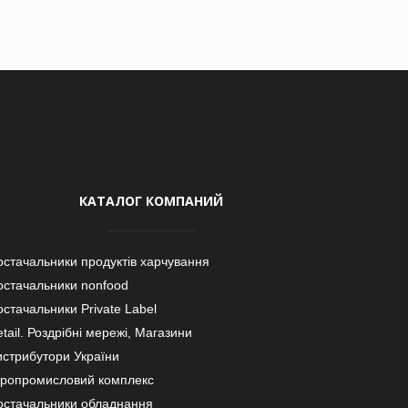
КАТАЛОГ КОМПАНИЙ
остачальники продуктів харчування
остачальники nonfood
стачальники Private Label
tail. Роздрібні мережі, Магазини
истрибутори України
гропромисловий комплекс
остачальники обладнання