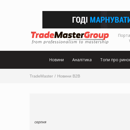
Порта
Новини
Аналітика
Топи про рино
TradeMaster
Новини B2B
серпня