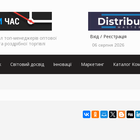
Вхід
Реєстрація
л топ-менеджерів оптової
та роздрібної торгівлі
06 серпня 2026
к
Світовий досвід
Інновації
Маркетинг
Каталог Ком