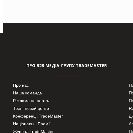
ПРО В2В МЕДІА-ГРУПУ TRADEMASTER
Про нас
П
Наша команда
П
Реклама на порталі
По
Тренінговий центр
Re
Конференції TradeMaster
Д
Національні Премії
А
Журнал TradeMaster
П