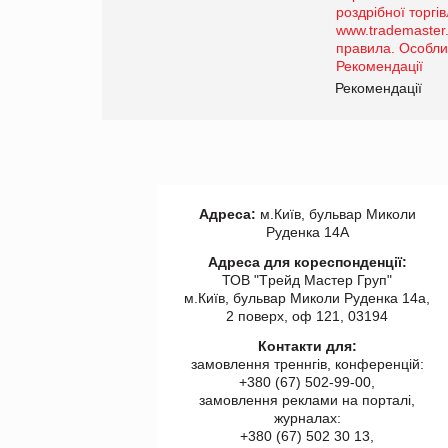
порталі оптової та
роздрібної торгівлі
www.trademaster.ua.
правила. Особливості.
ії
Рекомендації
Адреса:
м.Київ, бульвар Миколи
Руденка 14А
Адреса для кореспонденції:
ТОВ "Tрейд Мастер Груп"
м.Київ, бульвар Миколи Руденка 14а,
2 поверх, оф 121, 03194
Контакти для:
замовлення треннгів, конференцій:
+380 (67) 502-99-00,
замовлення реклами на порталі,
журналах:
+380 (67) 502 30 13,