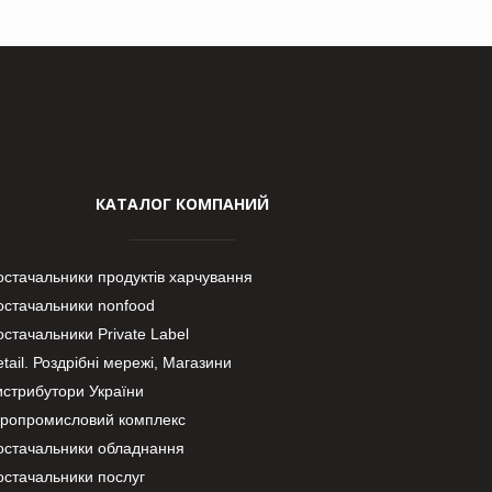
КАТАЛОГ КОМПАНИЙ
остачальники продуктів харчування
остачальники nonfood
стачальники Private Label
tail. Роздрібні мережі, Магазини
истрибутори України
гропромисловий комплекс
остачальники обладнання
остачальники послуг