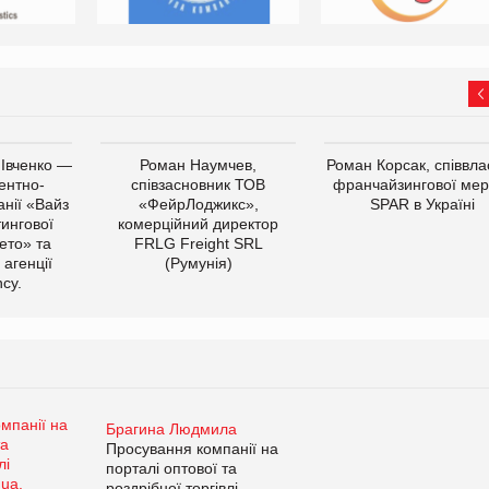
 Івченко —
Роман Наумчев,
Роман Корсак, співвла
ентно-
співзасновник ТОВ
франчайзингової мер
нії «Вайз
«ФейрЛоджикс»,
SPAR в Україні
тингової
комерційний директор
ето» та
FRLG Freight SRL
 агенції
(Румунія)
cy.
Брагина Людмила
Просування компанії на
порталі оптової та
роздрібної торгівлі