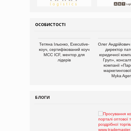
ОСОБИСТОСТІ
арас Ігорович,
Тетяна Ільєнко, Executive-
Олег Андрійович
иробництва ТОВ
коуч, сертифікований коуч
директор пат
Герчак"
МСС ICF, ментор для
юридичної компа
лідерів
Груп», консал
компанії «Пар
маркетингової
Myka Agen
БЛОГИ
Брагина Людмила
Просування компанії на
порталі оптової та
роздрібної торгівлі