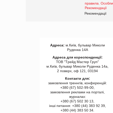
www.trademaster.ua.
правила. Особливості.
ії
Рекомендації
Адреса:
м.Київ, бульвар Миколи
Руденка 14А
Адреса для кореспонденції:
ТОВ "Tрейд Мастер Груп"
м.Київ, бульвар Миколи Руденка 14а,
2 поверх, оф 121, 03194
Контакти для:
замовлення треннгів, конференцій:
+380 (67) 502-99-00,
замовлення реклами на порталі,
журналах:
+380 (67) 502 30 13,
інші питання: +380 (44) 383 92 39,
+380 (44) 383 50 34.