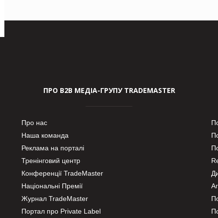
ПРО В2В МЕДІА-ГРУПУ TRADEMASTER
Про нас
П
Наша команда
П
Реклама на порталі
По
Тренінговий центр
Re
Конференції TradeMaster
Д
Національні Премії
А
Журнал TradeMaster
П
Портал про Private Label
П