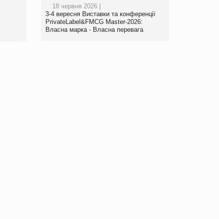
18 червня 2026 |
www.trademaster.ua.
3-4 вересня Виставки та конференції
правила. Особливості.
PrivateLabel&FMCG Master-2026:
Власна марка - Власна перевага