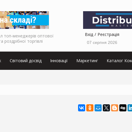
Вхід
Реєстрація
л топ-менеджерів оптової
та роздрібної торгівлі
07 серпня 2026
к
Світовий досвід
Інновації
Маркетинг
Каталог Ком