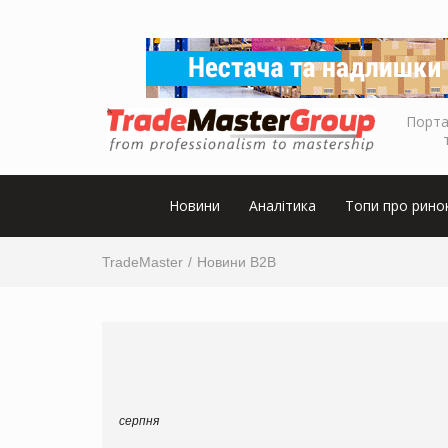
Порта
Новини
Аналітика
Топи про рино
TradeMaster
Новини B2B
серпня