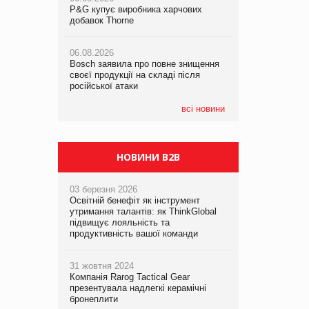
P&G купує виробника харчових
P&G купує виробника харчових
добавок Thorne
добавок Thorne
05.08.2026
Смачне поповнення дитячого меню:
06.08.2026
06.08.2026
у VARUS з’явилися новинки від ТМ
Bosch заявила про повне знищення
Bosch заявила про повне знищення
ТОКЕРИ
своєї продукції на складі після
своєї продукції на складі після
російської атаки
російської атаки
05.08.2026
Сергій Лісунов про заморожені
всі новини
хлібобулочні вироби на
PrivateLabel&FMCG Master 2026
НОВИНИ B2B
03 березня 2026
Освітній бенефіт як інструмент
утримання талантів: як ThinkGlobal
підвищує лояльність та
продуктивність вашої команди
31 жовтня 2024
Компанія Rarog Tactical Gear
презентувала надлегкі керамічні
бронеплити