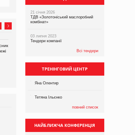
21 січня 2026
ТДВ «Золотоніський маслоробний
комбінат»
03 липня 2023
Тендери компанії
сник
Олексій Логачов-Михайлов
Яна Сараніна, директор
ежі
Файно маркет Директор
Всі тендери
компанії «УкраМарин»
департаменту з
виробництва
ТРЕНІНГОВИЙ ЦЕНТР
Яна Олентир
Тетяна Ільєнко
повний список
Брагина Людмила
Просування компанії на
НАЙБЛИЖЧА КОНФЕРЕНЦІЯ
порталі оптової та
роздрібної торгівлі