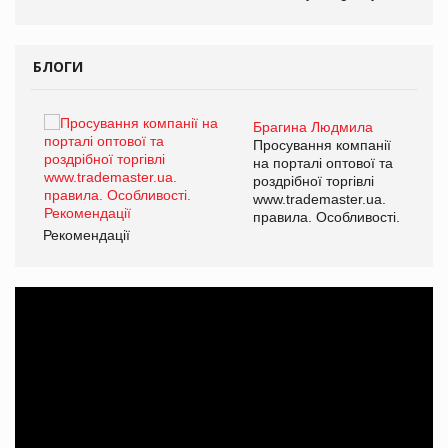
ОВ
БЛОГИ
Брагина Людмила
Просування компанії
на порталі оптової та
роздрібної торгівлі
www.trademaster.ua.
правила. Особливості.
Рекомендації
Ре