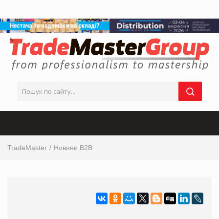
TradeMaster
Новини B2B