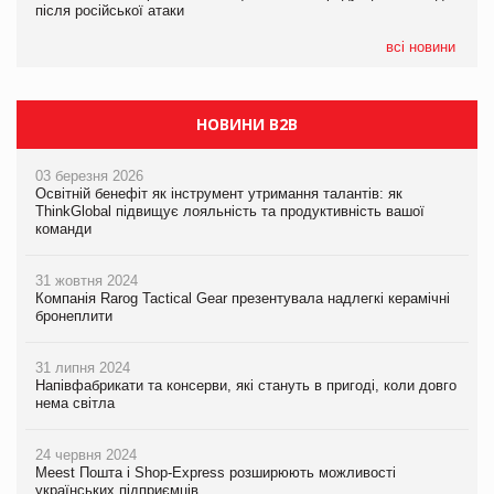
після російської атаки
після російської атаки
05.08.2026
Сергій Лісунов про заморожені хлібобулочні вироби на
всі новини
PrivateLabel&FMCG Master 2026
НОВИНИ B2B
03 березня 2026
Освітній бенефіт як інструмент утримання талантів: як
ThinkGlobal підвищує лояльність та продуктивність вашої
команди
31 жовтня 2024
Компанія Rarog Tactical Gear презентувала надлегкі керамічні
бронеплити
31 липня 2024
Напівфабрикати та консерви, які стануть в пригоді, коли довго
нема світла
24 червня 2024
Meest Пошта і Shop-Express розширюють можливості
українських підприємців