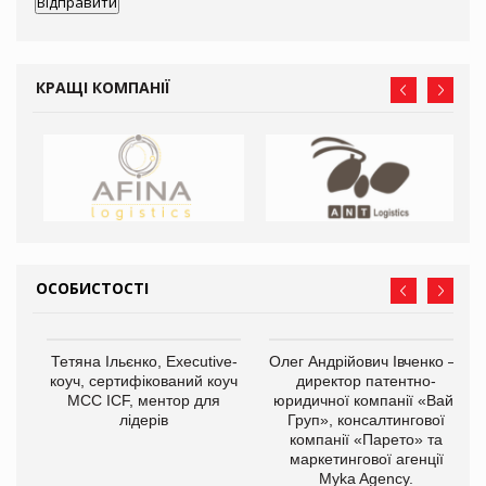
КРАЩІ КОМПАНІЇ
ОСОБИСТОСТІ
Тетяна Ільєнко, Executive-
Олег Андрійович Івченко —
коуч, сертифікований коуч
директор патентно-
МСС ICF, ментор для
юридичної компанії «Вайз
лідерів
Груп», консалтингової
компанії «Парето» та
маркетингової агенції
,
Myka Agency.