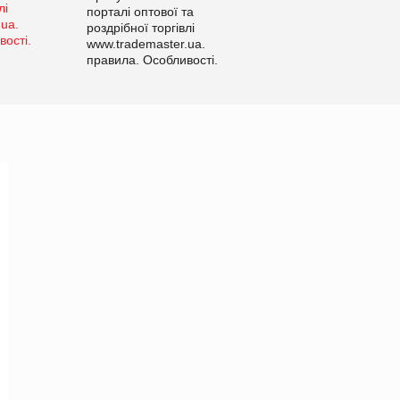
порталі оптової та
роздрібної торгівлі
www.trademaster.ua.
правила. Особливості.
Рекомендації