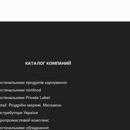
КАТАЛОГ КОМПАНИЙ
остачальники продуктів харчування
остачальники nonfood
стачальники Private Label
tail. Роздрібні мережі, Магазини
истрибутори України
гропромисловий комплекс
остачальники обладнання