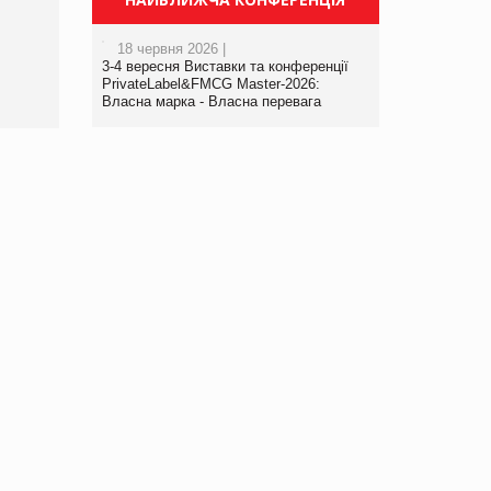
порталі оптової та
роздрібної торгівлі
18 червня 2026 |
www.trademaster.ua.
3-4 вересня Виставки та конференції
правила. Особливості.
PrivateLabel&FMCG Master-2026:
Власна марка - Власна перевага