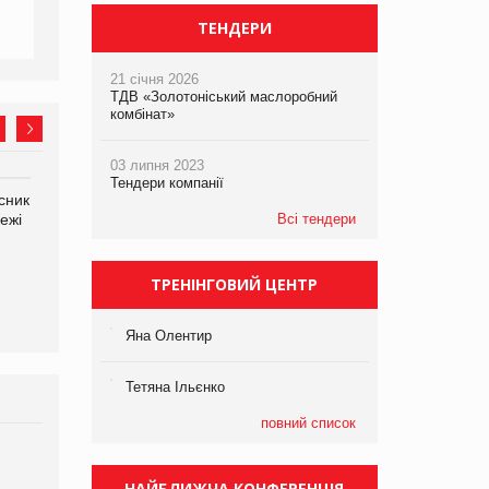
ТЕНДЕРИ
21 січня 2026
ТДВ «Золотоніський маслоробний
комбінат»
03 липня 2023
Тендери компанії
сник
Олексій Логачов-Михайлов
Яна Сараніна, директор
ежі
Файно маркет Директор
Всі тендери
компанії «УкраМарин»
департаменту з
виробництва
ТРЕНІНГОВИЙ ЦЕНТР
Яна Олентир
Тетяна Ільєнко
повний список
Брагина Людмила
Просування компанії на
НАЙБЛИЖЧА КОНФЕРЕНЦІЯ