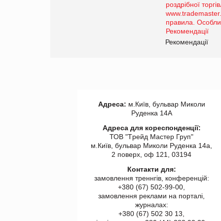
порталі оптової та
роздрібної торгівлі
www.trademaster.ua.
правила. Особливості.
ії
Рекомендації
Адреса:
м.Київ, бульвар Миколи
Руденка 14А
Адреса для кореспонденції:
ТОВ "Tрейд Мастер Груп"
м.Київ, бульвар Миколи Руденка 14а,
2 поверх, оф 121, 03194
Контакти для:
замовлення треннгів, конференцій:
+380 (67) 502-99-00,
замовлення реклами на порталі,
журналах:
+380 (67) 502 30 13,