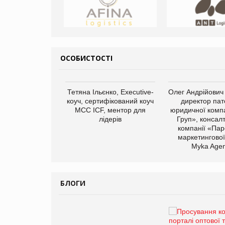
ОСОБИСТОСТІ
арас Ігорович,
Тетяна Ільєнко, Executive-
Олег Андрійович
иробництва ТОВ
коуч, сертифікований коуч
директор пат
Герчак"
МСС ICF, ментор для
юридичної компа
лідерів
Груп», консал
компанії «Пар
маркетингової
Myka Agen
БЛОГИ
Брагина Людмила
Просування компанії на