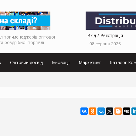
Вхід
Реєстрація
л топ-менеджерів оптової
та роздрібної торгівлі
08 серпня 2026
к
Світовий досвід
Інновації
Маркетинг
Каталог Ком