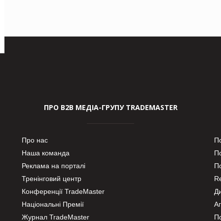
ПРО В2В МЕДІА-ГРУПУ TRADEMASTER
Про нас
П
Наша команда
П
Реклама на порталі
По
Тренінговий центр
Re
Конференції TradeMaster
Д
Національні Премії
А
Журнал TradeMaster
П