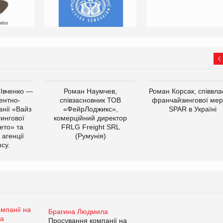
 Івченко —
Роман Наумчев,
Роман Корсак, співвла
ентно-
співзасновник ТОВ
франчайзингової мер
нії «Вайз
«ФейрЛоджикс»,
SPAR в Україні
тингової
комерційний директор
ето» та
FRLG Freight SRL
 агенції
(Румунія)
cy.
Брагина Людмила
Просування компанії на