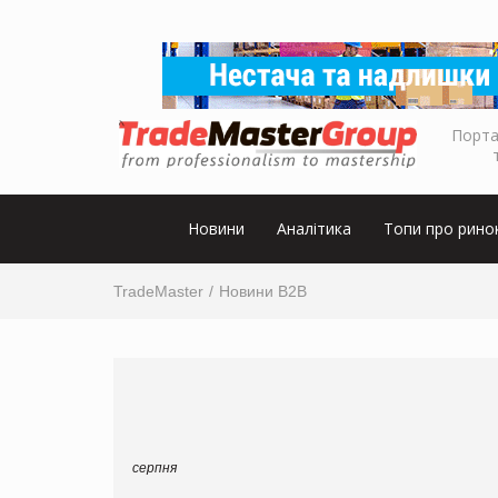
Порта
Новини
Аналітика
Топи про рино
TradeMaster
Новини B2B
серпня