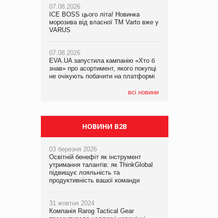
07.08.2026
ICE BOSS цього літа! Новинка
06.08.2026
07.08.2026
морозива від власної ТМ Varto вже у
Смачна новинка для хвостатих: у
Франція заборонила рекламні дзвінки
VARUS
VARUS з’явилися паучі Varto Paw
без згоди клієнтів
expert від власної ТМ Varto!
07.08.2026
EVA.UA запустила кампанію «Хто б
05.08.2026
знав» про асортимент, якого покупці
Мережа супермаркетів VARUS купує
не очікують побачити на платформі
мережу магазинів формату
convenience store КОЛО: об’єднана
компанія налічуватиме 374 магазини
всі новини
НОВИНИ B2B
03 березня 2026
Освітній бенефіт як інструмент
утримання талантів: як ThinkGlobal
підвищує лояльність та
продуктивність вашої команди
31 жовтня 2024
Компанія Rarog Tactical Gear