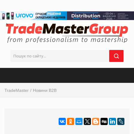
TradeMaster
Новини B2B