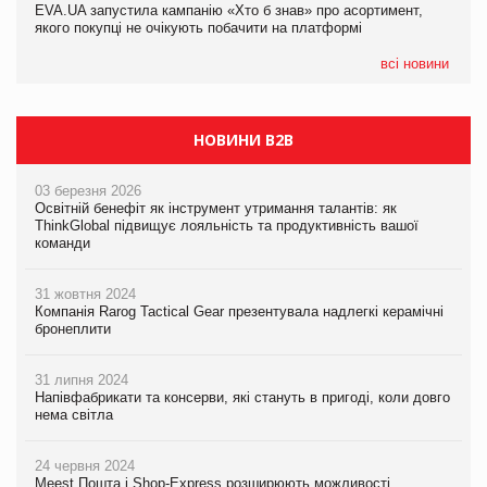
EVA.UA запустила кампанію «Хто б знав» про асортимент,
05.08.2026
якого покупці не очікують побачити на платформі
Мережа супермаркетів VARUS купує мережу магазинів
формату convenience store КОЛО: об’єднана компанія
налічуватиме 374 магазини
всі новини
НОВИНИ B2B
03 березня 2026
Освітній бенефіт як інструмент утримання талантів: як
ThinkGlobal підвищує лояльність та продуктивність вашої
команди
31 жовтня 2024
Компанія Rarog Tactical Gear презентувала надлегкі керамічні
бронеплити
31 липня 2024
Напівфабрикати та консерви, які стануть в пригоді, коли довго
нема світла
24 червня 2024
Meest Пошта і Shop-Express розширюють можливості