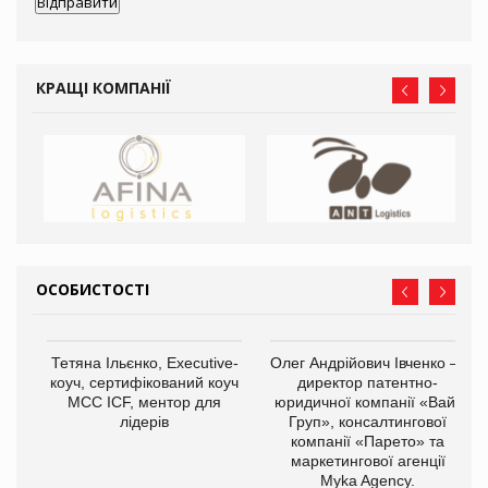
КРАЩІ КОМПАНІЇ
ОСОБИСТОСТІ
Тетяна Ільєнко, Executive-
Олег Андрійович Івченко —
коуч, сертифікований коуч
директор патентно-
МСС ICF, ментор для
юридичної компанії «Вайз
лідерів
Груп», консалтингової
компанії «Парето» та
маркетингової агенції
,
Myka Agency.