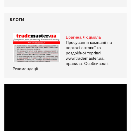
ОВ
БЛОГИ
Брагина Людмила
Просування компанії на
порталі оптової та
роздрібної торгівлі
www.trademaster.ua.
правила. Особливості.
Рекомендації
Ре