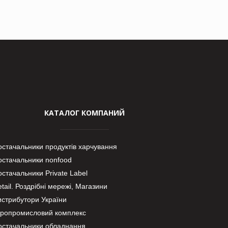
КАТАЛОГ КОМПАНИЙ
остачальники продуктів харчування
остачальники nonfood
стачальники Private Label
tail. Роздрібні мережі, Магазини
истрибутори України
гропромисловий комплекс
остачальники обладнання