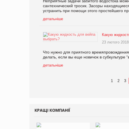
Неприятные задачи забитого водостока можн
сантехнический тросик. Засоры находящиеся
устранить при помощи этого простейшего пр
детальніше
Какую жидкост
23 лютого 2018
Что нужно для приятного времяпровождения 
делать, если вы еще новичок в субкультуре 
детальніше
1
2
3
КРАЩІ КОМПАНІЇ