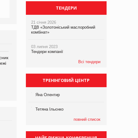
ТЕНДЕРИ
21 січня 2026
ТДВ «Золотоніський маслоробний
комбінат»
03 липня 2023
Тендери компанії
сник
Олексій Логачов-Михайлов
Яна Сараніна, директор
Всі тендери
ежі
Файно маркет Директор
компанії «УкраМарин»
департаменту з
виробництва
ТРЕНІНГОВИЙ ЦЕНТР
Яна Олентир
Тетяна Ільєнко
повний список
НАЙБЛИЖЧА КОНФЕРЕНЦІЯ