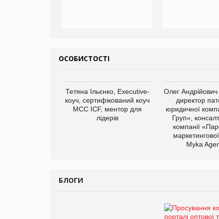
ОСОБИСТОСТІ
Тетяна Ільєнко, Executive-
Олег Андрійович
коуч, сертифікований коуч
директор пат
МСС ICF, ментор для
юридичної компа
лідерів
Груп», консал
компанії «Пар
маркетингової
Myka Agen
БЛОГИ