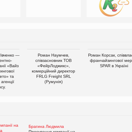
 Івченко —
Роман Наумчев,
Роман Корсак, співвла
ентно-
співзасновник ТОВ
франчайзингової мер
нії «Вайз
«ФейрЛоджикс»,
SPAR в Україні
тингової
комерційний директор
ето» та
FRLG Freight SRL
 агенції
(Румунія)
cy.
Брагина Людмила
Просування компанії на