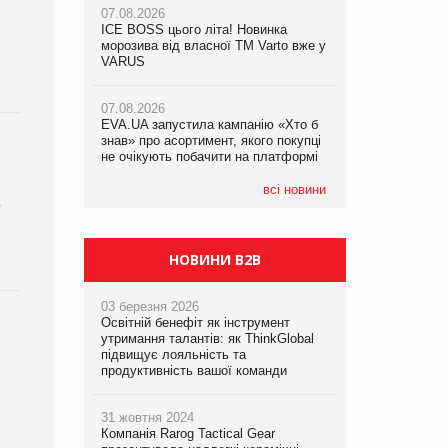
07.08.2026
ICE BOSS цього літа! Новинка
06.08.2026
07.08.2026
морозива від власної ТМ Varto вже у
Смачна новинка для хвостатих: у
Франція заборонила рекламні дзвінки
VARUS
VARUS з’явилися паучі Varto Paw
без згоди клієнтів
expert від власної ТМ Varto!
07.08.2026
EVA.UA запустила кампанію «Хто б
05.08.2026
знав» про асортимент, якого покупці
Мережа супермаркетів VARUS купує
не очікують побачити на платформі
мережу магазинів формату
convenience store КОЛО: об’єднана
компанія налічуватиме 374 магазини
всі новини
о
НОВИНИ B2B
03 березня 2026
Освітній бенефіт як інструмент
утримання талантів: як ThinkGlobal
підвищує лояльність та
продуктивність вашої команди
31 жовтня 2024
Компанія Rarog Tactical Gear