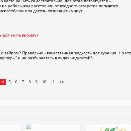
о часто решить самостоятельно, для этого потребуется –
 на небольшом расстоянии от входного отверстия получится
испособления за десять-пятнадцать минут.
ь для вейпа выбрать?
с вейпом? Правильно - качественная жидкость для курения. Но чт
“вейперы” и не разбираетесь в видах жидкостей?
4
5
6
7
8
9
10
11
>>