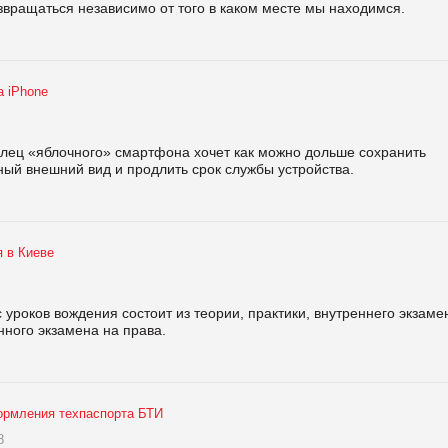
озвращаться независимо от того в каком месте мы находимся.
а iPhone
лец «яблочного» смартфона хочет как можно дольше сохранить
ый внешний вид и продлить срок службы устройства.
я в Киеве
 уроков вождения состоит из теории, практики, внутреннего экзаме
нного экзамена на права.
рмления техпаспорта БТИ
8