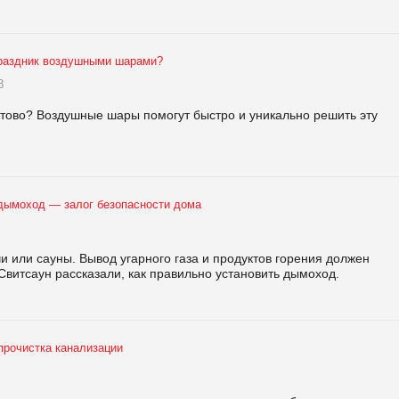
праздник воздушными шарами?
8
отово? Воздушные шары помогут быстро и уникально решить эту
дымоход — залог безопасности дома
 или сауны. Вывод угарного газа и продуктов горения должен
Свитсаун рассказали, как правильно установить дымоход.
прочистка канализации