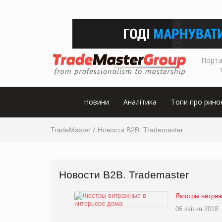
Порта
Новини
Аналітика
Топи про рино
TradeMaster
Новости В2В. Trademaster
Новости В2В. Trademaster
Люстры витраж
06 квітня 2018