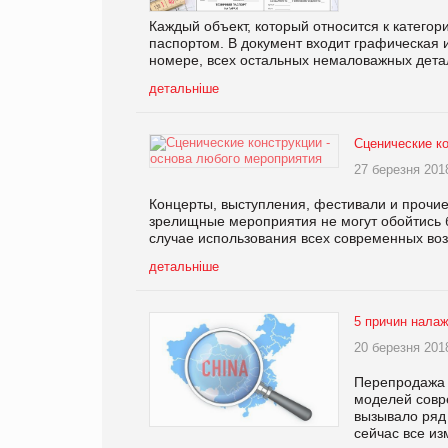
Каждый объект, который относится к катего
паспортом. В документ входит графическая
номере, всех остальных немаловажных дета
детальніше
Сценические ко
27 березня 201
Концерты, выступления, фестивали и прочие
зрелищные мероприятия не могут обойтись 
случае использования всех современных во
детальніше
5 причин налаж
20 березня 201
Перепродажа т
моделей совр
вызывало ряд
сейчас все из