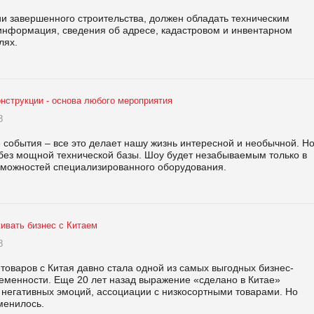
рии завершенного строительства, должен обладать техническим
 информация, сведения об адресе, кадастровом и инвентарном
лях.
нструкции - основа любого мероприятия
8
 события – все это делает нашу жизнь интересной и необычной. Н
без мощной технической базы. Шоу будет незабываемым только в
зможностей специализированного оборудования.
ивать бизнес с Китаем
8
оваров с Китая давно стала одной из самых выгодных бизнес-
еменности. Еще 20 лет назад выражение «сделано в Китае»
 негативных эмоций, ассоциации с низкосортными товарами. Но
менилось.