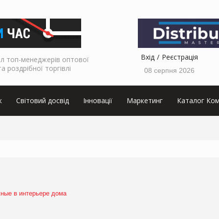
Вхід
Реєстрація
л топ-менеджерів оптової
та роздрібної торгівлі
08 серпня 2026
к
Світовий досвід
Інновації
Маркетинг
Каталог Ком
ные в интерьере дома