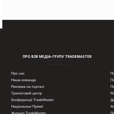
ПРО В2В МЕДІА-ГРУПУ TRADEMASTER
Про нас
П
Наша команда
П
Реклама на порталі
По
Тренінговий центр
Re
Конференції TradeMaster
Д
Національні Премії
А
Журнал TradeMaster
П