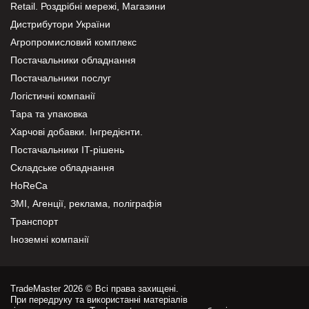
Retail. Роздрібні мережі, Магазини
Дистрибутори України
Агропромисловий комплекс
Постачальники обладнання
Постачальники послуг
Логістичні компанії
Тара та упаковка
Харчові добавки. Інгредієнти.
Постачальники IT-рішень
Складське обладнання
HoReCa
ЗМІ, Агенції, реклама, поліграфія
Транспорт
Іноземні компанії
TradeMaster 2026 © Всі права захищені.
При передруку та використанні матеріалів