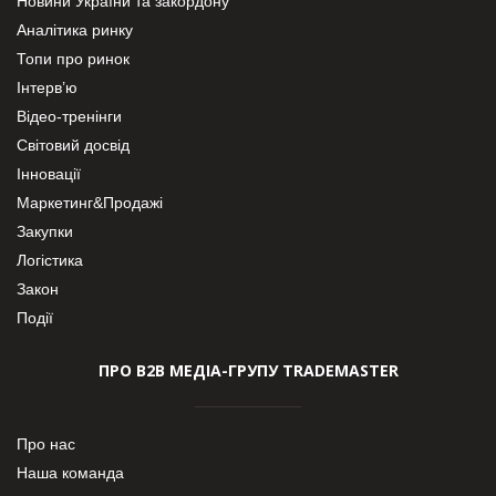
Новини України та закордону
Аналітика ринку
Топи про ринок
Інтерв’ю
Відео-тренінги
Світовий досвід
Інновації
Маркетинг&Продажі
Закупки
Логістика
Закон
Події
ПРО В2В МЕДІА-ГРУПУ TRADEMASTER
Про нас
Наша команда