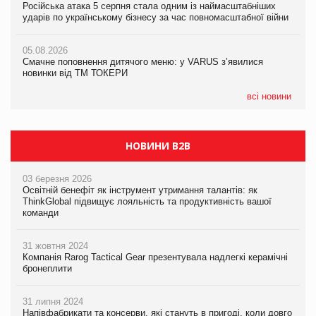
Російська атака 5 серпня стала одним із наймасштабніших
Сергій Лісунов про заморожені хлібобулочні вироби на
ударів по українському бізнесу за час повномасштабної війни
PrivateLabel&FMCG Master 2026
05.08.2026
AstraZeneca обговорює найбільшу угоду десятиліття
05.08.2026
04.08.2026
Смачне поповнення дитячого меню: у VARUS з’явилися
Через атаку РФ у Дніпрі пошкоджено склад шоколаду
новинки від ТМ ТОКЕРИ
Millennium
всі новини
НОВИНИ B2B
03 березня 2026
Освітній бенефіт як інструмент утримання талантів: як
ThinkGlobal підвищує лояльність та продуктивність вашої
команди
31 жовтня 2024
Компанія Rarog Tactical Gear презентувала надлегкі керамічні
бронеплити
31 липня 2024
Напівфабрикати та консерви, які стануть в пригоді, коли довго