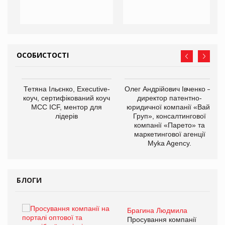
ОСОБИСТОСТІ
,
Тетяна Ільєнко, Executive-
Олег Андрійович Івченко —
ОВ
коуч, сертифікований коуч
директор патентно-
МСС ICF, ментор для
юридичної компанії «Вайз
лідерів
Груп», консалтингової
компанії «Парето» та
маркетингової агенції
Myka Agency.
БЛОГИ
Брагина Людмила
ї
Просування компанії