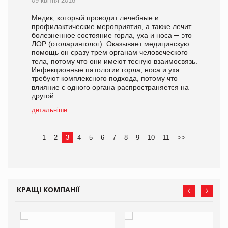
09 квітня 2018
Медик, который проводит лечебные и
профилактические мероприятия, а также лечит
болезненное состояние горла, уха и носа ─ это
ЛОР (отоларинголог). Оказывает медицинскую
помощь он сразу трем органам человеческого
тела, потому что они имеют тесную взаимосвязь.
Инфекционные патологии горла, носа и уха
требуют комплексного подхода, потому что
влияние с одного органа распространяется на
другой.
детальніше
1
2
3
4
5
6
7
8
9
10
11
>>
КРАЩІ КОМПАНІЇ