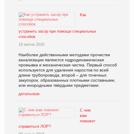
Как
устранить засор при помощи специальных
способов
19 квітня 2018
Наиболее действенными методами прочистки
канализации являются гидродинамическая
промывка и механическая чистка. Первый способ
используется для удаления наростов по всей
длине трубопровода, второй – для точечных
закупорок, образованных плотными составными,
или инородными твёрдыми предметами.
детальніше
С чем
вам
поможет
справиться ЛОР?