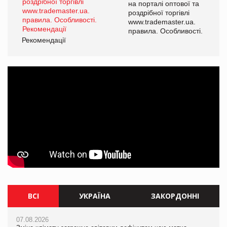
а
на порталі оптової та
роздрібної торгівлі
www.trademaster.ua.
і.
правила. Особливості.
Рекомендації
Ре
ВСІ
УКРАЇНА
ЗАКОРДОННІ
07.08.2026
07.08.2026
07.08.2026