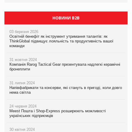
якого покупці не очікують побачити на платформі
НОВИНИ B2B
03 березня 2026
Освітній бенефіт як інструмент утримання талантів: як
ThinkGlobal підвищує лояльність та продуктивність вашої
команди
31 жовтня 2024
Компанія Rarog Tactical Gear презентувала надлегкі керамічні
бронеплити
31 липня 2024
Напівфабрикати та консерви, які стануть в пригоді, коли довго
нема світла
24 червня 2024
Meest Пошта і Shop-Express розширюють можливості
українських підприємців
30 квітня 2024