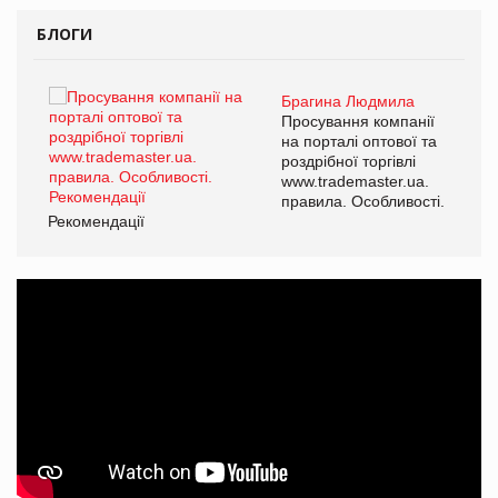
БЛОГИ
Брагина Людмила
Просування компанії
на порталі оптової та
роздрібної торгівлі
www.trademaster.ua.
правила. Особливості.
Рекомендації
Ре