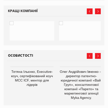
КРАЩІ КОМПАНІЇ
ОСОБИСТОСТІ
,
Тетяна Ільєнко, Executive-
Олег Андрійович Івченко —
ОВ
коуч, сертифікований коуч
директор патентно-
МСС ICF, ментор для
юридичної компанії «Вайз
лідерів
Груп», консалтингової
компанії «Парето» та
маркетингової агенції
Myka Agency.