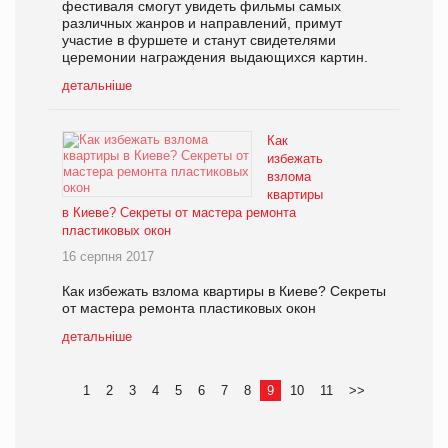
фестиваля смогут увидеть фильмы самых
различных жанров и направлений, примут
участие в фуршете и станут свидетелями
церемонии награждения выдающихся картин.
детальніше
Как
избежать
взлома
квартиры
в Киеве? Секреты от мастера ремонта
пластиковых окон
16 серпня 2017
Как избежать взлома квартиры в Киеве? Секреты
от мастера ремонта пластиковых окон
детальніше
1
2
3
4
5
6
7
8
9
10
11
>>