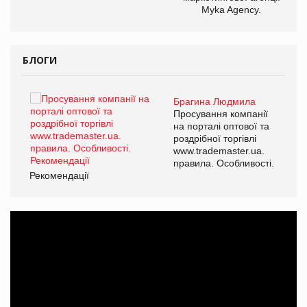
Myka Agency.
БЛОГИ
Брагина Людмила
ї
Просування компанії
а
на порталі оптової та
роздрібної торгівлі
www.trademaster.ua.
і.
правила. Особливості.
Рекомендації
Ре