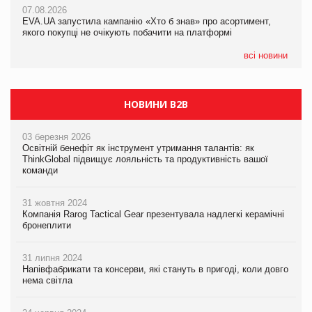
07.08.2026
EVA.UA запустила кампанію «Хто б знав» про асортимент,
05.08.2026
якого покупці не очікують побачити на платформі
Мережа супермаркетів VARUS купує мережу магазинів
формату convenience store КОЛО: об’єднана компанія
налічуватиме 374 магазини
всі новини
НОВИНИ B2B
03 березня 2026
Освітній бенефіт як інструмент утримання талантів: як
ThinkGlobal підвищує лояльність та продуктивність вашої
команди
31 жовтня 2024
Компанія Rarog Tactical Gear презентувала надлегкі керамічні
бронеплити
31 липня 2024
Напівфабрикати та консерви, які стануть в пригоді, коли довго
нема світла