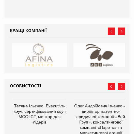
КРАЩІ КОМПАНІЇ
ОСОБИСТОСТІ
,
Тетяна Ільєнко, Executive-
Олег Андрійович Івченко —
ОВ
коуч, сертифікований коуч
директор патентно-
МСС ICF, ментор для
юридичної компанії «Вайз
лідерів
Груп», консалтингової
компанії «Парето» та
маркетингової агенції