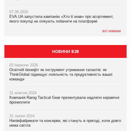
07.08.2026
Varto Paw expert від власної ТМ Varto!
Франція заборонила рекламні дзвінки без згоди клієнтів
07.08.2026
EVA.UA запустила кампанію «Хто б знав» про асортимент,
05.08.2026
якого покупці не очікують побачити на платформі
Мережа супермаркетів VARUS купує мережу магазинів
формату convenience store КОЛО: об’єднана компанія
налічуватиме 374 магазини
всі новини
НОВИНИ B2B
03 березня 2026
Освітній бенефіт як інструмент утримання талантів: як
ThinkGlobal підвищує лояльність та продуктивність вашої
команди
31 жовтня 2024
Компанія Rarog Tactical Gear презентувала надлегкі керамічні
бронеплити
31 липня 2024
Напівфабрикати та консерви, які стануть в пригоді, коли довго
нема світла