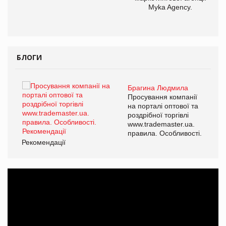
Myka Agency.
БЛОГИ
Брагина Людмила
Просування компанії
на порталі оптової та
роздрібної торгівлі
www.trademaster.ua.
правила. Особливості.
Рекомендації
Ре