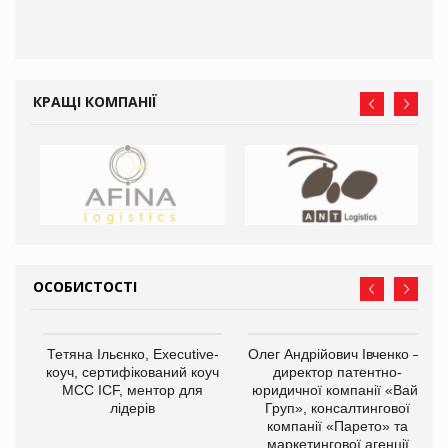
КРАЩІ КОМПАНІЇ
ОСОБИСТОСТІ
,
Тетяна Ільєнко, Executive-
Олег Андрійович Івченко —
ОВ
коуч, сертифікований коуч
директор патентно-
МСС ICF, ментор для
юридичної компанії «Вайз
лідерів
Груп», консалтингової
компанії «Парето» та
маркетингової агенції